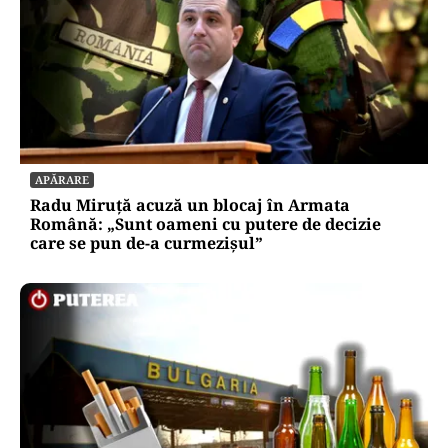
APĂRARE
Radu Miruță acuză un blocaj în Armata
Română: „Sunt oameni cu putere de decizie
care se pun de-a curmezișul”