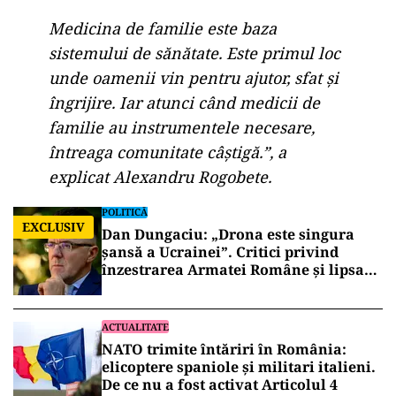
Medicina de familie este baza
sistemului de sănătate. Este primul loc
unde oamenii vin pentru ajutor, sfat și
îngrijire. Iar atunci când medicii de
familie au instrumentele necesare,
întreaga comunitate câștigă.”, a
explicat Alexandru Rogobete.
POLITICĂ
EXCLUSIV
Dan Dungaciu: „Drona este singura
șansă a Ucrainei”. Critici privind
înzestrarea Armatei Române și lipsa
explicațiilor despre incidentul de la
Constanța
ACTUALITATE
NATO trimite întăriri în România:
elicoptere spaniole și militari italieni.
De ce nu a fost activat Articolul 4