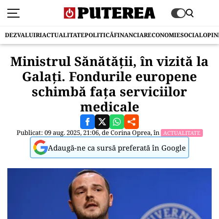
DEZVALUIRI
ACTUALITATE
POLITICĂ
FINANCIAR
ECONOMIE
SOCIAL
OPIN
Ministrul Sănătății, în vizită la
Galați. Fondurile europene
schimbă fața serviciilor
medicale
Publicat: 09 aug. 2025, 21:06, de
Corina Oprea
, în
ACTUALITATE
Adaugă-ne ca sursă preferată în Google