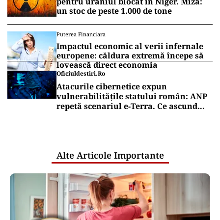
pentru uraniul blocat în Niger. Miza:
un stoc de peste 1.000 de tone
Puterea Financiara
Impactul economic al verii infernale
europene: căldura extremă începe să
lovească direct economia
Oficiuldestiri.ro
Atacurile cibernetice expun
vulnerabilitățile statului român: ANP
repetă scenariul e‑Terra. Ce ascund
comunicările oficiale și cine răspunde
pentru mentenanța IT a instituțiilor
publice
Alte Articole Importante