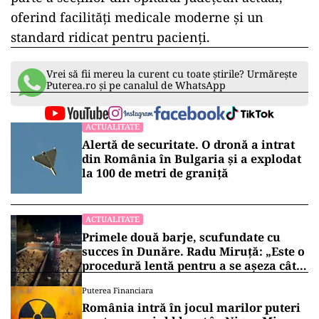
oferind facilități medicale moderne și un
standard ridicat pentru pacienți.
Vrei să fii mereu la curent cu toate știrile? Urmărește
Puterea.ro și pe canalul de WhatsApp
ACTUALITATE
Alertă de securitate. O dronă a intrat
din România în Bulgaria şi a explodat
la 100 de metri de graniţă
ACTUALITATE
Primele două barje, scufundate cu
succes în Dunăre. Radu Miruță: „Este o
procedură lentă pentru a se așeza cât
mai bine”
Puterea Financiara
România intră în jocul marilor puteri