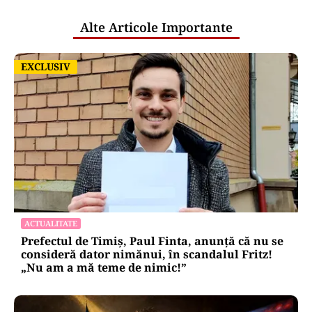
Alte Articole Importante
EXCLUSIV
EXCLUSIV
ACTUALITATE
Prefectul de Timiș, Paul Finta, anunță că nu se
consideră dator nimănui, în scandalul Fritz!
„Nu am a mă teme de nimic!”