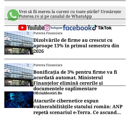
Vrei să fii mereu la curent cu toate știrile? Urmărește
Puterea.ro și pe canalul de WhatsApp
Puterea Financiara
Dizolvările de firme au crescut cu
aproape 13% în primul semestru din
2026
Puterea Financiara
Bonificația de 3% pentru firme va fi
acordată automat. Ministerul
Finanțelor elimină cererile și
documentele suplimentare
Oficiuldestiri.ro
Atacurile cibernetice expun
vulnerabilitățile statului român: ANP
repetă scenariul e‑Terra. Ce ascund
comunicările oficiale și cine răspunde
pentru mentenanța IT a instituțiilor
publice