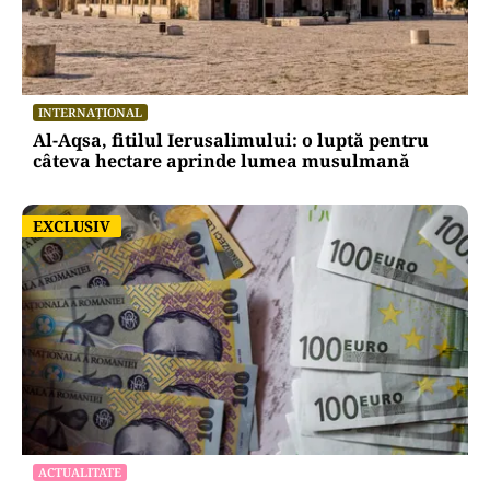
INTERNAȚIONAL
Al-Aqsa, fitilul Ierusalimului: o luptă pentru
câteva hectare aprinde lumea musulmană
EXCLUSIV
EXCLUSIV
ACTUALITATE