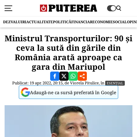
DEZVALUIRI
ACTUALITATE
POLITICĂ
FINANCIAR
ECONOMIE
SOCIAL
OPIN
Ministrul Transporturilor: 90 şi
ceva la sută din gările din
România arată aproape ca
gara din Mariupol
Publicat: 19 apr. 2022, 20:15, de
Viorela Pitulice
, în
ESENȚIAL
Adaugă-ne ca sursă preferată în Google