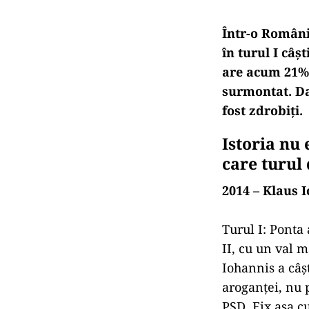
Într-o Români
în turul I câș
are acum 21%,
surmontat. Da
fost zdrobiți.
Istoria nu 
care turul 
2014 – Klaus I
Turul I: Ponta
II, cu un val 
Iohannis a câș
aroganței, nu 
PSD. Fix așa c