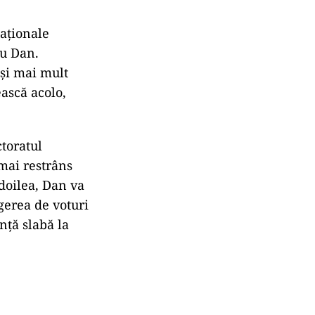
aționale
ru Dan.
 și mai mult
ească acolo,
ctoratul
 mai restrâns
 doilea, Dan va
gerea de voturi
nță slabă la