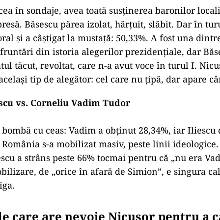
a în sondaje, avea toată susținerea baronilor locali
presă. Băsescu părea izolat, hărțuit, slăbit. Dar în tur
ral și a câștigat la mustață: 50,33%. A fost una dintr
runtări din istoria alegerilor prezidențiale, dar Băs
tul tăcut, revoltat, care n-a avut voce în turul I. Nic
celași tip de alegător: cel care nu țipă, dar apare c
iescu vs. Corneliu Vadim Tudor
 o bombă cu ceas: Vadim a obținut 28,34%, iar Iliescu
, România s-a mobilizat masiv, peste linii ideologice.
liescu a strâns peste 66% tocmai pentru că „nu era Va
bilizare, de „orice în afară de Simion”, e singura ca
iga.
e care are nevoie Nicușor pentru a c