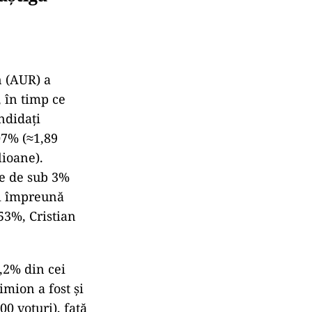
n (AUR) a
, în timp ce
ndidați
07% (≈1,89
lioane).
te de sub 3%
și împreună
53%, Cristian
,2% din cei
imion a fost și
00 voturi), față