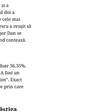
 și a
ul doi a
e cele mai
escu a reușit să
ușor Dan se
ând contează.
 doar 36,35%.
 A fost un
dim”. Exact
le prin care
âștiga