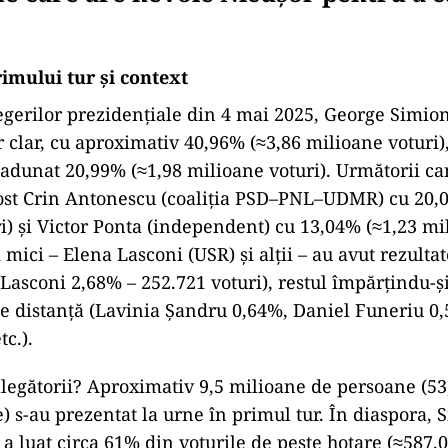
imului tur și context
alegerilor prezidențiale din 4 mai 2025, George Simio
r clar, cu aproximativ 40,96% (≈3,86 milioane voturi)
adunat 20,99% (≈1,98 milioane voturi). Următorii ca
 fost Crin Antonescu (coaliția PSD–PNL–UDMR) cu 20,
i) și Victor Ponta (independent) cu 13,04% (≈1,23 mi
 mici – Elena Lasconi (USR) și alții – au avut rezulta
. Lasconi 2,68% – 252.721 voturi), restul împărțindu-
e distanță (Lavinia Șandru 0,64%, Daniel Funeriu 0,
c.).
legătorii? Aproximativ 9,5 milioane de persoane (53
te) s-au prezentat la urne în primul tur. În diaspora, S
a luat circa 61% din voturile de peste hotare (≈587.0