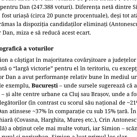
pentru Dan (247.388 voturi). Diferența netă dintre 
 fost uriașă (circa 20 puncte procentuale), deși tot a
ămas la dispoziția candidaților eliminați (Antonescu,
 Dan, miza e să reducă acest ecart.
ografică a voturilor
ion a câştigat în majoritatea covârşitoare a judeţelor 
ată o “largă victorie” pentru el în teritoriu, cu excep
or Dan a avut performanțe relativ bune în mediul ur
 de exemplu,
București
– unde sursele sugerează că a
– și alte centre urbane ca Cluj sau Brașov, unde a fo
egătorilor (în contrast cu scorul său național de ~21
 Dan atinsese ~37% în comparație cu sub 15% țară. În
iară (Covasna, Harghita, Mureș etc.), Crin Antonescu
) a obținut cele mai multe voturi, iar Simion – scăz
 rural și periurban, Simion a luat primul loc clar.