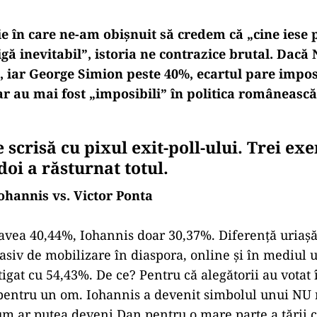
e în care ne-am obișnuit să credem că „cine iese 
tigă inevitabil”, istoria ne contrazice brutal. Dac
 iar George Simion peste 40%, ecartul pare impos
r au mai fost „imposibili” în politica românească.
e scrisă cu pixul exit-poll-ului. Trei ex
doi a răsturnat totul.
ohannis vs. Victor Ponta
 avea 40,44%, Iohannis doar 30,37%. Diferență uriașă
masiv de mobilizare în diaspora, online și în mediul 
tigat cu 54,43%. De ce? Pentru că alegătorii au votat
pentru un om. Iohannis a devenit simbolul unui NU 
um ar putea deveni Dan pentru o mare parte a țării 