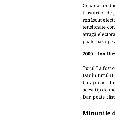
Geoană conduce
trusturilor de 
renăscut electo
tensionate conf
atragă electora
poate baza pe a
2000 – Ion Il
Turul I a fost
Dar în turul II
baraj civic: I
acest tip de mo
Dan poate câșt
Minunile d