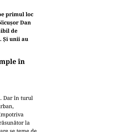
pe primul loc
ă Nicușor Dan
ibil de
 Și unii au
emple în
. Dar în turul
urban,
 împotriva
răsunător la
care se teme de