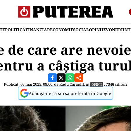
TE
POLITICĂ
FINANCIAR
ECONOMIE
SOCIAL
OPINII
ZVONURI
IN
 de care are nevoi
entru a câștiga turul
Publicat: 07 mai 2025, 08:00, de
Radu Caranfil
, în
,
7346
cititori
OPINII
Adaugă-ne ca sursă preferată în Google