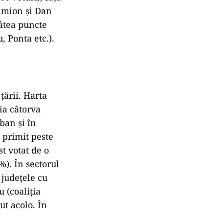
Simion și Dan
tâtea puncte
 Ponta etc.).
ţării. Harta
ţia câtorva
ban și în
 primit peste
st votat de o
%). În sectorul
 județele cu
 (coaliția
ut acolo. În