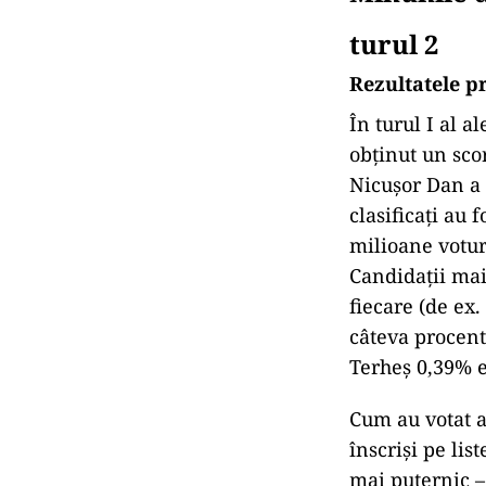
turul 2
Rezultatele pr
În turul I al 
obținut un sco
Nicușor Dan a 
clasificați au
milioane votur
Candidații mai
fiecare (de ex
câteva procent
Terheș 0,39% et
Cum au votat a
înscriși pe lis
mai puternic – 