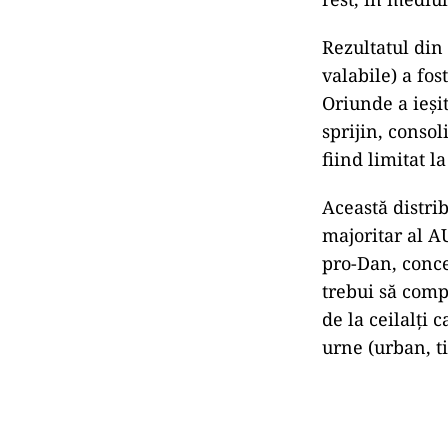
Rezultatul din
valabile) a fo
Oriunde a ieși
sprijin, conso
fiind limitat l
Această distrib
majoritar al AU
pro-Dan, concen
trebui să comp
de la ceilalți
urne (urban, ti