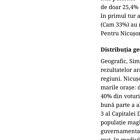
de doar 25,4% 
în primul tur a
(Cam 33%) au r
Pentru Nicușor
Distribuția ge
Geo­grafic, Sim
rezultatelor ar
regiuni. Nicuș
marile orașe:
40% din voturi 
bună parte a al
3 al Capitalei
populație magh
guvernamentală
rest, în mediul