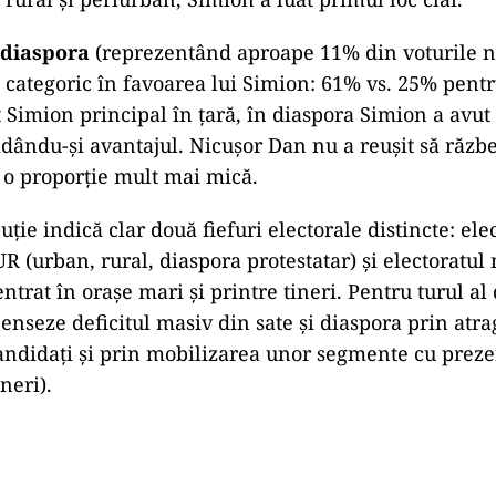
diaspora
(reprezentând aproape 11% din voturile n
st categoric în favoarea lui Simion: 61% vs. 25% pent
t Simion principal în țară, în diaspora Simion a avut
lidându-și avantajul. Nicușor Dan nu a reușit să răzb
a o proporție mult mai mică.
uție indică clar două fiefuri electorale distincte: ele
R (urban, rural, diaspora protestatar) și electoratul
trat în orașe mari și printre tineri. Pentru turul al
enseze deficitul masiv din sate și diaspora prin atra
 candidați și prin mobilizarea unor segmente cu preze
neri).