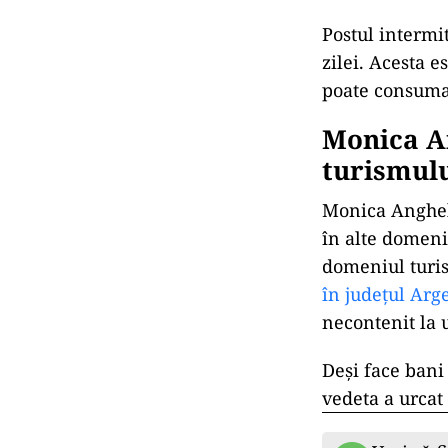
Postul intermi
zilei. Acesta e
poate consuma
Monica A
turismul
Monica Anghel 
în alte domeni
domeniul turis
în județul Arge
necontenit la 
Deși face bani
vedeta a urcat