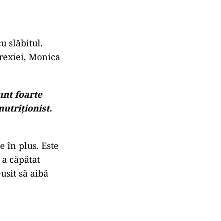
u slăbitul.
orexiei, Monica
unt foarte
utriționist.
e în plus. Este
 a căpătat
usit să aibă