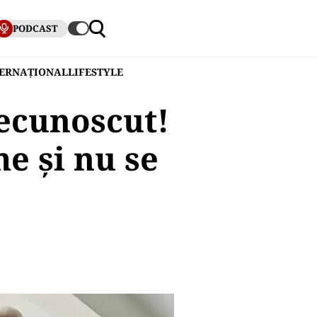
PODCAST
TERNAȚIONAL
LIFESTYLE
ecunoscut!
me și nu se