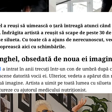
 a reuși să uimească o țară întreagă atunci când 
Îndrăgita artistă a reușit să scape de peste 30 de
e silueta. Cu toate că a ajuns de nerecunoscut, v
 oprească aici cu schimbările.
nghel, obsedată de noua ei imagi
l
a intrat în anii trecuți într-un con de umbră după c
cene datorită vocii ei. Ulterior, vedeta a apărut din 
uă imagine. Artista a uimit pe toată lumea cu silueta
tureze cu ajutorul medicului nutriționist.