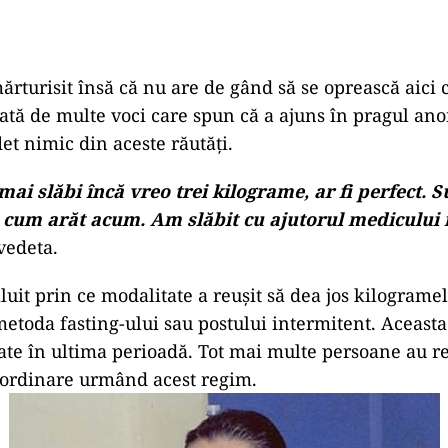
rturisit însă că nu are de gând să se oprească aici c
icată de multe voci care spun că a ajuns în pragul an
et nimic din aceste răutăți.
mai slăbi încă vreo trei kilograme, ar fi perfect. S
cum arăt acum. Am slăbit cu ajutorul medicului n
vedeta.
luit prin ce modalitate a reușit să dea jos kilogramel
etoda fasting-ului sau postului intermitent. Aceasta
ate în ultima perioadă. Tot mai multe persoane au re
aordinare urmând acest regim.