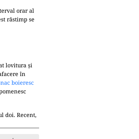
erval orar al
est răstimp se
 lovitura și
afacere în
onac boieresc
i pomenesc
l doi. Recent,