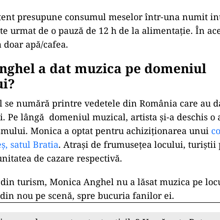
tent presupune consumul meselor într-una numit int
ste urmat de o pauză de 12 h de la alimentație. În ac
 doar apă/cafea.
nghel a dat muzica pe domeniul
ui?
se numără printre vedetele din România care au dat
i. Pe lângă
domeniul muzical, artista și-a deschis o 
mului. Monica a optat pentru achiziționarea unui
c
ș, satul Bratia
. Atrași de frumusețea locului, turiști
unitatea de cazare respectivă.
 din turism, Monica Anghel nu a lăsat muzica pe locu
 din nou pe scenă, spre bucuria fanilor ei.