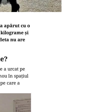
a apărut cu o
 kilograme și
edeta nu are
ne?
e a urcat pe
nou în spațiul
 pe care a