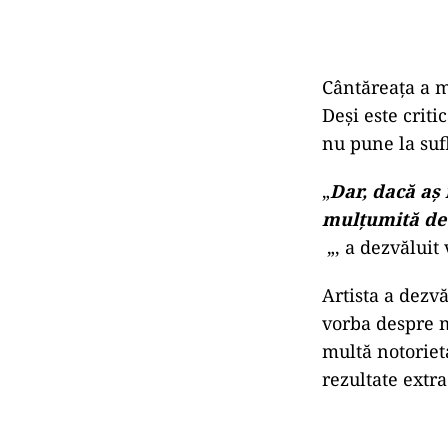
Cântăreața a mă
Deși este crit
nu pune la sufl
„
Dar, dacă aș 
mulțumită de 
„, a dezvăluit 
Artista a dezvă
vorba despre m
multă notoriet
rezultate extr