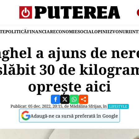
TE
POLITICĂ
FINANCIAR
ECONOMIE
SOCIAL
OPINII
ZVONURI
IN
ghel a ajuns de ner
slăbit 30 de kilogra
oprește aici
Publicat: 05 dec. 2022, 20:15, de
Mădălina Sfrijan
, în
LIFESTYLE
Adaugă-ne ca sursă preferată în Google