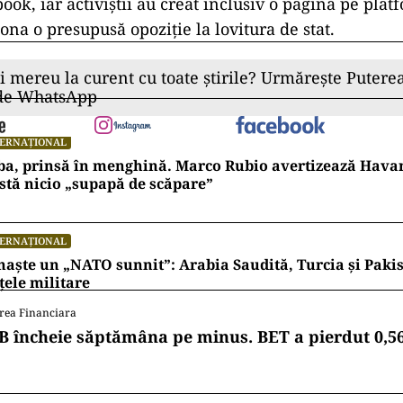
ook, iar activiștii au creat inclusiv o pagină pe plat
ona o presupusă opoziție la lovitura de stat.
ii mereu la curent cu toate știrile? Urmărește Puterea
 de WhatsApp
TERNAȚIONAL
ba, prinsă în menghină. Marco Rubio avertizează Hava
stă nicio „supapă de scăpare”
TERNAȚIONAL
naște un „NATO sunnit”: Arabia Saudită, Turcia și Pakis
țele militare
rea Financiara
B încheie săptămâna pe minus. BET a pierdut 0,5