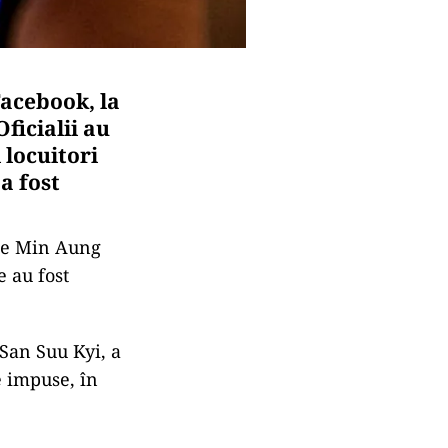
Facebook, la
ficialii au
 locuitori
a fost
ate Min Aung
e au fost
San Suu Kyi, a
le impuse, în