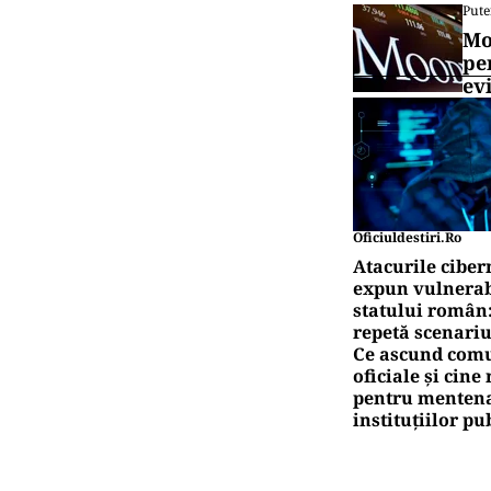
Pute
Mo
pe
ev
Oficiuldestiri.ro
Atacurile ciber
expun vulnerabi
statului român
repetă scenariu
Ce ascund comu
oficiale și cin
pentru mentena
instituțiilor pu