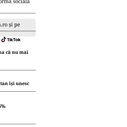
forma socială
.ro și pe
na că nu mai
tan își unesc
6%