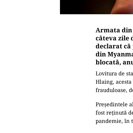
Armata din 
câteva zile
declarat că 
din Myanmar
blocată, a
Lovitura de st
Hlaing, acesta
frauduloase, de
Președintele a
fost reținută d
pandemie, în t