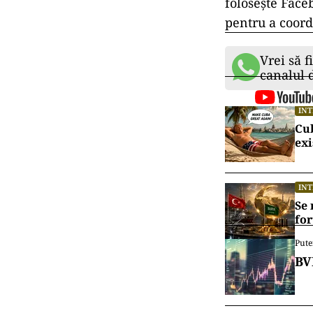
folosește Faceb
pentru a coord
Vrei să f
canalul
IN
Cu
exi
IN
Se 
for
Pute
BV