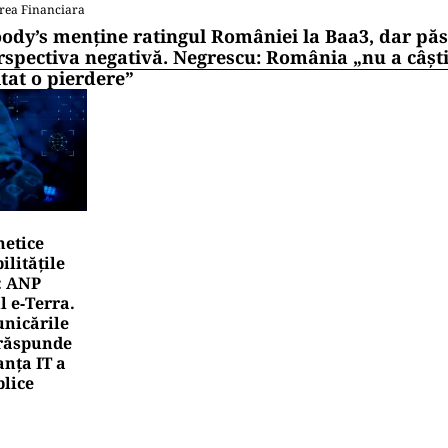
rea Financiara
ody’s menține ratingul României la Baa3, dar pă
rspectiva negativă. Negrescu: România „nu a câști
itat o pierdere”
netice
litățile
: ANP
l e‑Terra.
nicările
e răspunde
nța IT a
blice