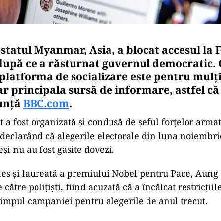
statul Myanmar, Asia, a blocat accesul la 
 după ce a răsturnat guvernul democratic. O
platforma de socializare este pentru mulți
 principala sursă de informare, astfel că 
nunță
BBC.com
.
at a fost organizată și condusă de șeful forțelor arm
 declarând că alegerile electorale din luna noiembri
și nu au fost găsite dovezi.
les și laureată a premiului Nobel pentru Pace, Aung 
e către polițiști, fiind acuzată că a încălcat restricții
impul campaniei pentru alegerile de anul trecut.