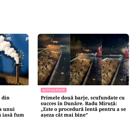
ACTUALITATE
 din
Primele două barje, scufundate cu
succes în Dunăre. Radu Miruță:
a unui
„Este o procedură lentă pentru a se
ă iasă fum
așeza cât mai bine”