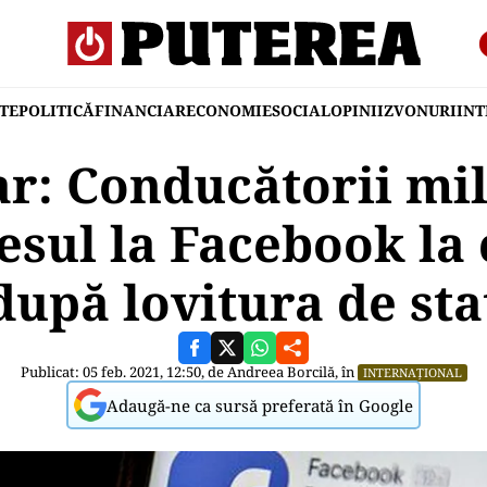
TE
POLITICĂ
FINANCIAR
ECONOMIE
SOCIAL
OPINII
ZVONURI
IN
: Conducătorii mili
esul la Facebook la 
după lovitura de sta
Publicat: 05 feb. 2021, 12:50, de
Andreea Borcilă
, în
INTERNAȚIONAL
Adaugă-ne ca sursă preferată în Google