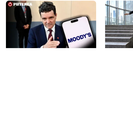
POLITICĂ
ECONOMIE
Nicușor Dan, după decizia
Moody’s ne
Moody’s. Ce câștigă românii din
„junk”-ulu
decizia agenției de rating:
examenul 
„Perspectiva rămâne rezervată”
TOS
Po