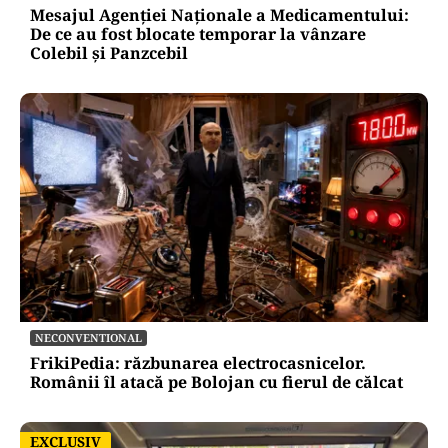
Mesajul Agenției Naționale a Medicamentului:
De ce au fost blocate temporar la vânzare
Colebil și Panzcebil
NECONVENTIONAL
FrikiPedia: răzbunarea electrocasnicelor.
Românii îl atacă pe Bolojan cu fierul de călcat
EXCLUSIV
EXCLUSIV