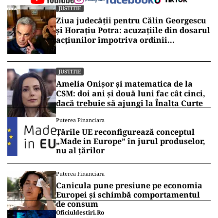
JUSTITIE
Ziua judecății pentru Călin Georgescu
și Horațiu Potra: acuzațiile din dosarul
acțiunilor împotriva ordinii
constituționale, pe masa judecătorilor
de la Înalta Curte
JUSTITIE
Amelia Onișor și matematica de la
CSM: doi ani și două luni fac cât cinci,
dacă trebuie să ajungi la Înalta Curte
Puterea Financiara
Țările UE reconfigurează conceptul
„Made in Europe” în jurul produselor,
nu al țărilor
Puterea Financiara
Canicula pune presiune pe economia
Europei și schimbă comportamentul
de consum
Oficiuldestiri.ro