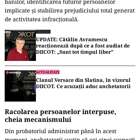
banilor, identificarea tuturor persoanelor
implicate și stabilirea prejudiciului total generat
de activitatea infracțională.
JUSTITIE
UPDATE: Cătălin Avramescu
reacționează după ce a fost audiat de
DIICOT: „Sunt tot timpul liber”
ACTUALITATE
Clanul Versace din Slatina, în vizorul
DIICOT. Ce acuzații aduc anchetatorii
Racolarea persoanelor interpuse,
cheia mecanismului
Din probatoriul administrat până în acest
moment, anchetatorii susțin că cei cinci suspecți