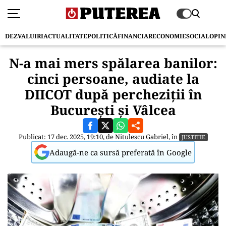
DEZVALUIRI
ACTUALITATE
POLITICĂ
FINANCIAR
ECONOMIE
SOCIAL
OPIN
N-a mai mers spălarea banilor:
cinci persoane, audiate la
DIICOT după percheziții în
București și Vâlcea
Publicat: 17 dec. 2025, 19:10, de
Nitulescu Gabriel
, în
JUSTITIE
Adaugă-ne ca sursă preferată în Google