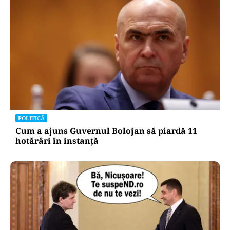
POLITICĂ
Cum a ajuns Guvernul Bolojan să piardă 11
hotărâri în instanță