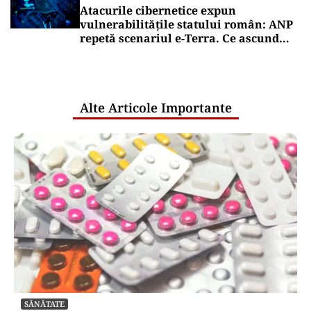
Atacurile cibernetice expun
vulnerabilitățile statului român: ANP
repetă scenariul e‑Terra. Ce ascund
comunicările oficiale și cine răspunde
pentru mentenanța IT a instituțiilor
publice
Alte Articole Importante
SĂNĂTATE