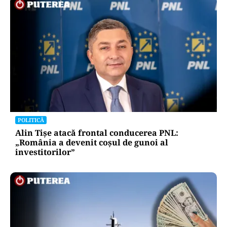
POLITICĂ
Alin Tișe atacă frontal conducerea PNL:
„România a devenit coșul de gunoi al
investitorilor”