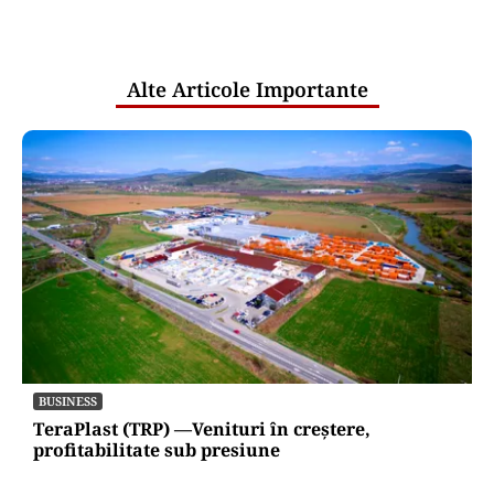
comunicările oficiale și cine răspunde
pentru mentenanța IT a instituțiilor
publice
Alte Articole Importante
BUSINESS
TeraPlast (TRP) —Venituri în creștere,
profitabilitate sub presiune