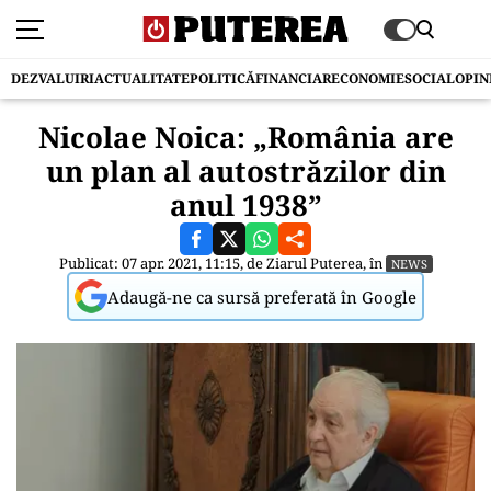
DEZVALUIRI
ACTUALITATE
POLITICĂ
FINANCIAR
ECONOMIE
SOCIAL
OPIN
Nicolae Noica: „România are
un plan al autostrăzilor din
anul 1938”
Publicat: 07 apr. 2021, 11:15, de
Ziarul Puterea
, în
NEWS
Adaugă-ne ca sursă preferată în Google