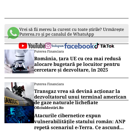
Vrei să fii mereu la curent cu toate știrile? Urmărește
Puterea.ro și pe canalul de WhatsApp
Puterea Financiara
România, țara UE cu cea mai redusă
alocare bugetară pe locuitor pentru
cercetare și dezvoltare, în 2025
Puterea Financiara
Transgaz vrea să devină acționar la
dezvoltatorul unui terminal american
de gaze naturale lichefiate
Oficiuldestiri.ro
Atacurile cibernetice expun
vulnerabilitățile statului român: ANP
repetă scenariul e‑Terra. Ce ascund