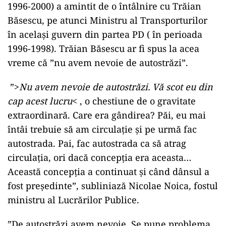
1996-2000) a amintit de o întâlnire cu Trăian
Băsescu, pe atunci Ministru al Transporturilor
în același guvern din partea PD ( în perioada
1996-1998). Trăian Băsescu ar fi spus la acea
vreme că ”nu avem nevoie de autostrăzi”.
”>
Nu avem nevoie de autostrăzi. Vă scot eu din
cap acest lucru
< , o chestiune de o gravitate
extraordinară. Care era gândirea? Păi, eu mai
întâi trebuie să am circulație și pe urmă fac
autostrada. Pai, fac autostrada ca să atrag
circulația, ori dacă concepția era aceasta…
Această concepția a continuat și când dânsul a
fost președinte”, subliniază Nicolae Noica, fostul
ministru al Lucrărilor Publice.
”De autostrăzi avem nevoie. Se pune problema