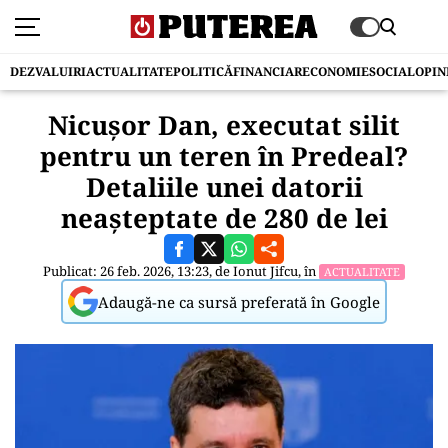
DEZVALUIRI
ACTUALITATE
POLITICĂ
FINANCIAR
ECONOMIE
SOCIAL
OPIN
Nicușor Dan, executat silit
pentru un teren în Predeal?
Detaliile unei datorii
neașteptate de 280 de lei
Publicat: 26 feb. 2026, 13:23, de
Ionut Jifcu
, în
ACTUALITATE
Adaugă-ne ca sursă preferată în Google