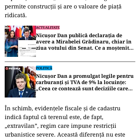
permite construcții și are o valoare de piață
ridicată.
ACTUALITATE
Nicușor Dan publică declarația de
avere a Mirabelei Grădinaru, chiar în
ziua votului din Senat. Ce a moștenit
partenera președintelui
POLITICĂ
Nicușor Dan a promulgat legile pentru
carburanți și TVA de 9% la locuințe:
„Ceea ce contează sunt deciziile care
aduc beneficii și protejează românii”
În schimb, evidențele fiscale și de cadastru
indică faptul că terenul este, de fapt,
„extravilan”, regim care impune restricții
urbanistice severe. Această diferență nu este