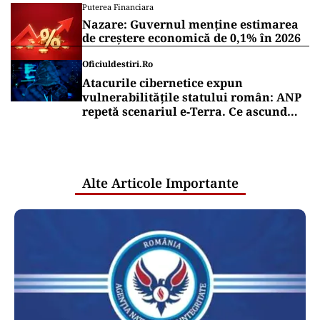
Puterea Financiara
Nazare: Guvernul menține estimarea
de creștere economică de 0,1% în 2026
Oficiuldestiri.ro
Atacurile cibernetice expun
vulnerabilitățile statului român: ANP
repetă scenariul e‑Terra. Ce ascund
comunicările oficiale și cine răspunde
pentru mentenanța IT a instituțiilor
publice
Alte Articole Importante