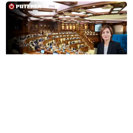
POLITICĂ
Maia Sandu, acuzații pentru cei care vor să o
suspende din funcție. Președinta spune că
inițiativa e coordonată de Rusia
TOS
Politica Cookies
Protecția Datelor Personale
Despre Noi
Publicitate
Echipa