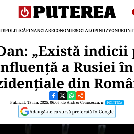
TE
POLITICĂ
FINANCIAR
ECONOMIE
SOCIAL
OPINII
ZVONURI
IN
an: „Există indicii
influență a Rusiei în
zidențiale din Româ
Publicat: 13 ian. 2025, 06:05, de
Andrei Ceausescu
, în
POLITICĂ
Adaugă-ne ca sursă preferată în Google