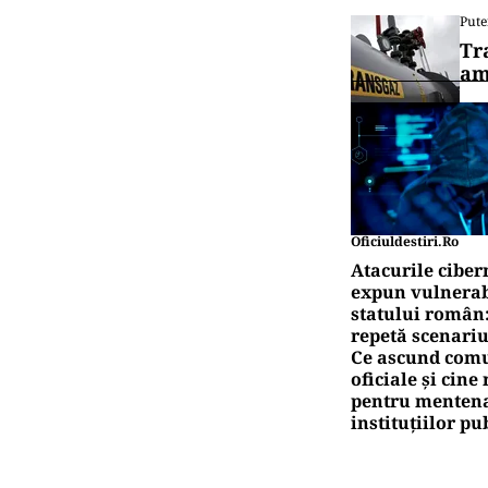
canalul
POL
Eug
jud
POL
Ali
gun
Pute
Ro
pe
Pute
Tr
am