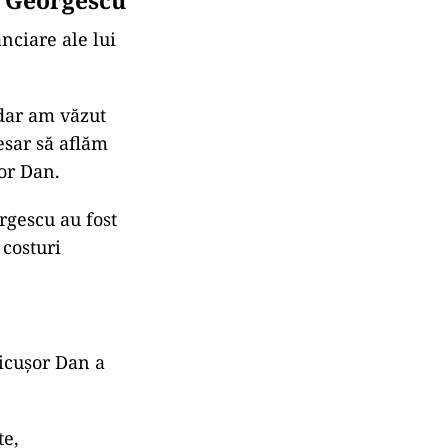
 campaniei să
afirmat Nicușor
naru, chiar în
lui
e 9% la
ii și protejează
n Georgescu
nciare ale lui