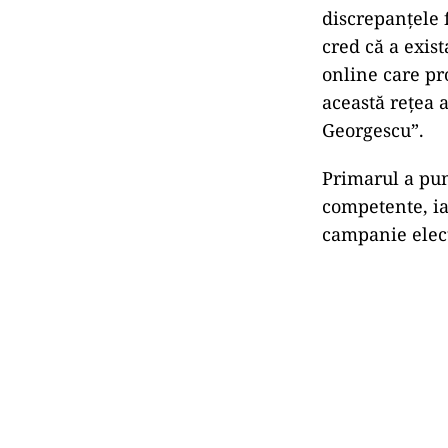
„Avem un candi
oameni plătiți
cât a costat ac
El a precizat 
„mult superioar
trebuie investi
Posibila i
Întrebat dacă 
răspuns:
„Cred că este o
discrepanțele 
cred că a exist
online care pr
această rețea a