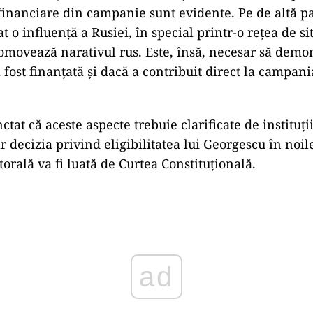
dat care a declarat zero lei cheltuiți de campanie,
 și materiale care costă sute de mii de euro. Este nec
eastă campanie și cine a finanțat-o”, a explicat Nicu
că tehnologiile avansate utilizate în campania lui Geo
e” celor folosite de contracandidații săi și că aceste
gate.
nfluență externă
anularea alegerilor are legătură cu factori externi, 
 combinație de factori interni și externi. Pe de o par
financiare din campanie sunt evidente. Pe de altă par
at o influență a Rusiei, în special printr-o rețea de sit
omovează narativul rus. Este, însă, necesar să dem
 fost finanțată și dacă a contribuit direct la campani