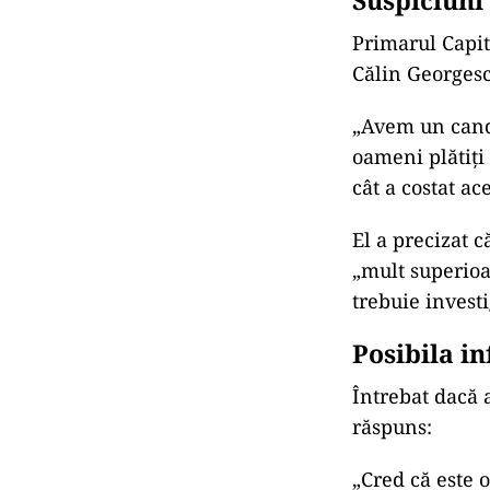
acesta are dre
fie precedat de
Dan.
ACT
Nic
ziu
POLI
Nic
loc
ro
Suspiciuni
Primarul Capita
Călin Georgesc