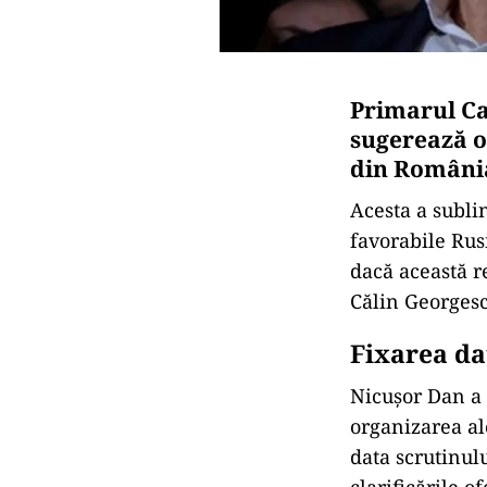
Primarul Cap
sugerează o 
din Români
Acesta a sublin
favorabile Rusi
dacă această r
Călin Georgesc
Fixarea dat
Nicușor Dan a 
organizarea ale
data scrutinulu
clarificările 