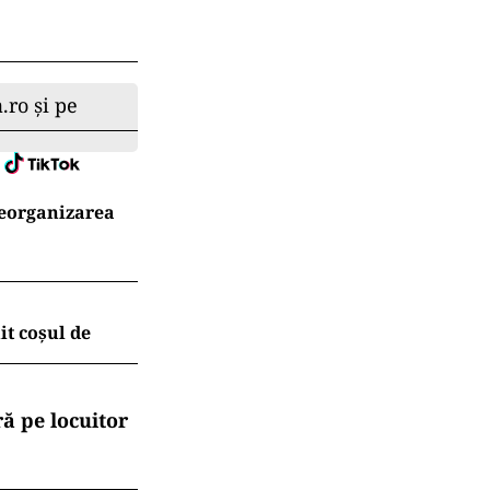
ile
e condiții de
.ro și pe