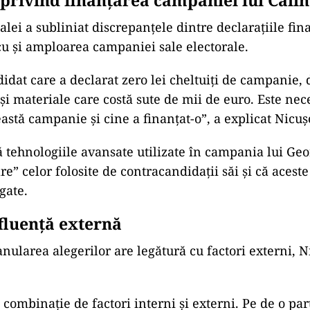
ptul să candideze. E cel mai important ca începutul
 o clarificare privind eligibilitatea candidaților”, a 
UALITATE
ușor Dan publică declarația de avere a Mirabelei Grădi
a votului din Senat. Ce a moștenit partenera președinte
TICĂ
ușor Dan a promulgat legile pentru carburanți și TVA d
uințe: „Ceea ce contează sunt deciziile care aduc benefic
mânii”
 privind finanțarea campaniei lui Căli
lei a subliniat discrepanțele dintre declarațiile fina
u și amploarea campaniei sale electorale.