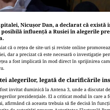
italei, Nicușor Dan, a declarat că există i
posibilă influență a Rusiei în alegerile pr
a.
iat că o rețea de site-uri și reviste online promovea
ei, dar a precizat că este necesară o investigație pen
ețea a fost implicată în mod direct în sprijinirea cam
u.
ei alegerilor, legată de clarificările ins
fost invitat duminică la Antena 3, unde a discutat d
gerilor prezidențiale. El a criticat modul în care a fo
i, afirmând că aceasta trebuia să fie decisă în funcț
oferite de autorități precum Autoritatea Electorală P