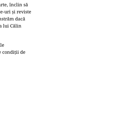
 dar am văzut
esar să aflăm
șor Dan.
rgescu au fost
 costuri
Nicușor Dan a
te,
te, înclin să
e-uri și reviste
onstrăm dacă
a lui Călin