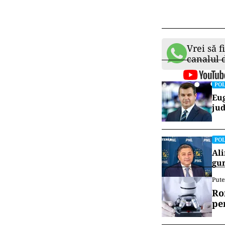
Georgescu”.
Primarul a punc
competente, iar
campanie elect
Vrei să f