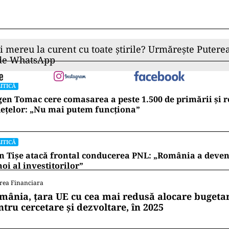
tat că aceste aspecte trebuie clarificate de instituți
 decizia privind eligibilitatea lui Georgescu în noil
orală va fi luată de Curtea Constituțională.
ad
ii mereu la curent cu toate știrile? Urmărește Puterea