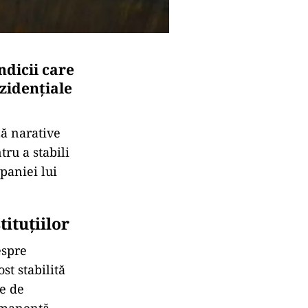
ndicii care
ezidențiale
ză narative
tru a stabili
paniei lui
tituțiilor
espre
st stabilită
ie de
ermanentă