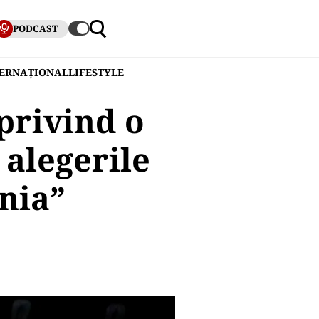
PODCAST
TERNAȚIONAL
LIFESTYLE
 privind o
 alegerile
nia”