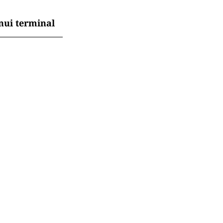
reorganizarea
t coșul de
ă pe locuitor
nui terminal