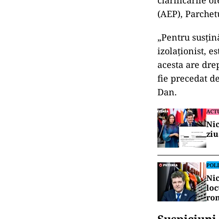
(AEP), Parchetu
„Pentru susțină
izolaționist, e