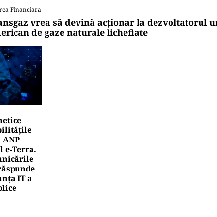
 de WhatsApp
ITICĂ
en Tomac cere comasarea a peste 1.500 de primării și 
ețelor: „Nu mai putem funcționa”
ITICĂ
n Tișe atacă frontal conducerea PNL: „România a deveni
oi al investitorilor”
rea Financiara
mânia, țara UE cu cea mai redusă alocare bugetar
ntru cercetare și dezvoltare, în 2025
rea Financiara
ansgaz vrea să devină acționar la dezvoltatorul u
erican de gaze naturale lichefiate