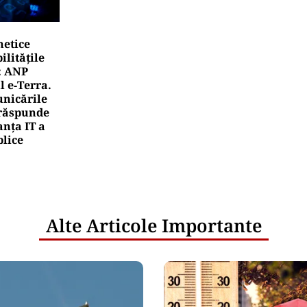
netice
litățile
: ANP
l e‑Terra.
nicările
e răspunde
nța IT a
blice
Alte Articole Importante