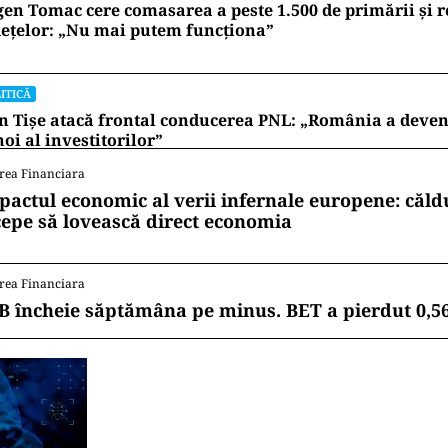
en Tomac cere comasarea a peste 1.500 de primării și 
ețelor: „Nu mai putem funcționa”
ITICĂ
n Tișe atacă frontal conducerea PNL: „România a deveni
oi al investitorilor”
rea Financiara
pactul economic al verii infernale europene: căl
cepe să lovească direct economia
rea Financiara
B încheie săptămâna pe minus. BET a pierdut 0,5