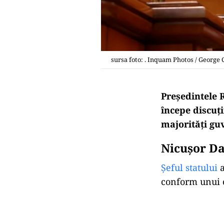
sursa foto: . Inquam Photos / George 
Președintele 
începe discuț
majorități gu
Nicuşor Dan
Şeful statului
a
conform unui c