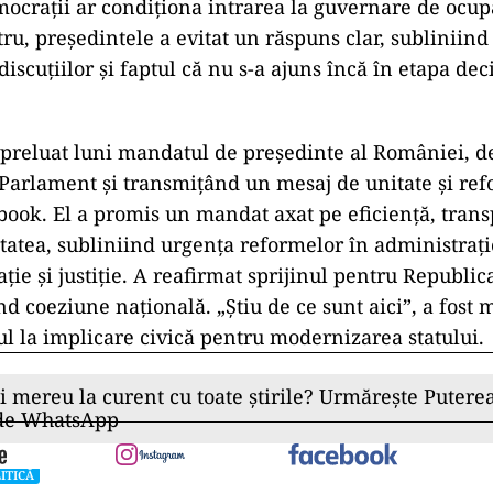
mocrații ar condiționa intrarea la guvernare de ocup
ru, președintele a evitat un răspuns clar, subliniind
iscuțiilor și faptul că nu s-a ajuns încă în etapa deci
 preluat luni mandatul de președinte al României, 
Parlament și transmițând un mesaj de unitate și re
book. El a promis un mandat axat pe eficiență, trans
etatea, subliniind urgența reformelor în administraț
ție și justiție. A reafirmat sprijinul pentru Republi
d coeziune națională. „Știu de ce sunt aici”, a fost 
lul la implicare civică pentru modernizarea statului.
ii mereu la curent cu toate știrile? Urmărește Puterea
 de WhatsApp
ITICĂ