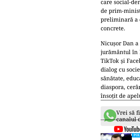
care social-de
de prim-minist
preliminară a d
concrete.
Nicușor Dan a
jurământul în 
TikTok și Face
dialog cu soci
sănătate, educa
diaspora, cerân
însoțit de ape
Vrei să f
canalul
POL