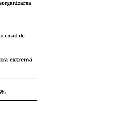
reorganizarea
t coșul de
dura extremă
6%