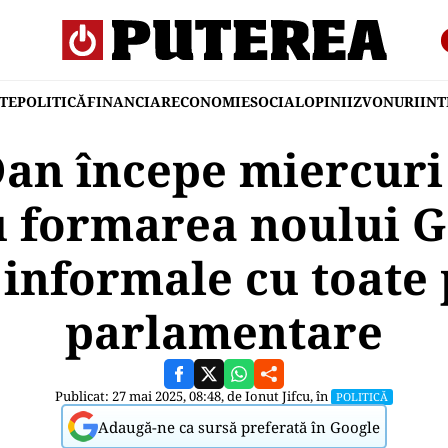
TE
POLITICĂ
FINANCIAR
ECONOMIE
SOCIAL
OPINII
ZVONURI
IN
an începe miercuri 
u formarea noului G
 informale cu toate
parlamentare
Publicat: 27 mai 2025, 08:48, de
Ionut Jifcu
, în
POLITICĂ
Adaugă-ne ca sursă preferată în Google