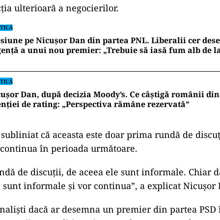
ția ulterioară a negocierilor.
TICĂ
siune pe Nicușor Dan din partea PNL. Liberalii cer de
ență a unui nou premier: „Trebuie să iasă fum alb de l
TICĂ
ușor Dan, după decizia Moody’s. Ce câștigă românii din
nției de rating: „Perspectiva rămâne rezervată”
subliniat că aceasta este doar prima rundă de discuți
r continua în perioada următoare.
ndă de discuții, de aceea ele sunt informale. Chiar 
e sunt informale și vor continua”, a explicat Nicușor
rnaliști dacă ar desemna un premier din partea PSD 