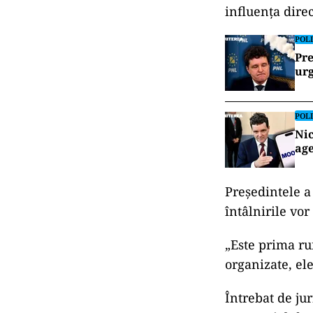
influența direc
POLI
Pre
urg
POLI
Nic
age
Președintele a 
întâlnirile vo
„Este prima ru
organizate, el
Întrebat de ju