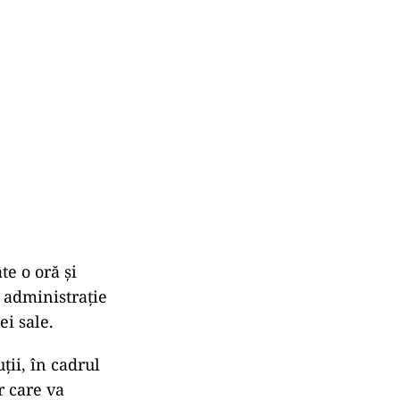
te o oră și
a administrație
ei sale.
ții, în cadrul
r care va