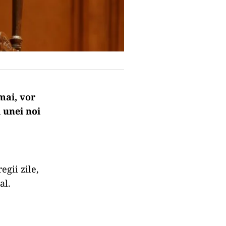
mai, vor
 unei noi
egii zile,
al.