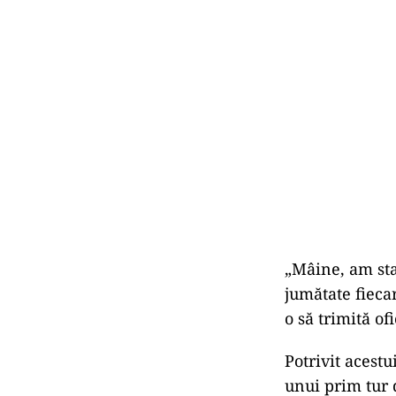
„Mâine, am stab
jumătate fiecar
o să trimită ofi
Potrivit acestu
unui prim tur 