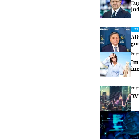
Eug
jud
POL
Ali
gun
Pute
Im
în
Pute
BV