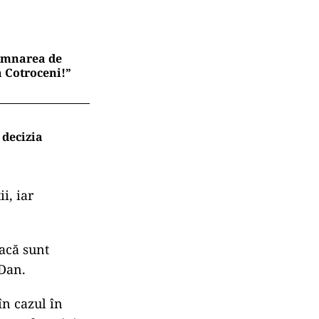
semnarea de
a Cotroceni!”
 decizia
i, iar
dacă sunt
 Dan.
în cazul în