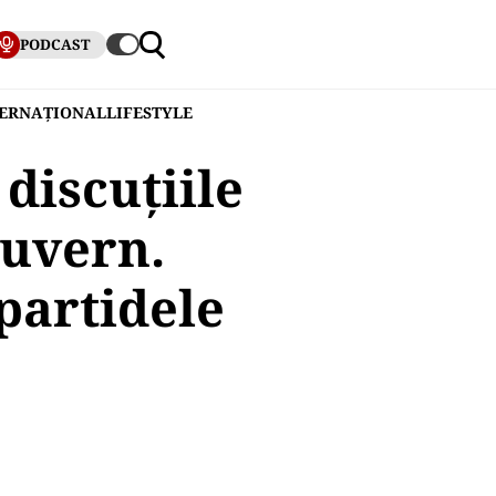
PODCAST
TERNAȚIONAL
LIFESTYLE
discuțiile
uvern.
 partidele