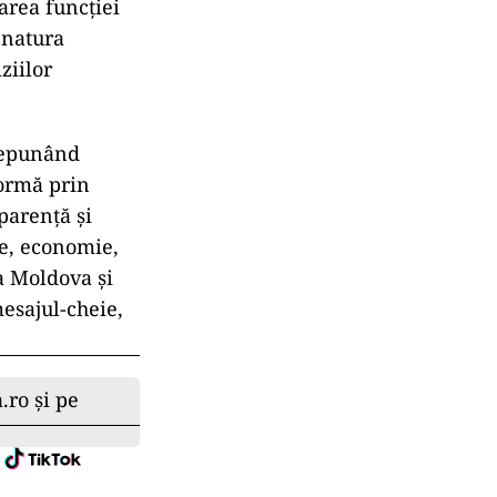
area funcției
 natura
ziilor
depunând
formă prin
parență și
ie, economie,
ca Moldova și
mesajul-cheie,
.ro și pe