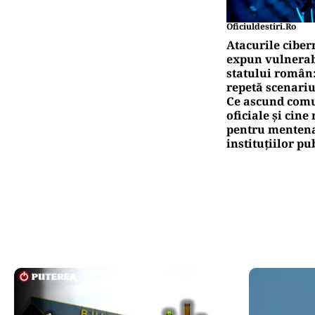
Oficiuldestiri.ro
Atacurile ciber
expun vulnerabi
statului român
repetă scenariu
Ce ascund comu
oficiale și cin
pentru mentena
instituțiilor pu