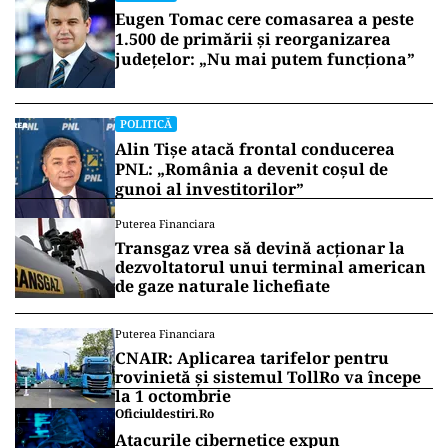
Eugen Tomac cere comasarea a peste
1.500 de primării și reorganizarea
județelor: „Nu mai putem funcționa”
POLITICĂ
Alin Tișe atacă frontal conducerea
PNL: „România a devenit coșul de
gunoi al investitorilor”
Puterea Financiara
Transgaz vrea să devină acționar la
dezvoltatorul unui terminal american
de gaze naturale lichefiate
Puterea Financiara
CNAIR: Aplicarea tarifelor pentru
rovinietă și sistemul TollRo va începe
la 1 octombrie
Oficiuldestiri.ro
Atacurile cibernetice expun