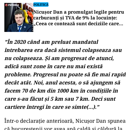
POLITICĂ
Nicușor Dan a promulgat legile pentru
carburanți și TVA de 9% la locuințe:
„Ceea ce contează sunt deciziile care
aduc beneficii și protejează românii”
”În 2020 când am preluat mandatul
întrebarea era dacă sistemul colapseaza sau
nu colapseaza. Și am progresat de atunci,
adică sunt zone în care nu mai există
probleme. Progresul nu poate să fie mai rapid
decât atât. Noi, anul acesta, o să ajungem să
facem 70 de km din 1000 km în condițiile în
care s-au făcut și 5 km sau 7 km. Deci sunt
cartiere întregi în care se simte(…).”
Într-o declarație anterioară, Nicușor Dan spunea
că bucureştenii vor avea apă caldă şi căldură la