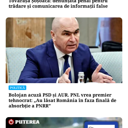
Tovarășa Șoșoacă: denunțată penal pentru
trădare și comunicarea de informații false
POLITICĂ
Bolojan acuză PSD și AUR. PNL vrea premier
tehnocrat: „Au lăsat România în faza finală de
absorbţie a PNRR”