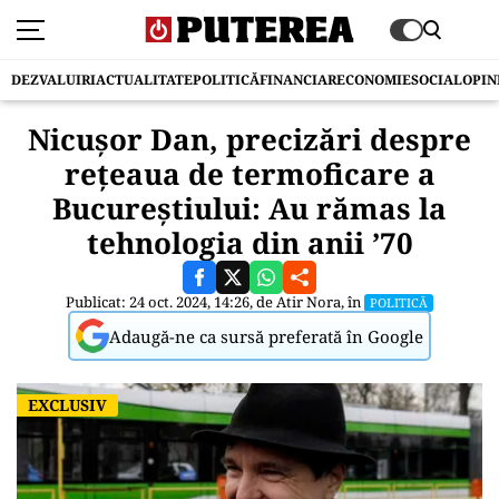
DEZVALUIRI
ACTUALITATE
POLITICĂ
FINANCIAR
ECONOMIE
SOCIAL
OPIN
Nicuşor Dan, precizări despre
reţeaua de termoficare a
Bucureștiului: Au rămas la
tehnologia din anii ’70
Publicat: 24 oct. 2024, 14:26, de
Atir Nora
, în
POLITICĂ
Adaugă-ne ca sursă preferată în Google
EXCLUSIV