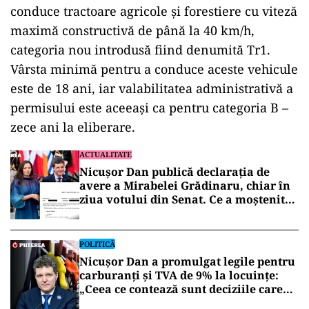
conduce tractoare agricole și forestiere cu viteză
maximă constructivă de până la 40 km/h,
categoria nou introdusă fiind denumită Tr1.
Vârsta minimă pentru a conduce aceste vehicule
este de 18 ani, iar valabilitatea administrativă a
permisului este aceeași ca pentru categoria B –
zece ani la eliberare.
ACTUALITATE
Nicușor Dan publică declarația de
avere a Mirabelei Grădinaru, chiar în
ziua votului din Senat. Ce a moștenit
partenera președintelui
POLITICĂ
Nicușor Dan a promulgat legile pentru
carburanți și TVA de 9% la locuințe:
„Ceea ce contează sunt deciziile care
aduc beneficii și protejează românii”