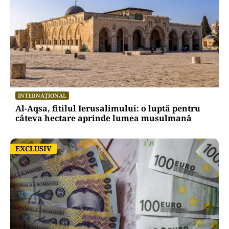
INTERNAȚIONAL
Al-Aqsa, fitilul Ierusalimului: o luptă pentru
câteva hectare aprinde lumea musulmană
EXCLUSIV
EXCLUSIV