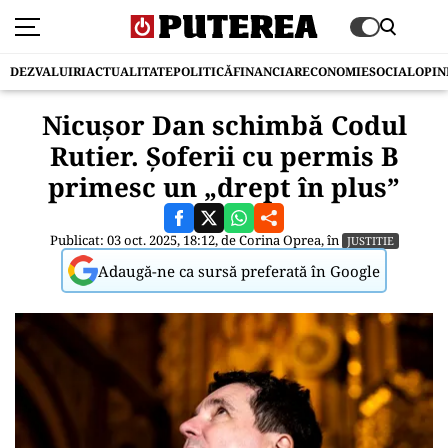
DEZVALUIRI
ACTUALITATE
POLITICĂ
FINANCIAR
ECONOMIE
SOCIAL
OPIN
Nicușor Dan schimbă Codul
Rutier. Șoferii cu permis B
primesc un „drept în plus”
Publicat: 03 oct. 2025, 18:12, de
Corina Oprea
, în
JUSTITIE
Adaugă-ne ca sursă preferată în Google