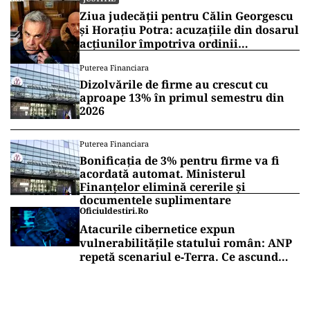
Ziua judecății pentru Călin Georgescu
și Horațiu Potra: acuzațiile din dosarul
acțiunilor împotriva ordinii
constituționale, pe masa judecătorilor
Puterea Financiara
de la Înalta Curte
Dizolvările de firme au crescut cu
aproape 13% în primul semestru din
2026
Puterea Financiara
Bonificația de 3% pentru firme va fi
acordată automat. Ministerul
Finanțelor elimină cererile și
documentele suplimentare
Oficiuldestiri.ro
Atacurile cibernetice expun
vulnerabilitățile statului român: ANP
repetă scenariul e‑Terra. Ce ascund
comunicările oficiale și cine răspunde
pentru mentenanța IT a instituțiilor
publice