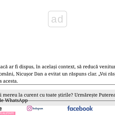
acă ar fi dispus, în același context, să reducă venitur
omâni, Nicușor Dan a evitat un răspuns clar. „Voi r
s acesta.
ii mereu la curent cu toate știrile? Urmărește Puterea
 de WhatsApp
UALITATE