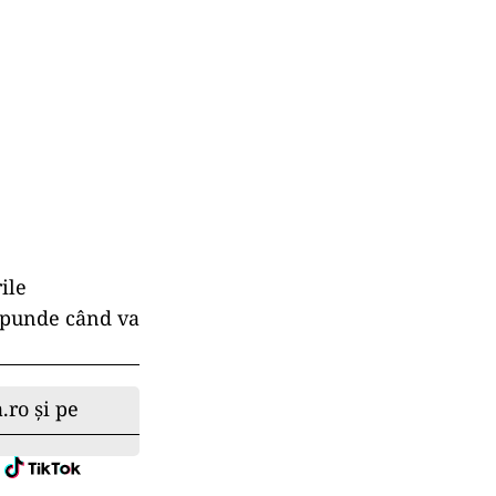
ile
ăspunde când va
.ro și pe