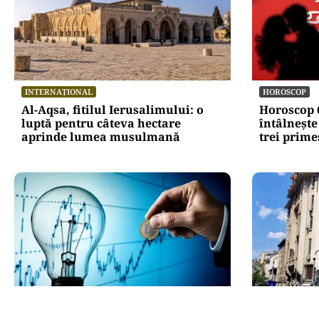
INTERNAȚIONAL
HOROSCOP
Al-Aqsa, fitilul Ierusalimului: o
Horoscop 6
luptă pentru câteva hectare
întâlnește
aprinde lumea musulmană
trei prim
ECONOMIE
ADMINISTRAT