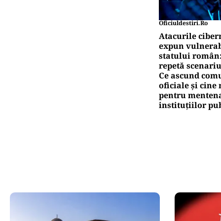
Oficiuldestiri.ro
Atacurile ciber
expun vulnerabi
statului român
repetă scenariu
Ce ascund comu
oficiale și cin
pentru mentena
instituțiilor pu