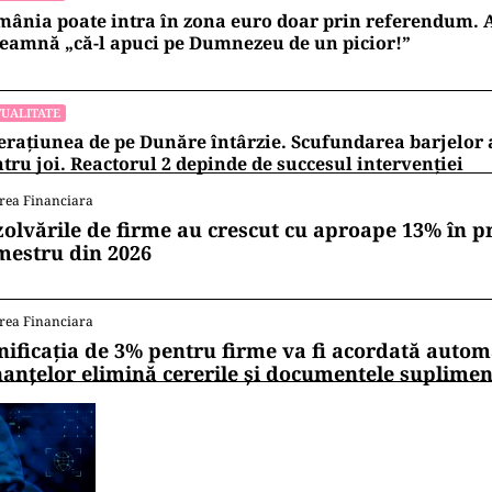
ânia poate intra în zona euro doar prin referendum. 
eamnă „că-l apuci pe Dumnezeu de un picior!”
UALITATE
rațiunea de pe Dunăre întârzie. Scufundarea barjelo
tru joi. Reactorul 2 depinde de succesul intervenției
rea Financiara
zolvările de firme au crescut cu aproape 13% în p
mestru din 2026
rea Financiara
nificația de 3% pentru firme va fi acordată autom
nanțelor elimină cererile și documentele suplime