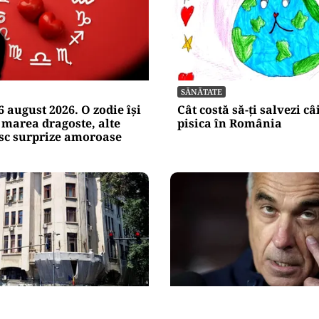
SĂNĂTATE
 august 2026. O zodie își
Cât costă să-ți salvezi c
 marea dragoste, alte
pisica în România
esc surprize amoroase
IE
POLITICĂ