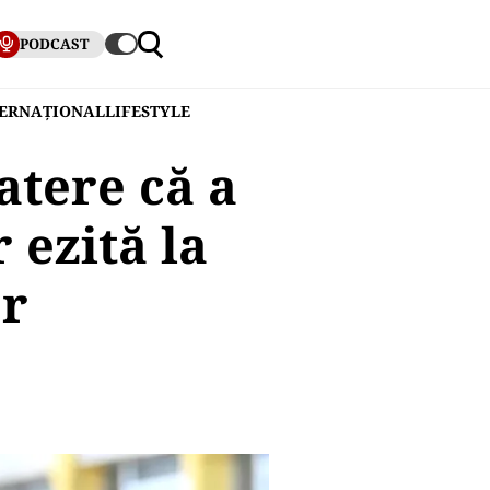
PODCAST
TERNAȚIONAL
LIFESTYLE
atere că a
 ezită la
or