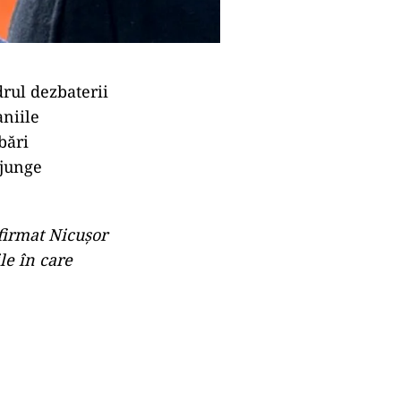
drul dezbaterii
aniile
bări
ajunge
firmat Nicușor
le în care