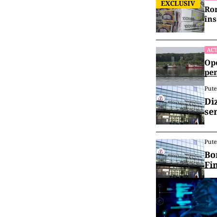
EXCLUSIV
Rom
îns
ACT
Ope
pen
Pute
Di
se
Pute
Bo
Fi