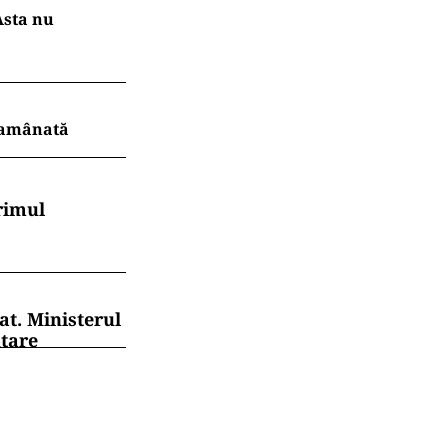
Asta nu
r amânată
rimul
at. Ministerul
ntare