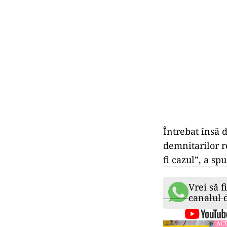
Întrebat însă d
demnitarilor r
fi cazul”, a spu
Vrei să f
canalul
ACT