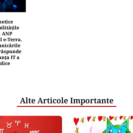
netice
litățile
: ANP
l e‑Terra.
nicările
e răspunde
nța IT a
blice
Alte Articole Importante