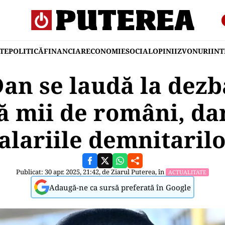
TE
POLITICĂ
FINANCIAR
ECONOMIE
SOCIAL
OPINII
ZVONURI
IN
an se laudă la dezb
ă mii de români, dar
alariile demnitaril
Publicat: 30 apr. 2025, 21:42, de
Ziarul Puterea
, în
ACTUALITATE
Adaugă-ne ca sursă preferată în Google