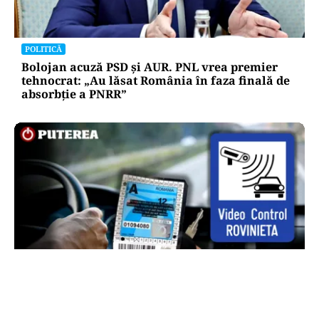
POLITICĂ
Bolojan acuză PSD și AUR. PNL vrea premier
tehnocrat: „Au lăsat România în faza finală de
absorbţie a PNRR”
AUTO
Noua rovinietă intră în vigoare de la 1