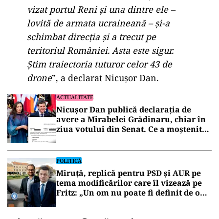
vizat portul Reni și una dintre ele –
lovită de armata ucraineană – și-a
schimbat direcția și a trecut pe
teritoriul României. Asta este sigur.
Știm traiectoria tuturor celor 43 de
drone
”, a declarat Nicușor Dan.
ACTUALITATE
Nicușor Dan publică declarația de
avere a Mirabelei Grădinaru, chiar în
ziua votului din Senat. Ce a moștenit
partenera președintelui
POLITICĂ
Miruță, replică pentru PSD și AUR pe
tema modificărilor care îl vizează pe
Fritz: „Un om nu poate fi definit de o
lege”