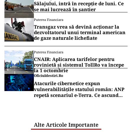
Sălajului, intră în recepție de luni. Ce
se mai lucrează în șantier
Puterea Financiara
Transgaz vrea să devină acționar la
dezvoltatorul unui terminal american
de gaze naturale lichefiate
Puterea Financiara
CNAIR: Aplicarea tarifelor pentru
rovinietă și sistemul TollRo va începe
la 1 octombrie
Oficiuldestiri.ro
Atacurile cibernetice expun
vulnerabilitățile statului român: ANP
repetă scenariul e‑Terra. Ce ascund
comunicările oficiale și cine răspunde
pentru mentenanța IT a instituțiilor
publice
Alte Articole Importante