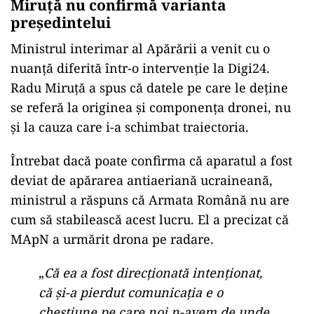
Miruță nu confirmă varianta
președintelui
Ministrul interimar al Apărării a venit cu o
nuanță diferită într-o intervenție la Digi24.
Radu Miruță a spus că datele pe care le deține
se referă la originea și componența dronei, nu
și la cauza care i-a schimbat traiectoria.
Întrebat dacă poate confirma că aparatul a fost
deviat de apărarea antiaeriană ucraineană,
ministrul a răspuns că Armata Română nu are
cum să stabilească acest lucru. El a precizat că
MApN a urmărit drona pe radare.
„
Că ea a fost direcționată intenționat,
că și-a pierdut comunicația e o
chestiune pe care noi n-avem de unde