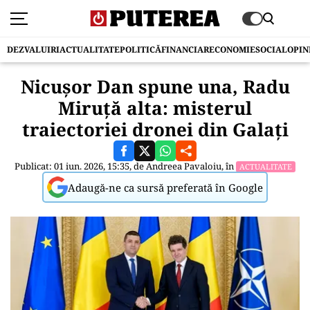
DEZVALUIRI
ACTUALITATE
POLITICĂ
FINANCIAR
ECONOMIE
SOCIAL
OPIN
Nicușor Dan spune una, Radu
Miruță alta: misterul
traiectoriei dronei din Galați
Publicat: 01 iun. 2026, 15:35, de
Andreea Pavaloiu
, în
ACTUALITATE
Adaugă-ne ca sursă preferată în Google