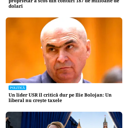
proprietar a scos din conturi 187 de milioane de
dolari
POLITICĂ
Un lider USR îl critică dur pe Ilie Bolojan: Un
liberal nu crește taxele