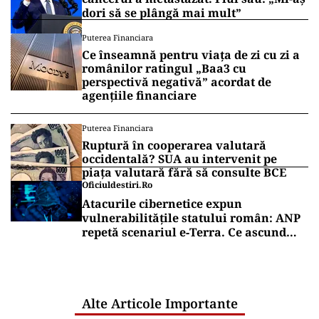
dori să se plângă mai mult”
Puterea Financiara
Ce înseamnă pentru viața de zi cu zi a
românilor ratingul „Baa3 cu
perspectivă negativă” acordat de
agențiile financiare
Puterea Financiara
Ruptură în cooperarea valutară
occidentală? SUA au intervenit pe
piața valutară fără să consulte BCE
Oficiuldestiri.ro
Atacurile cibernetice expun
vulnerabilitățile statului român: ANP
repetă scenariul e‑Terra. Ce ascund
comunicările oficiale și cine răspunde
pentru mentenanța IT a instituțiilor
publice
Alte Articole Importante