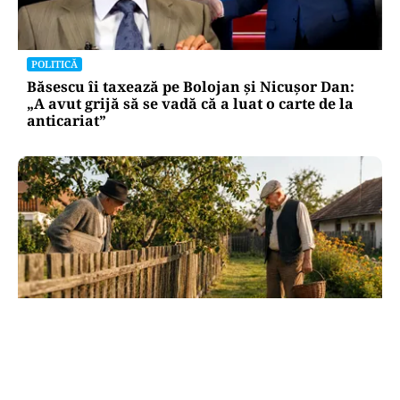
POLITICĂ
Băsescu îi taxează pe Bolojan și Nicușor Dan:
„A avut grijă să se vadă că a luat o carte de la
anticariat”
SOCIAL
Dileme de curte: la câți metri de gardul