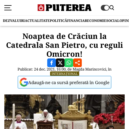
DEZVALUIRI
ACTUALITATE
POLITICĂ
FINANCIAR
ECONOMIE
SOCIAL
OPIN
Noaptea de Crăciun la
Catedrala San Pietro, cu reguli
Omicron!
Publicat: 24 dec. 2021, 16:00, de
Magda Marincovici
, în
INTERNAȚIONAL
Adaugă-ne ca sursă preferată în Google