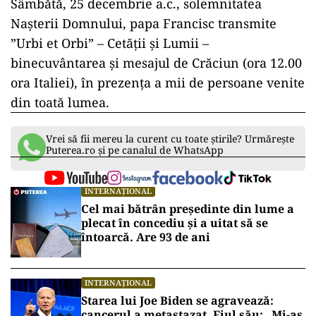
Sâmbătă, 25 decembrie a.c., solemnitatea
Nașterii Domnului, papa Francisc transmite
”Urbi et Orbi” – Cetății și Lumii –
binecuvântarea și mesajul de Crăciun (ora 12.00
ora Italiei), în prezența a mii de persoane venite
din toată lumea.
Vrei să fii mereu la curent cu toate știrile? Urmărește
Puterea.ro și pe canalul de WhatsApp
INTERNAȚIONAL
Cel mai bătrân președinte din lume a
plecat în concediu și a uitat să se
întoarcă. Are 93 de ani
INTERNAȚIONAL
Starea lui Joe Biden se agravează:
cancerul a metastazat. Fiul său: „Mi-aș