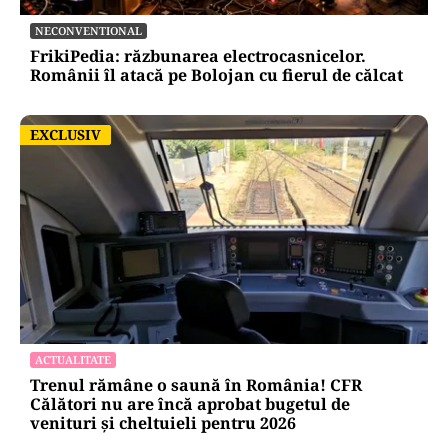
NECONVENTIONAL
FrikiPedia: răzbunarea electrocasnicelor.
Românii îl atacă pe Bolojan cu fierul de călcat
EXCLUSIV
EXCLUSIV
ACTUALITATE
Trenul rămâne o saună în România! CFR
Călători nu are încă aprobat bugetul de
venituri și cheltuieli pentru 2026