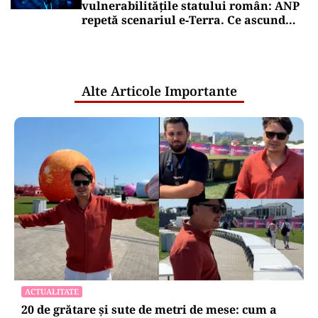
vulnerabilitățile statului român: ANP
repetă scenariul e‑Terra. Ce ascund
comunicările oficiale și cine răspunde
pentru mentenanța IT a instituțiilor
publice
Alte Articole Importante
ACTUALITATE
20 de grătare și sute de metri de mese: cum a