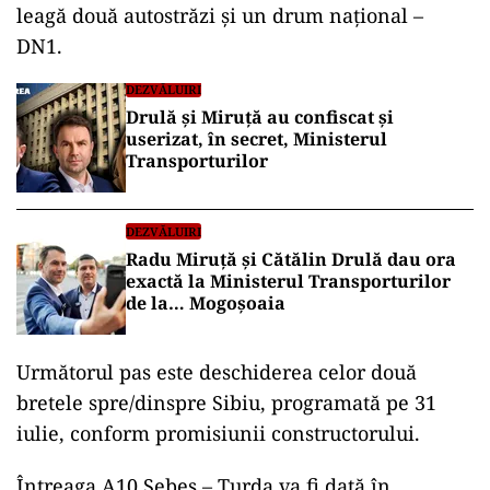
leagă două autostrăzi și un drum național –
DN1.
DEZVĂLUIRI
Drulă și Miruță au confiscat și
userizat, în secret, Ministerul
Transporturilor
DEZVĂLUIRI
Radu Miruță și Cătălin Drulă dau ora
exactă la Ministerul Transporturilor
de la… Mogoșoaia
Următorul pas este deschiderea celor două
bretele spre/dinspre Sibiu, programată pe 31
iulie, conform promisiunii constructorului.
Întreaga A10 Sebeș – Turda va fi dată în