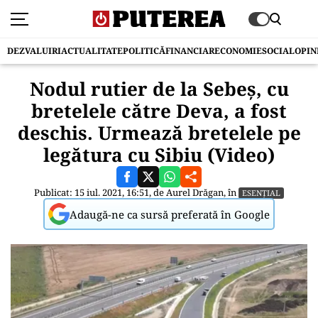
DEZVALUIRI
ACTUALITATE
POLITICĂ
FINANCIAR
ECONOMIE
SOCIAL
OPIN
Nodul rutier de la Sebeș, cu
bretelele către Deva, a fost
deschis. Urmează bretelele pe
legătura cu Sibiu (Video)
Publicat: 15 iul. 2021, 16:51, de
Aurel Drăgan
, în
ESENȚIAL
Adaugă-ne ca sursă preferată în Google