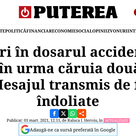
TE
POLITICĂ
FINANCIAR
ECONOMIE
SOCIAL
OPINII
ZVONURI
IN
ri în dosarul accide
în urma căruia dou
esajul transmis de 
îndoliate
Publicat: 01 mart. 2021, 12:11, de
Raluca I. Heroiu
, în
ACTUALITATE
Adaugă-ne ca sursă preferată în Google