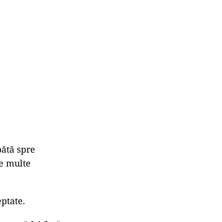
bătă spre
te multe
ptate.