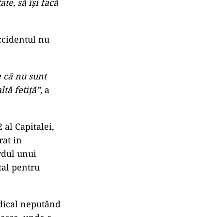
ate, să își facă
accidentul nu
e că nu sunt
tă fetiță”,
a
 al Capitalei,
rat in
rdul unui
tal pentru
edical neputând