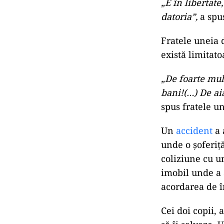
„E în libertate,
datoria”,
a spu
Fratele uneia 
există limitato
„De foarte mul
bani!(…) De aia
spus fratele un
Un
accident
a 
unde o şoferiță
coliziune cu u
imobil unde a 
acordarea de î
Cei doi copii,