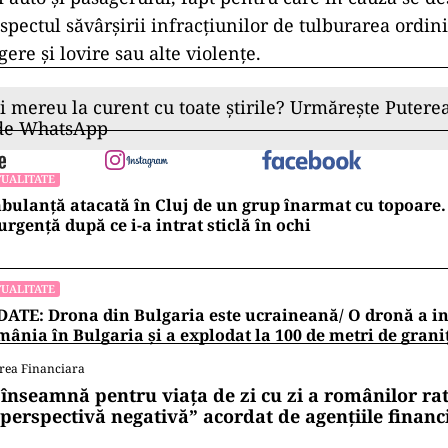
spectul săvârşirii infracţiunilor de tulburarea ordinii 
gere şi lovire sau alte violenţe.
ii mereu la curent cu toate știrile? Urmărește Puterea
 de WhatsApp
UALITATE
ulanță atacată în Cluj de un grup înarmat cu topoare. 
urgență după ce i-a intrat sticlă în ochi
UALITATE
ATE: Drona din Bulgaria este ucraineană/ O dronă a in
ânia în Bulgaria şi a explodat la 100 de metri de grani
rea Financiara
 înseamnă pentru viața de zi cu zi a românilor ra
 perspectivă negativă” acordat de agențiile financ