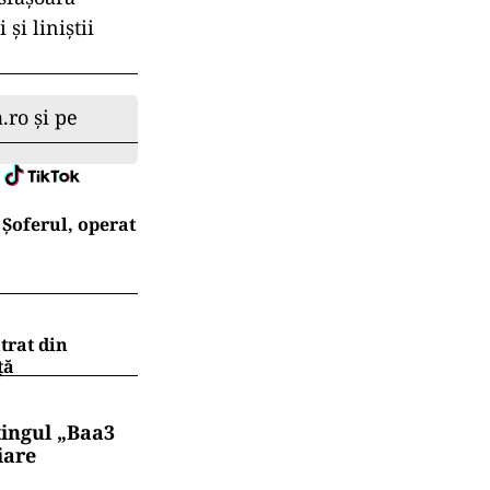
şi liniştii
.ro și pe
Șoferul, operat
trat din
ţă
tingul „Baa3
iare