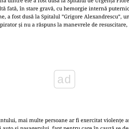
Una dintre ele a fost dusă la Spitalul de Urgenţă Flor
tă fată, în stare gravă, cu hemorgie internă puternic
e, a fost dusă la Spitalul ”Grigore Alexandrescu”, un
spirator şi nu a răspuns la manevrele de resuscitare, 
ad
entului, mai multe persoane ar fi exercitat violenţe 
 auto şi pasagerului, fapt pentru care în cauză se d