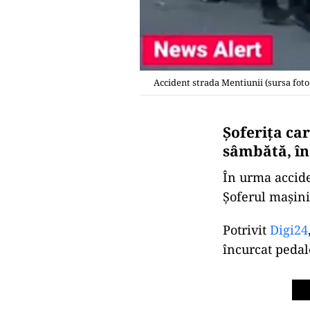
Accident strada Mentiunii (sursa foto
Șoferița ca
sâmbătă, în
În urma accide
Șoferul mașini
Potrivit
Digi24
încurcat pedale