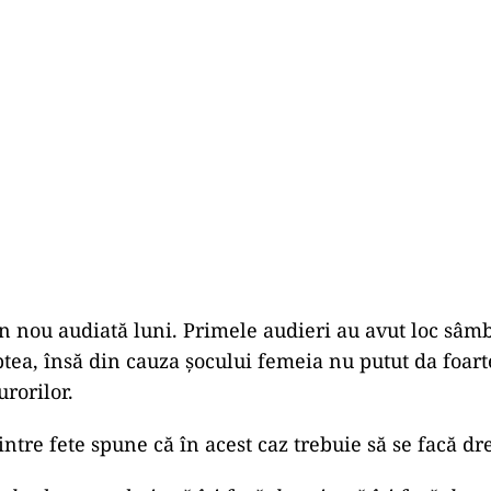
n nou audiată luni. Primele audieri au avut loc sâm
ea, însă din cauza șocului femeia nu putut da foar
urorilor.
tre fete spune că în acest caz trebuie să se facă dre