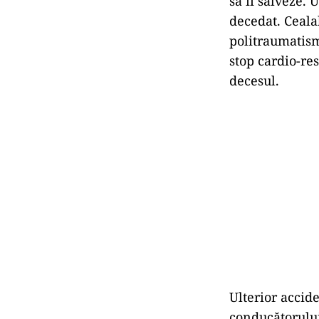
să îi salveze. 
decedat. Cealal
politraumatism
stop cardio-re
decesul.
Ulterior accid
conducătorului