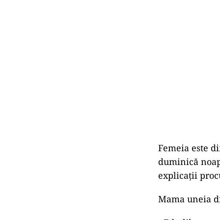
Femeia este di
duminică noapt
explicații proc
Mama uneia din