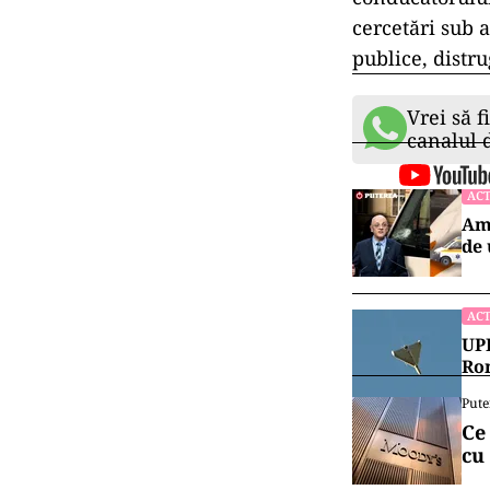
cercetări sub a
publice, distru
Vrei să f
canalul
ACT
Amb
de 
ACT
UPD
Rom
Pute
Ce
cu