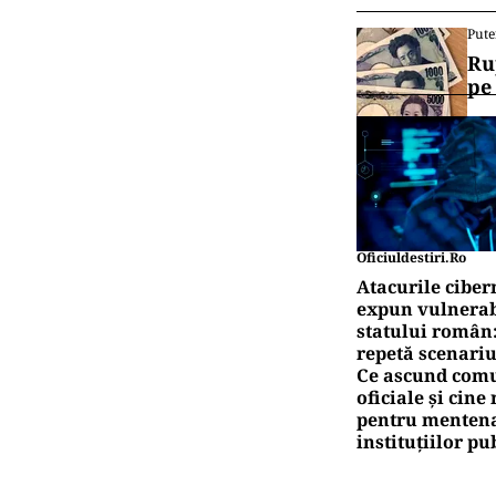
Pute
Ru
pe
Oficiuldestiri.ro
Atacurile ciber
expun vulnerabi
statului român
repetă scenariu
Ce ascund comu
oficiale și cin
pentru mentena
instituțiilor pu