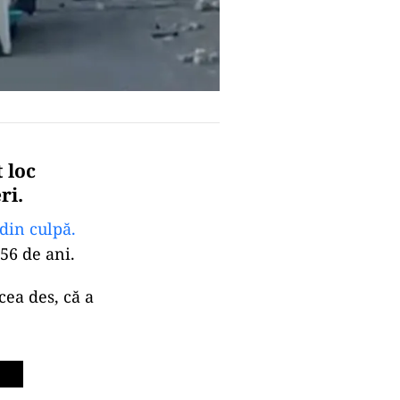
 loc
ri.
din culpă.
56 de ani.
cea des, că a