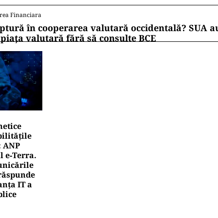
rea Financiara
ptură în cooperarea valutară occidentală? SUA au
 piața valutară fără să consulte BCE
netice
litățile
: ANP
l e‑Terra.
nicările
e răspunde
nța IT a
blice