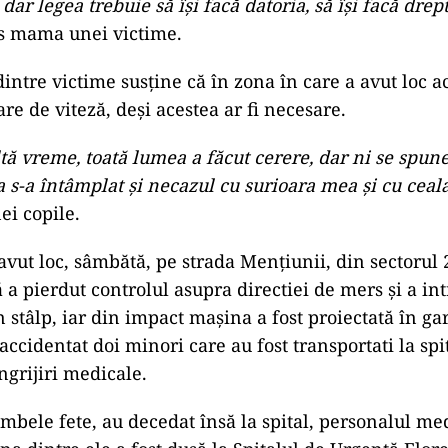
 dar legea trebuie să își facă datoria, să își facă drept
s mama unei victime.
dintre victime susține că în zona în care a avut loc 
are de viteză, deși acestea ar fi necesare.
tă vreme, toată lumea a făcut cerere, dar ni se spun
 s-a întâmplat și necazul cu surioara mea și cu cealal
ei copile.
avut loc, sâmbătă, pe strada Menţiunii, din sectorul 2
 a pierdut controlul asupra directiei de mers şi a int
n stâlp, iar din impact maşina a fost proiectată în ga
accidentat doi minori care au fost transportati la spi
ngrijiri medicale.
 ambele fete, au decedat însă la spital, personalul m