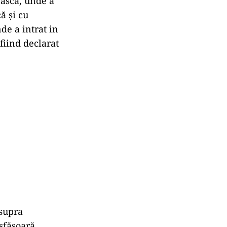
easca, unde a
ă şi cu
de a intrat in
fiind declarat
asupra
esfăşoară