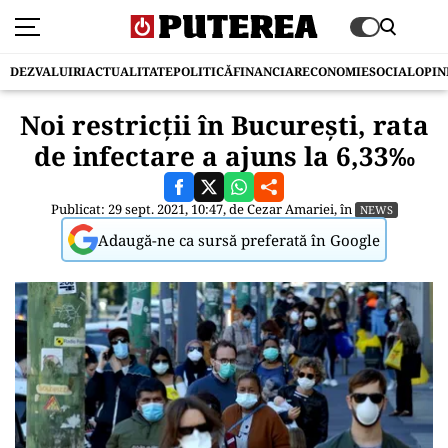
DEZVALUIRI
ACTUALITATE
POLITICĂ
FINANCIAR
ECONOMIE
SOCIAL
OPIN
Noi restricții în București, rata
de infectare a ajuns la 6,33‰
Publicat: 29 sept. 2021, 10:47, de
Cezar Amariei
, în
NEWS
Adaugă-ne ca sursă preferată în Google