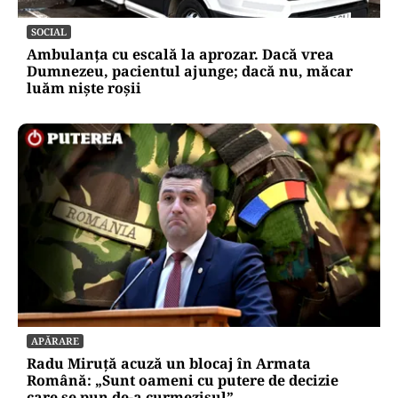
SOCIAL
Ambulanța cu escală la aprozar. Dacă vrea
Dumnezeu, pacientul ajunge; dacă nu, măcar
luăm niște roșii
APĂRARE
Radu Miruță acuză un blocaj în Armata
Română: „Sunt oameni cu putere de decizie
care se pun de-a curmezișul”