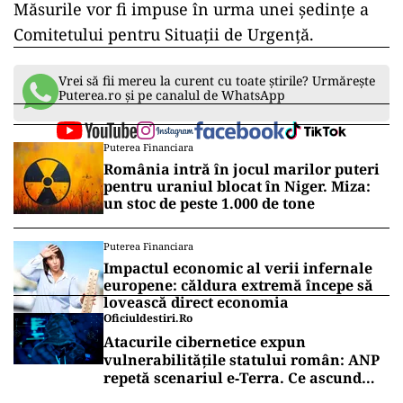
Măsurile vor fi impuse în urma unei ședințe a
Comitetului pentru Situații de Urgență.
Vrei să fii mereu la curent cu toate știrile? Urmărește
Puterea.ro și pe canalul de WhatsApp
Puterea Financiara
România intră în jocul marilor puteri
pentru uraniul blocat în Niger. Miza:
un stoc de peste 1.000 de tone
Puterea Financiara
Impactul economic al verii infernale
europene: căldura extremă începe să
lovească direct economia
Oficiuldestiri.ro
Atacurile cibernetice expun
vulnerabilitățile statului român: ANP
repetă scenariul e‑Terra. Ce ascund
comunicările oficiale și cine răspunde