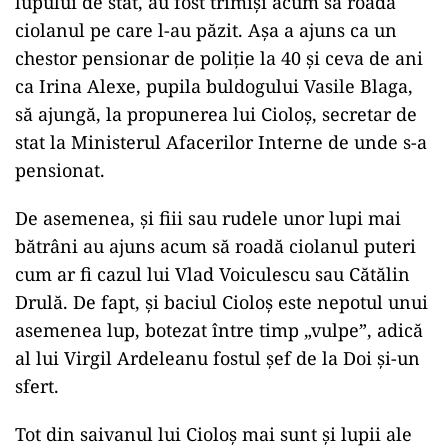
lupului de stat, au fost trimiși acum să roadă
ciolanul pe care l-au păzit. Așa a ajuns ca un
chestor pensionar de poliție la 40 și ceva de ani
ca Irina Alexe, pupila buldogului Vasile Blaga,
să ajungă, la propunerea lui Cioloș, secretar de
stat la Ministerul Afacerilor Interne de unde s-a
pensionat.
De asemenea, și fiii sau rudele unor lupi mai
bătrâni au ajuns acum să roadă ciolanul puteri
cum ar fi cazul lui Vlad Voiculescu sau Cătălin
Drulă. De fapt, și baciul Cioloș este nepotul unui
asemenea lup, botezat între timp „vulpe”, adică
al lui Virgil Ardeleanu fostul șef de la Doi și-un
sfert.
Tot din saivanul lui Cioloș mai sunt și lupii ale