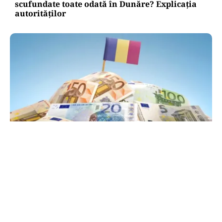
scufundate toate odată în Dunăre? Explicația
autorităților
POLITICĂ
PSD atacă USR și PNL după sesizarea la CCR:
„Sacrifică 771 de milioane de euro pentru
Dominic Fritz”