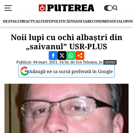
DEZVALUIRI
ACTUALITATE
POLITICĂ
FINANCIAR
ECONOMIE
SOCIAL
OPIN
Noii lupi cu ochi albaștri din
„saivanul” USR-PLUS
Publicat: 04 mart. 2021, 14:56, de
Ion Teleanu
, în
OPINII
Adaugă-ne ca sursă preferată în Google