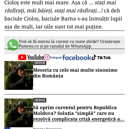
Cioloș este mult mai mare. Așa că …
stați mai
răsfirați, măi băieți, stați mai răsfirați…!
că deh
baciule Cioloș, baciule Barna s-au înmulțit lupii
așa de mult, iar oile sunt tot mai puține.
Vrei să fii mereu la curent cu toate știrile? Urmărește
Puterea.ro și pe canalul de WhatsApp
OPINII
Meseria cu cele mai multe sinonime
din România
OPINII
Să oprim curentul pentru Republica
Moldova? Soluția ”simplă” care nu
rezolvă complicata criză energetică a
României
Puterea Financiara