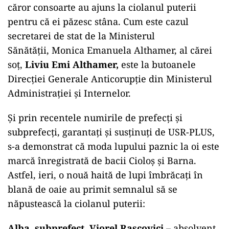
căror consoarte au ajuns la ciolanul puterii
pentru că ei păzesc stâna. Cum este cazul
secretarei de stat de la Ministerul
Sănătății, Monica Emanuela Althamer, al cărei
soț,
Liviu Emi Althamer,
este la butoanele
Direcției Generale Anticorupție din Ministerul
Administrației și Internelor.
Și prin recentele numirile de prefecți și
subprefecți, garantați și susținuți de USR-PLUS,
s-a demonstrat că moda lupului paznic la oi este
marcă înregistrată de bacii Cioloș și Barna.
Astfel, ieri, o nouă haită de lupi îmbrăcați în
blană de oaie au primit semnalul să se
năpustească la ciolanul puterii:
Alba, subprefect, Viorel Rașcovici –
absolvent