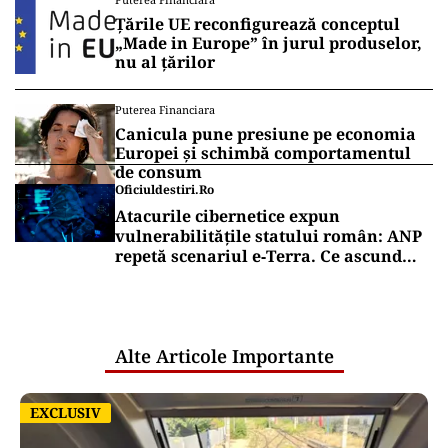
Țările UE reconfigurează conceptul
„Made in Europe” în jurul produselor,
nu al țărilor
Puterea Financiara
Canicula pune presiune pe economia
Europei și schimbă comportamentul
de consum
Oficiuldestiri.ro
Atacurile cibernetice expun
vulnerabilitățile statului român: ANP
repetă scenariul e‑Terra. Ce ascund
comunicările oficiale și cine răspunde
pentru mentenanța IT a instituțiilor
publice
Alte Articole Importante
EXCLUSIV
EXCLUSIV