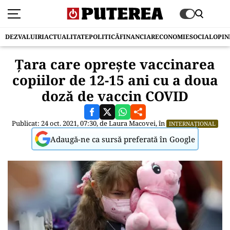
DEZVALUIRI
ACTUALITATE
POLITICĂ
FINANCIAR
ECONOMIE
SOCIAL
OPIN
Țara care opreşte vaccinarea
copiilor de 12-15 ani cu a doua
doză de vaccin COVID
Publicat: 24 oct. 2021, 07:30, de
Laura Macovei
, în
INTERNAȚIONAL
Adaugă-ne ca sursă preferată în Google