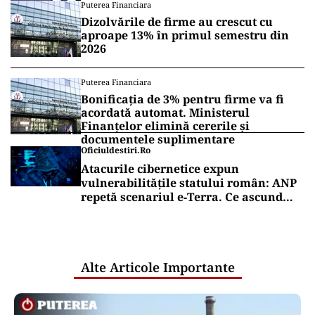
Puterea Financiara
Dizolvările de firme au crescut cu
aproape 13% în primul semestru din
2026
Puterea Financiara
Bonificația de 3% pentru firme va fi
acordată automat. Ministerul
Finanțelor elimină cererile și
documentele suplimentare
Oficiuldestiri.ro
Atacurile cibernetice expun
vulnerabilitățile statului român: ANP
repetă scenariul e‑Terra. Ce ascund
comunicările oficiale și cine răspunde
pentru mentenanța IT a instituțiilor
publice
Alte Articole Importante