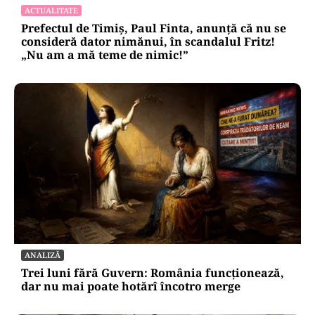
ACTUALITATE
Prefectul de Timiș, Paul Finta, anunță că nu se
consideră dator nimănui, în scandalul Fritz!
„Nu am a mă teme de nimic!”
ANALIZĂ
Trei luni fără Guvern: România funcționează,
dar nu mai poate hotărî încotro merge