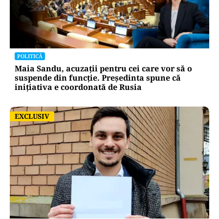
POLITICĂ
Maia Sandu, acuzații pentru cei care vor să o
suspende din funcție. Președinta spune că
inițiativa e coordonată de Rusia
EXCLUSIV
EXCLUSIV