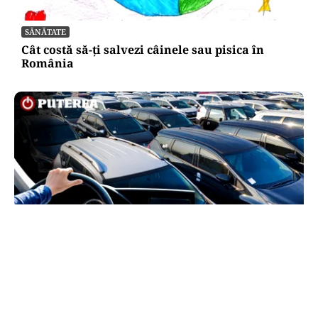
SĂNĂTATE
Cât costă să-ți salvezi câinele sau pisica în
România
AUTO
Schimbare pe piața auto: românii cumpără mai
puține mașini, însă tot mai multe sunt noi