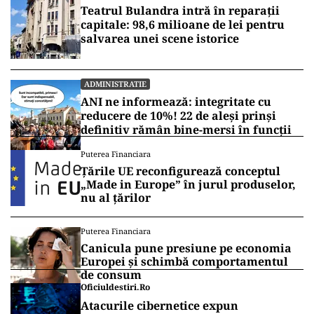
Teatrul Bulandra intră în reparații
capitale: 98,6 milioane de lei pentru
salvarea unei scene istorice
ADMINISTRATIE
ANI ne informează: integritate cu
reducere de 10%! 22 de aleși prinși
definitiv rămân bine-mersi în funcții
Puterea Financiara
Țările UE reconfigurează conceptul
„Made in Europe” în jurul produselor,
nu al țărilor
Puterea Financiara
Canicula pune presiune pe economia
Europei și schimbă comportamentul
de consum
Oficiuldestiri.ro
Atacurile cibernetice expun