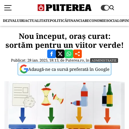
DEZVALUIRI
ACTUALITATE
POLITICĂ
FINANCIAR
ECONOMIE
SOCIAL
OPIN
Nou început, oraș curat:
sortăm pentru un viitor verde!
Publicat: 28 ian. 2025, 18:13, de
Puterea.ro
, în
ADMINISTRATIE
Adaugă-ne ca sursă preferată în Google