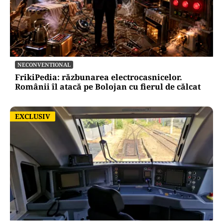
NECONVENTIONAL
FrikiPedia: răzbunarea electrocasnicelor.
Românii îl atacă pe Bolojan cu fierul de călcat
EXCLUSIV
EXCLUSIV