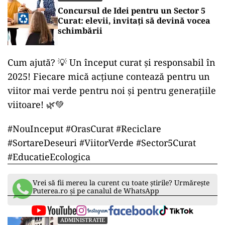
Concursul de Idei pentru un Sector 5
Curat: elevii, invitați să devină vocea
schimbării
Cum ajută? 💡 Un început curat și responsabil în
2025! Fiecare mică acțiune contează pentru un
viitor mai verde pentru noi și pentru generațiile
viitoare! 🌿💚
#NouInceput #OrasCurat #Reciclare
#SortareDeseuri #ViitorVerde #Sector5Curat
#EducatieEcologica
Vrei să fii mereu la curent cu toate știrile? Urmărește
Puterea.ro și pe canalul de WhatsApp
ADMINISTRATIE