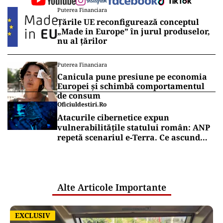
Puterea Financiara
Țările UE reconfigurează conceptul
„Made in Europe” în jurul produselor,
nu al țărilor
Puterea Financiara
Canicula pune presiune pe economia
Europei și schimbă comportamentul
de consum
Oficiuldestiri.ro
Atacurile cibernetice expun
vulnerabilitățile statului român: ANP
repetă scenariul e‑Terra. Ce ascund
comunicările oficiale și cine răspunde
pentru mentenanța IT a instituțiilor
publice
Alte Articole Importante
EXCLUSIV
EXCLUSIV