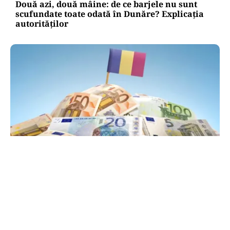
Două azi, două mâine: de ce barjele nu sunt
scufundate toate odată în Dunăre? Explicația
autorităților
POLITICĂ
PSD atacă USR și PNL după sesizarea la CCR:
„Sacrifică 771 de milioane de euro pentru
Dominic Fritz”