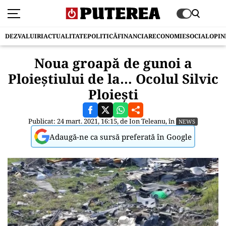
DEZVALUIRI
ACTUALITATE
POLITICĂ
FINANCIAR
ECONOMIE
SOCIAL
OPIN
Noua groapă de gunoi a
Ploieștiului de la… Ocolul Silvic
Ploiești
Publicat: 24 mart. 2021, 16:15, de
Ion Teleanu
, în
NEWS
Adaugă-ne ca sursă preferată în Google