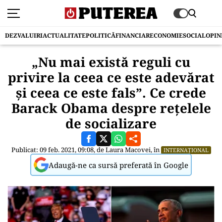
DEZVALUIRI
ACTUALITATE
POLITICĂ
FINANCIAR
ECONOMIE
SOCIAL
OPIN
„Nu mai există reguli cu
privire la ceea ce este adevărat
și ceea ce este fals”. Ce crede
Barack Obama despre rețelele
de socializare
Publicat: 09 feb. 2021, 09:08, de
Laura Macovei
, în
INTERNAȚIONAL
Adaugă-ne ca sursă preferată în Google