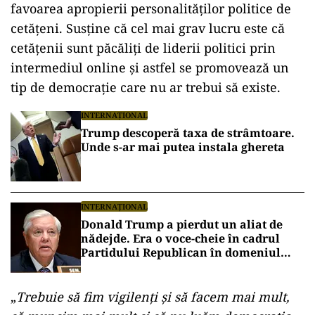
favoarea apropierii personalităţilor politice de
cetăţeni. Susține că cel mai grav lucru este că
cetățenii sunt păcăliți de liderii politici prin
intermediul online și astfel se promovează un
tip de democrație care nu ar trebui să existe.
INTERNAȚIONAL
Trump descoperă taxa de strâmtoare.
Unde s-ar mai putea instala ghereta
INTERNAȚIONAL
Donald Trump a pierdut un aliat de
nădejde. Era o voce-cheie în cadrul
Partidului Republican în domeniul
apărării și al afacerilor internaționale
„
Trebuie să fim vigilenţi şi să facem mai mult,