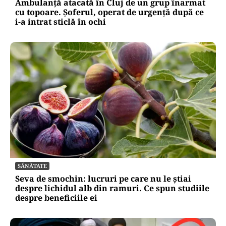
Ambulanță atacată în Cluj de un grup înarmat
cu topoare. Șoferul, operat de urgență după ce
i-a intrat sticlă în ochi
SĂNĂTATE
Seva de smochin: lucruri pe care nu le știai
despre lichidul alb din ramuri. Ce spun studiile
despre beneficiile ei