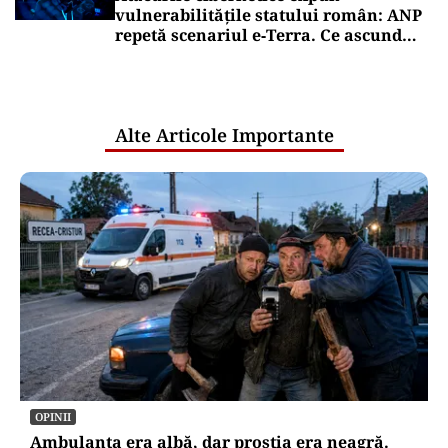
vulnerabilitățile statului român: ANP
repetă scenariul e‑Terra. Ce ascund
comunicările oficiale și cine răspunde
pentru mentenanța IT a instituțiilor
publice
Alte Articole Importante
OPINII
Ambulanța era albă, dar prostia era neagră.