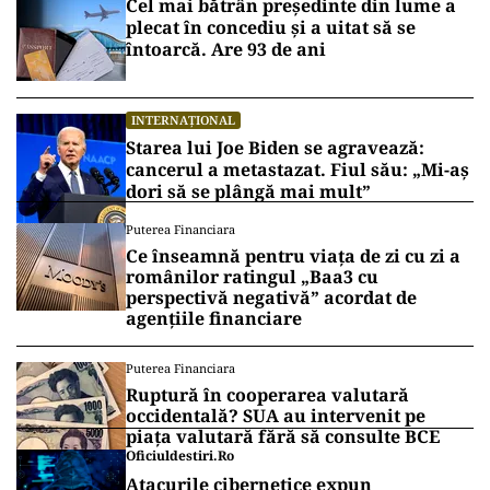
Cel mai bătrân președinte din lume a
plecat în concediu și a uitat să se
întoarcă. Are 93 de ani
INTERNAȚIONAL
Starea lui Joe Biden se agravează:
cancerul a metastazat. Fiul său: „Mi-aș
dori să se plângă mai mult”
Puterea Financiara
Ce înseamnă pentru viața de zi cu zi a
românilor ratingul „Baa3 cu
perspectivă negativă” acordat de
agențiile financiare
Puterea Financiara
Ruptură în cooperarea valutară
occidentală? SUA au intervenit pe
piața valutară fără să consulte BCE
Oficiuldestiri.ro
Atacurile cibernetice expun