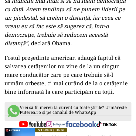
să muncim mai mult şi să nu luăm democraţia
ca dată. Avem tendinţa să ne punem liderii pe
un piedestal, să creăm o distanţă, iar ceea ce
vreau eu să fac este să sugerez că, într-o
democraţie, trebuie să reducem această
distanţă”
, declară Obama.
Fostul președinte american adaugă faptul că
salvarea cetățenilor nu vine de la un singur
mare conducător care pe care trebuie să-l
urmăm orbeşte, ci mai curând de la o cetăţenie
bine informată la care participăm cu toţii.
Vrei să fii mereu la curent cu toate știrile? Urmărește
Puterea.ro și pe canalul de WhatsApp
INTERNAȚIONAL