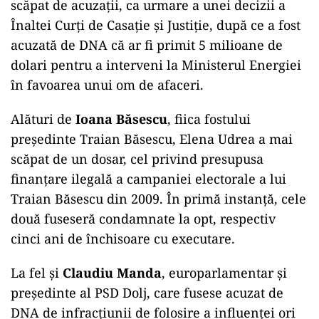
scăpat de acuzații, ca urmare a unei decizii a
Înaltei Curți de Casație și Justiție, după ce a fost
acuzată de DNA că ar fi primit 5 milioane de
dolari pentru a interveni la Ministerul Energiei
în favoarea unui om de afaceri.
Alături de
Ioana Băsescu
, fiica fostului
președinte Traian Băsescu, Elena Udrea a mai
scăpat de un dosar, cel privind presupusa
finanțare ilegală a campaniei electorale a lui
Traian Băsescu din 2009. În primă instanță, cele
două fuseseră condamnate la opt, respectiv
cinci ani de închisoare cu executare.
La fel și
Claudiu Manda
, europarlamentar și
președinte al PSD Dolj, care fusese acuzat de
DNA de infracţiunii de folosire a influenţei ori