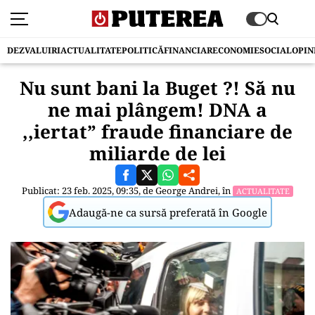
DEZVALUIRI
ACTUALITATE
POLITICĂ
FINANCIAR
ECONOMIE
SOCIAL
OPIN
Nu sunt bani la Buget ?! Să nu
ne mai plângem! DNA a
,,iertat” fraude financiare de
miliarde de lei
Publicat: 23 feb. 2025, 09:35, de
George Andrei
, în
ACTUALITATE
Adaugă-ne ca sursă preferată în Google