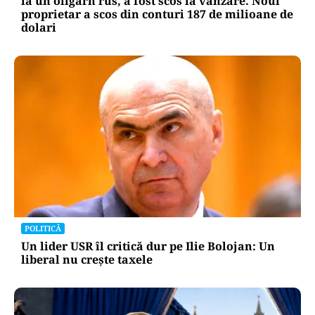
la un oligarh rus, a fost scos la vânzare. Noul
proprietar a scos din conturi 187 de milioane de
dolari
POLITICĂ
Un lider USR îl critică dur pe Ilie Bolojan: Un
liberal nu crește taxele