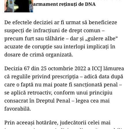
armament reținuți de DNA
De efectele deciziei ar fi urmat să beneficieze
suspecți de infracțiuni de drept comun –
precum furt sau tâlhărie – dar și „gulere albe”
acuzate de corupție sau interlopi implicați în
dosare de crimă organizată.
Decizia 67 din 25 octombrie 2022 a ICCJ lămurea
că regulile privind prescripția – adică data după
care o faptă nu mai poate fi sancționată penal –
se aplică retroactiv, conform unui principiu
consacrat în Dreptul Penal – legea cea mai
favorabilă.
Prin aceeași hotărâre, judecătorii celei mai