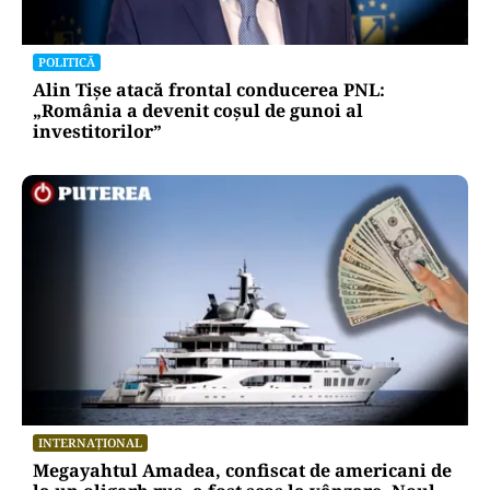
POLITICĂ
Alin Tișe atacă frontal conducerea PNL:
„România a devenit coșul de gunoi al
investitorilor”
INTERNAȚIONAL
Megayahtul Amadea, confiscat de americani de