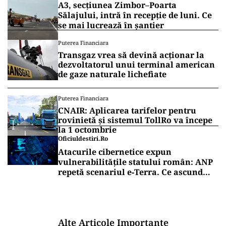
A3, secțiunea Zimbor–Poarta
Sălajului, intră în recepție de luni. Ce
se mai lucrează în șantier
Puterea Financiara
Transgaz vrea să devină acționar la
dezvoltatorul unui terminal american
de gaze naturale lichefiate
Puterea Financiara
CNAIR: Aplicarea tarifelor pentru
rovinietă și sistemul TollRo va începe
la 1 octombrie
Oficiuldestiri.ro
Atacurile cibernetice expun
vulnerabilitățile statului român: ANP
repetă scenariul e‑Terra. Ce ascund
comunicările oficiale și cine răspunde
pentru mentenanța IT a instituțiilor
publice
Alte Articole Importante