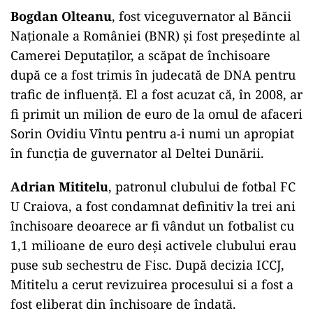
Bogdan Olteanu
, fost viceguvernator al Băncii
Naționale a României (BNR) și fost președinte al
Camerei Deputaților, a scăpat de închisoare
după ce a fost trimis în judecată de DNA pentru
trafic de influență. El a fost acuzat că, în 2008, ar
fi primit un milion de euro de la omul de afaceri
Sorin Ovidiu Vîntu pentru a-i numi un apropiat
în funcția de guvernator al Deltei Dunării.
Adrian Mititelu
, patronul clubului de fotbal FC
U Craiova, a fost condamnat definitiv la trei ani
închisoare deoarece ar fi vândut un fotbalist cu
1,1 milioane de euro deși activele clubului erau
puse sub sechestru de Fisc. După decizia ICCJ,
Mititelu a cerut revizuirea procesului si a fost a
fost eliberat din închisoare de îndată.