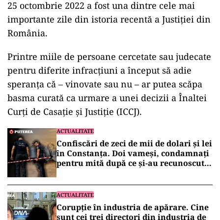
25 octombrie 2022 a fost una dintre cele mai
importante zile din istoria recentă a Justiției din
România.
Printre miile de persoane cercetate sau judecate
pentru diferite infracțiuni a început să adie
speranța că – vinovate sau nu – ar putea scăpa
basma curată ca urmare a unei decizii a Înaltei
Curți de Casație și Justiție (ICCJ).
ACTUALITATE
Confiscări de zeci de mii de dolari și lei
în Constanța. Doi vameși, condamnați
pentru mită după ce și-au recunoscut
faptele în fața DNA
ACTUALITATE
Corupție în industria de apărare. Cine
sunt cei trei directori din industria de