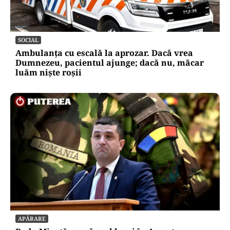
SOCIAL
Ambulanța cu escală la aprozar. Dacă vrea
Dumnezeu, pacientul ajunge; dacă nu, măcar
luăm niște roșii
APĂRARE