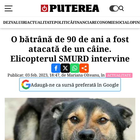
DEZVALUIRI
ACTUALITATE
POLITICĂ
FINANCIAR
ECONOMIE
SOCIAL
OPIN
O bătrână de 90 de ani a fost
atacată de un câine.
Elicopterul SMURD intervine
Publicat: 03 feb. 2023, 18:47, de
Mariana Olteanu
, în
ACTUALITATE
Adaugă-ne ca sursă preferată în Google