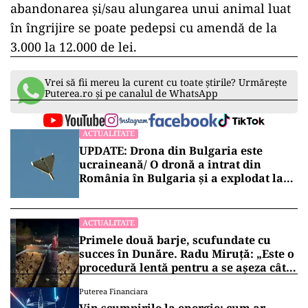
abandonarea și/sau alungarea unui animal luat
în îngrijire se poate pedepsi cu amendă de la
3.000 la 12.000 de lei.
Vrei să fii mereu la curent cu toate știrile? Urmărește
Puterea.ro și pe canalul de WhatsApp
ACTUALITATE
UPDATE: Drona din Bulgaria este
ucraineană/ O dronă a intrat din
România în Bulgaria şi a explodat la
100 de metri de graniţă
ACTUALITATE
Primele două barje, scufundate cu
succes în Dunăre. Radu Miruță: „Este o
procedură lentă pentru a se așeza cât
mai bine”
Puterea Financiara