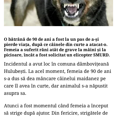
O bătrână de 90 de ani a fost la un pas de a-și
pierde viața, după ce câinele din curte a atacat-o.
Femeia a suferit răni atât de grave la mâini şi la
picioare, încât a fost solicitat un elicopter SMURD
.
Incidentul a avut loc în comuna dâmbovițeană
Hulubești. La acel moment, femeia de 90 de ani
s-a dus să dea mâncare câinelui maidanez pe
care îl avea în curte, dar animalul s-a năpustit
asupra sa.
Atunci a fost momentul când femeia a început
să strige după ajutor. Din fericire, strigătele de