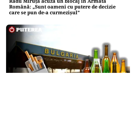
Radu Miruță acuză un blocaj în Armata
Română: „Sunt oameni cu putere de decizie
care se pun de-a curmezișul”
LIFESTYLE
Reguli noi la vamă: Câte țigări și cât alcool mai
poți aduce din Bulgaria cu sacoșa