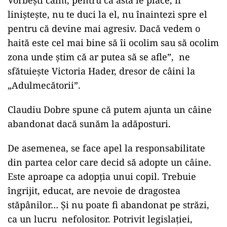
Vorbești calm, pentru că asta le place, îi
liniștește, nu te duci la el, nu înaintezi spre el
pentru că devine mai agresiv. Dacă vedem o
haită este cel mai bine să îi ocolim sau să ocolim
zona unde știm că ar putea să se afle”, ne
sfătuiește Victoria Hader, dresor de câini la
„Adulmecătorii”.
Claudiu Dobre spune că putem ajunta un câine
abandonat dacă sunăm la adăposturi.
De asemenea, se face apel la responsabilitate
din partea celor care decid să adopte un câine.
Este aproape ca adopția unui copil. Trebuie
îngrijit, educat, are nevoie de dragostea
stăpânilor… Și nu poate fi abandonat pe străzi,
ca un lucru nefolositor. Potrivit legislației,