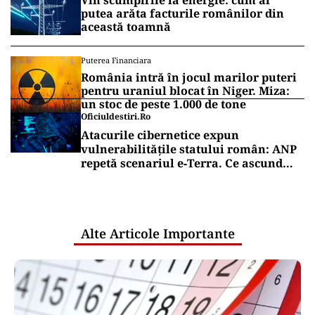
Vin scumpirile la energie: cum ar
putea arăta facturile românilor din
această toamnă
Puterea Financiara
România intră în jocul marilor puteri
pentru uraniul blocat în Niger. Miza:
un stoc de peste 1.000 de tone
Oficiuldestiri.ro
Atacurile cibernetice expun
vulnerabilitățile statului român: ANP
repetă scenariul e‑Terra. Ce ascund
comunicările oficiale și cine răspunde
pentru mentenanța IT a instituțiilor
publice
Alte Articole Importante