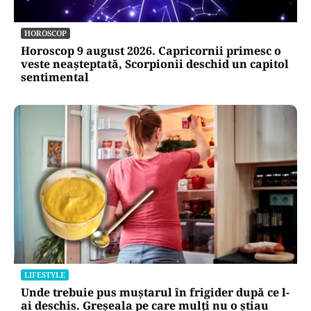
HOROSCOP
Horoscop 9 august 2026. Capricornii primesc o
veste neașteptată, Scorpionii deschid un capitol
sentimental
LIFESTYLE
Unde trebuie pus muștarul în frigider după ce l-
ai deschis. Greșeala pe care mulți nu o știau