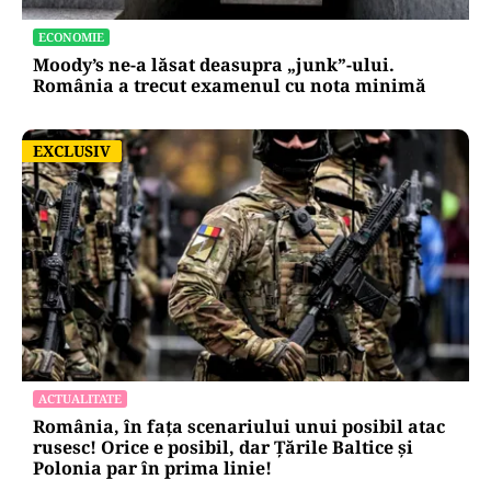
ECONOMIE
Moody’s ne-a lăsat deasupra „junk”-ului.
România a trecut examenul cu nota minimă
EXCLUSIV
EXCLUSIV
ACTUALITATE
România, în fața scenariului unui posibil atac
rusesc! Orice e posibil, dar Țările Baltice și
Polonia par în prima linie!