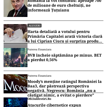
România la vot continuu: aproape 700
de milioane de euro cheltuiți, ne
informează Țuțuianu
ALEGERI
Harta detaliată a votului pentru
Primăria Capitalei arată victoria clară
a lui Ciprian Ciucu și surpriza produsă
de Anca Alexandrescu
Puterea Financiara
BVB încheie săptămâna pe minus. BET
a pierdut 0,56%
Puterea Financiara
Moody’s menține ratingul României la
Baa3, dar păstrează perspectiva
negativă. Negrescu: România „nu a
câștigat nimic, a evitat o pierdere”
Oficiuldestiri.ro
Atacurile cibernetice expun