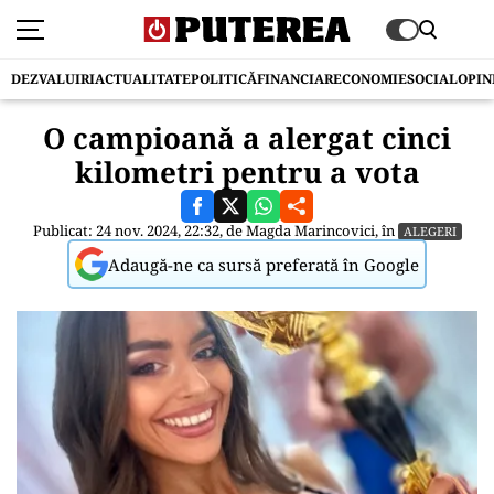
DEZVALUIRI
ACTUALITATE
POLITICĂ
FINANCIAR
ECONOMIE
SOCIAL
OPIN
O campioană a alergat cinci
kilometri pentru a vota
Publicat: 24 nov. 2024, 22:32, de
Magda Marincovici
, în
ALEGERI
Adaugă-ne ca sursă preferată în Google