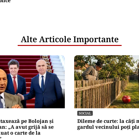
blice
Alte Articole Importante
SOCIAL
 taxează pe Bolojan și
Dileme de curte: la câți 
n: „A avut grijă să se
gardul vecinului poți p
uat o carte de la
”