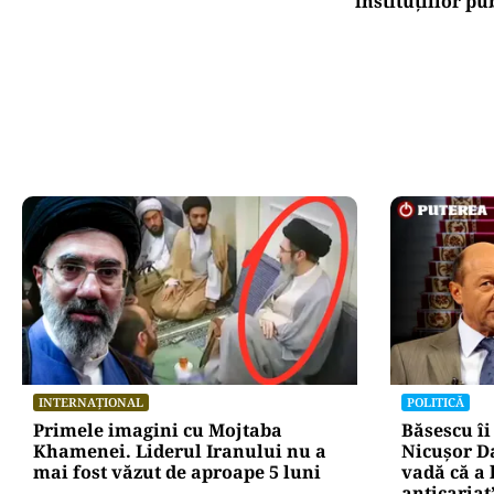
instituțiilor pu
INTERNAȚIONAL
POLITICĂ
Primele imagini cu Mojtaba
Băsescu îi
Khamenei. Liderul Iranului nu a
Nicușor Da
mai fost văzut de aproape 5 luni
vadă că a l
anticariat