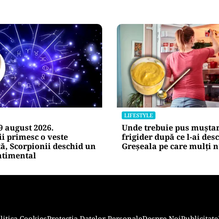
LIFESTYLE
 august 2026.
Unde trebuie pus muștar
i primesc o veste
frigider după ce l-ai desc
ă, Scorpionii deschid un
Greșeala pe care mulți n
ntimental
litica Cookies
Protecția Datelor Personale
Despre Noi
Publicitate