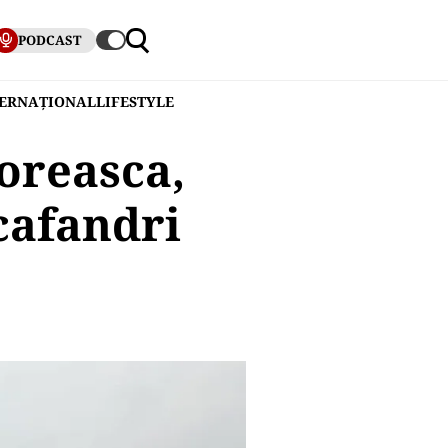
PODCAST
TERNAȚIONAL
LIFESTYLE
loreasca,
cafandri