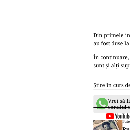
Din primele inf
au fost duse la
În continuare,
sunt și alți sup
Știre în curs d
Vrei să f
canalul
Pute
Ru