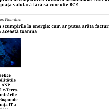
 piața valutară fără să consulte BCE
rea Financiara
n scumpirile la energie: cum ar putea arăta factur
n această toamnă
netice
litățile
: ANP
l e‑Terra.
nicările
e răspunde
nța IT a