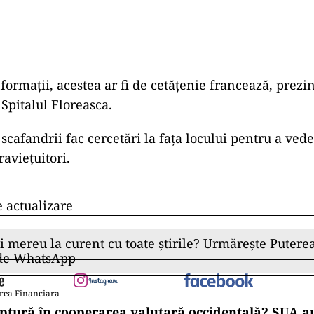
ormații, acestea ar fi de cetățenie francează, prezin
 Spitalul Floreasca.
 scafandrii fac cercetări la fața locului pentru a ve
raviețuitori.
e actualizare
ii mereu la curent cu toate știrile? Urmărește Puterea
 de WhatsApp
rea Financiara
ptură în cooperarea valutară occidentală? SUA au