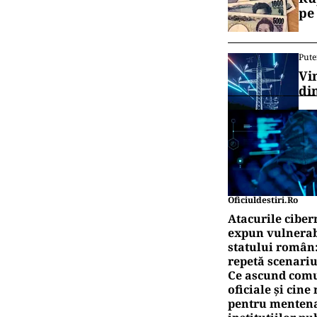
pe
Pute
Vi
di
Oficiuldestiri.ro
Atacurile ciber
expun vulnerabi
statului român
repetă scenariu
Ce ascund comu
oficiale și cin
pentru mentena