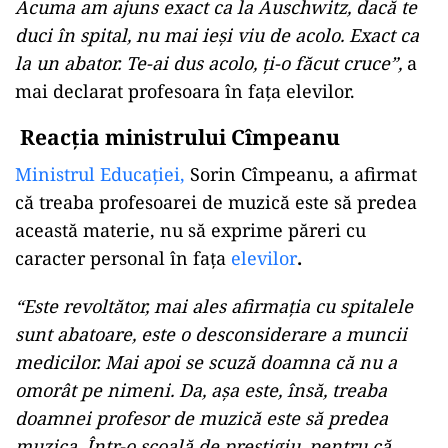
Acuma am ajuns exact ca la Auschwitz, dacă te
duci în spital, nu mai ieşi viu de acolo. Exact ca
la un abator. Te-ai dus acolo, ţi-o făcut cruce”,
a
mai declarat profesoara în faţa elevilor.
Reacția ministrului Cîmpeanu
Ministrul Educaţiei,
Sorin Cîmpeanu, a afirmat
că treaba profesoarei de muzică este să predea
această materie, nu să exprime păreri cu
caracter personal în faţa
elevilor
.
“Este revoltător, mai ales afirmaţia cu spitalele
sunt abatoare, este o desconsiderare a muncii
medicilor. Mai apoi se scuză doamna că nu a
omorât pe nimeni. Da, aşa este, însă, treaba
doamnei profesor de muzică este să predea
muzica. Într-o şcoală de prestigiu, pentru că