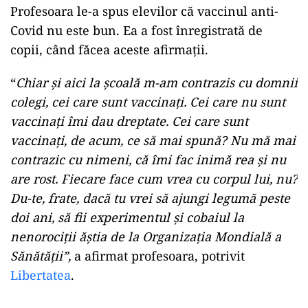
Profesoara le-a spus elevilor că vaccinul anti-
Covid nu este bun. Ea a fost înregistrată de
copii, când făcea aceste afirmaţii.
“
Chiar şi aici la şcoală m-am contrazis cu domnii
colegi, cei care sunt vaccinaţi. Cei care nu sunt
vaccinaţi îmi dau dreptate. Cei care sunt
vaccinaţi, de acum, ce să mai spună? Nu mă mai
contrazic cu nimeni, că îmi fac inimă rea şi nu
are rost. Fiecare face cum vrea cu corpul lui, nu?
Du-te, frate, dacă tu vrei să ajungi legumă peste
doi ani, să fii experimentul şi cobaiul la
nenorociţii ăştia de la Organizaţia Mondială a
Sănătăţii”,
a afirmat profesoara, potrivit
Libertatea
.