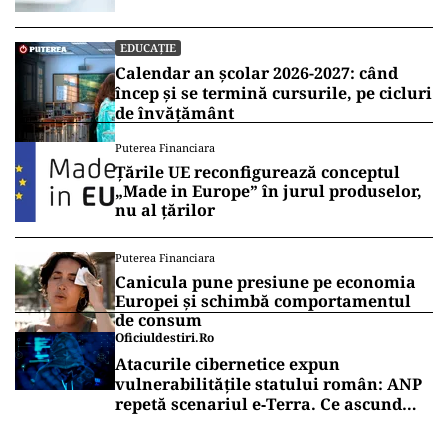
EDUCAȚIE
Calendar an școlar 2026-2027: când
încep și se termină cursurile, pe cicluri
de învățământ
Puterea Financiara
Țările UE reconfigurează conceptul
„Made in Europe” în jurul produselor,
nu al țărilor
Puterea Financiara
Canicula pune presiune pe economia
Europei și schimbă comportamentul
de consum
Oficiuldestiri.ro
Atacurile cibernetice expun
vulnerabilitățile statului român: ANP
repetă scenariul e‑Terra. Ce ascund
comunicările oficiale și cine răspunde
pentru mentenanța IT a instituțiilor