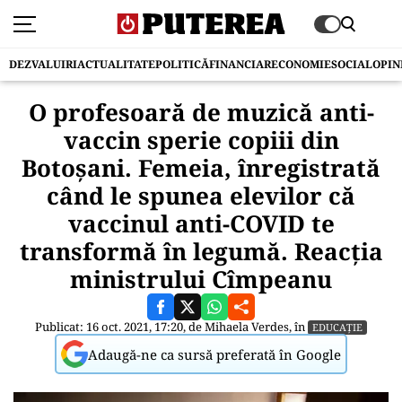
DEZVALUIRI
ACTUALITATE
POLITICĂ
FINANCIAR
ECONOMIE
SOCIAL
OPIN
O profesoară de muzică anti-
vaccin sperie copiii din
Botoşani. Femeia, înregistrată
când le spunea elevilor că
vaccinul anti-COVID te
transformă în legumă. Reacția
ministrului Cîmpeanu
Publicat: 16 oct. 2021, 17:20, de
Mihaela Verdes
, în
EDUCAȚIE
Adaugă-ne ca sursă preferată în Google