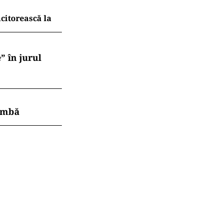
ncitorească la
” în jurul
himbă