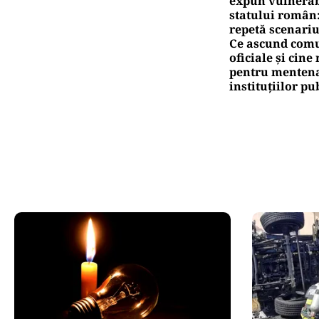
expun vulnerabi
statului român
repetă scenariu
Ce ascund comu
oficiale și cin
pentru mentena
instituțiilor pu