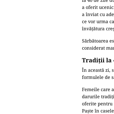
la 40 de zile d
a oferit ucenic
a înviat cu ade
ce vor urma ca
învățătura cre
Sărbătoarea es
considerat mart
Tradiții
la
În această zi, s
formulele de sa
Femeile care a
darurile tradi
oferite pentru 
Paște în casele