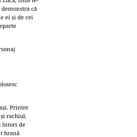
 Luca, Iisus le-
le demonstra că
e ei și de cei
departe
rsonaj
folosesc
și. Printre
și rachiul,
u întors de
nt hrană