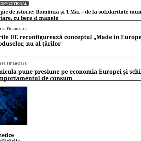
CONVENTIONAL
pic de istorie: România și 1 Mai – de la solidaritate mu
tare, cu bere și manele
rea Financiara
rile UE reconfigurează conceptul „Made in Europe
oduselor, nu al țărilor
rea Financiara
nicula pune presiune pe economia Europei și sc
mportamentul de consum
netice