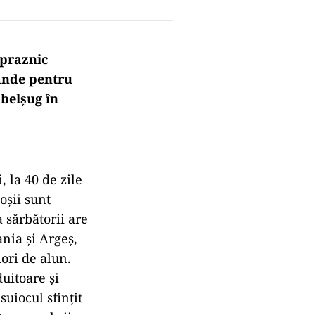
 praznic
rande pentru
 belșug în
 la 40 de zile
oșii sunt
 sărbătorii are
ania și Argeș,
ori de alun.
uitoare și
uiocul sfințit