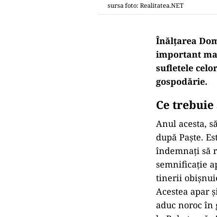
sursa foto: Realitatea.NET
Înălțarea Dom
important mar
sufletele celo
gospodărie.
Ce trebuie
Anul acesta, s
după Paște. Est
îndemnați să r
semnificație ap
tinerii obișnu
Acestea apar ș
aduc noroc în 