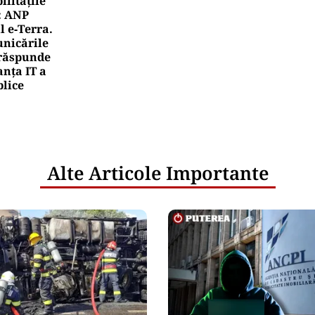
litățile
: ANP
l e‑Terra.
nicările
e răspunde
nța IT a
blice
Alte Articole Importante