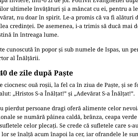
upă Înviere, într-o zi de joi. Potrivit Evangheliei după
ilor ultimele învățături și a mâncat cu ei, pentru a 
vărat, nu doar în spirit. Le-a promis că va fi alături d
lea credinței. De asemenea, i-a trimis să ducă mai 
ștină în întreaga lume.
te cunoscută în popor și sub numele de Ispas, un pe
or al Înălțării.
40 de zile
după
Paște
e ciocnesc ouă roșii, la fel ca în ziua de Paște, și se 
lut: „Hristos S-a Înălțat!” și „Adevărat S-a Înălțat!”.
u pierdut persoane dragi oferă alimente celor nevoia
ționale se numără pâinea caldă, brânza, ceapa verde 
sufletele celor plecați. Se crede că sufletele care s-a
 lor se înalță acum înapoi la cer, iar ofrandele le su