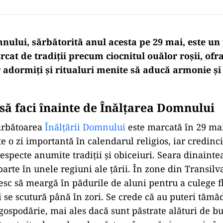
nului, sărbătorită anul acesta pe 29 mai, este un
cat de tradiții precum ciocnitul ouălor roșii, of
r adormiți și ritualuri menite să aducă armonie și
să
faci înainte de Înălțarea Domnului
ărbătoarea
Înălțării Domnului
este marcată în 29 mai,
e o zi importantă în calendarul religios, iar credinci
especte anumite tradiții și obiceiuri. Seara dinaintea
arte în unele regiuni ale țării. În zone din Transilv
iesc să meargă în pădurile de aluni pentru a culege fl
i se scutură până în zori. Se crede că au puteri tămăd
gospodărie, mai ales dacă sunt păstrate alături de bus