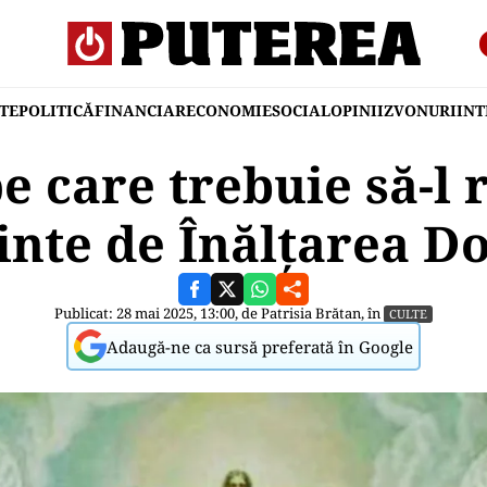
TE
POLITICĂ
FINANCIAR
ECONOMIE
SOCIAL
OPINII
ZVONURI
IN
e care trebuie să-l 
ainte de Înălțarea 
Publicat: 28 mai 2025, 13:00, de
Patrisia Brătan
, în
CULTE
Adaugă-ne ca sursă preferată în Google