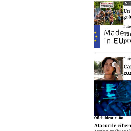
NE
Un 
gră
Pute
Ță
pr
Pute
Ca
co
Oficiuldestiri.ro
Atacurile ciber