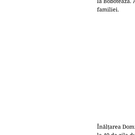
la Bobotează. 
familiei.
Înălțarea Domn