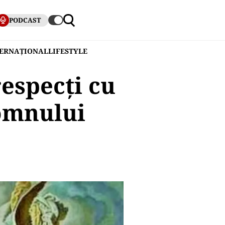
PODCAST
TERNAȚIONAL
LIFESTYLE
respecți cu
Domnului