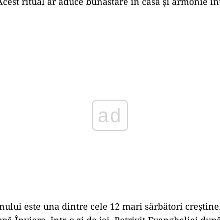
Acest ritual ar aduce bunăstare în casă și armonie î
Play
ului este una dintre cele 12 mari sărbători creștine