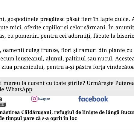
i, gospodinele pregătesc păsat fiert în lapte dulce. 
te mici, oferite copiilor și celor sărmani. În anumit
as, cu pomeniri pentru cei adormiți, făcute la biseric
, oamenii culeg frunze, flori și ramuri din plante cu
recum leușteanul, alunul, paltinul sau nucul. Aceste
 ziua praznicului, pentru a-și păstra forța vindecăto
ii mereu la curent cu toate știrile? Urmărește Puterea
 de WhatsApp
TE
ăstirea Căldărușani, refugiul de liniște de lângă Bucur
e timpul pare că s-a oprit în loc