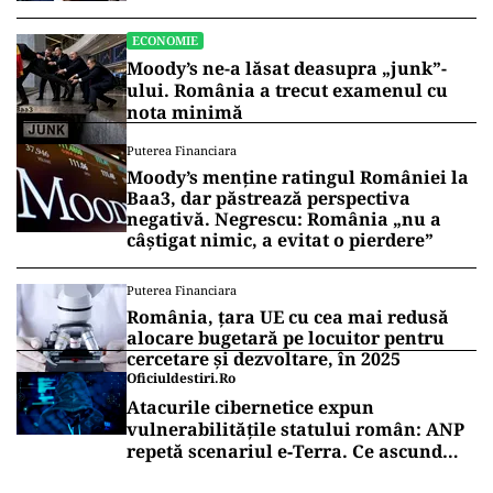
ECONOMIE
Moody’s ne-a lăsat deasupra „junk”-
ului. România a trecut examenul cu
nota minimă
Puterea Financiara
Moody’s menține ratingul României la
Baa3, dar păstrează perspectiva
negativă. Negrescu: România „nu a
câștigat nimic, a evitat o pierdere”
Puterea Financiara
România, țara UE cu cea mai redusă
alocare bugetară pe locuitor pentru
cercetare și dezvoltare, în 2025
Oficiuldestiri.ro
Atacurile cibernetice expun
vulnerabilitățile statului român: ANP
repetă scenariul e‑Terra. Ce ascund
comunicările oficiale și cine răspunde