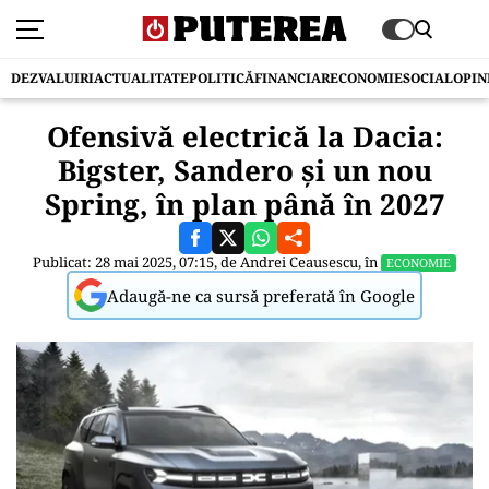
DEZVALUIRI
ACTUALITATE
POLITICĂ
FINANCIAR
ECONOMIE
SOCIAL
OPIN
Ofensivă electrică la Dacia:
Bigster, Sandero și un nou
Spring, în plan până în 2027
Publicat: 28 mai 2025, 07:15, de
Andrei Ceausescu
, în
ECONOMIE
Adaugă-ne ca sursă preferată în Google