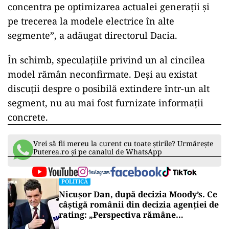
concentra pe optimizarea actualei generații și
pe trecerea la modele electrice în alte
segmente”, a adăugat directorul Dacia.
În schimb, speculațiile privind un al cincilea
model rămân neconfirmate. Deși au existat
discuții despre o posibilă extindere într-un alt
segment, nu au mai fost furnizate informații
concrete.
Vrei să fii mereu la curent cu toate știrile? Urmărește
Puterea.ro și pe canalul de WhatsApp
POLITICĂ
Nicușor Dan, după decizia Moody’s. Ce
câștigă românii din decizia agenției de
rating: „Perspectiva rămâne
rezervată”