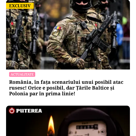
EXCLUSIV
EXCLUSIV
ACTUALITATE
România, în fața scenariului unui posibil atac
rusesc! Orice e posibil, dar Țările Baltice și
Polonia par în prima linie!