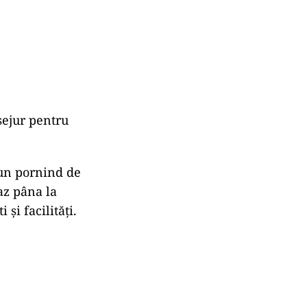
sejur pentru
iun pornind de
caz pâna la
 și facilități.