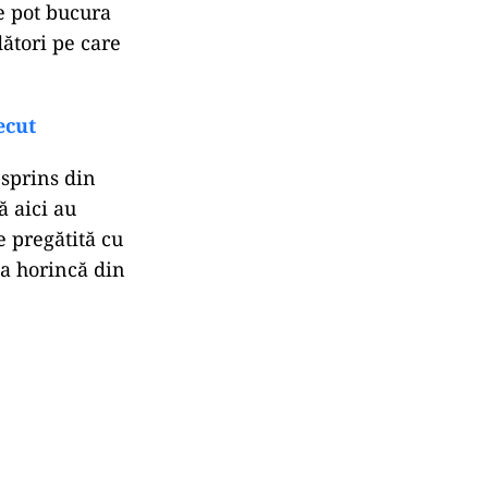
e pot bucura
dători pe care
ecut
sprins din
ă aici au
e pregătită cu
ta horincă din