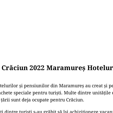
 Crăciun 2022 Maramureș Hoteluri
otelurilor și pensiunilor din Maramureș au creat și p
chete speciale pentru turiști. Multe dintre unitățile
 țării sunt deja ocupate pentru Crăciun.
i dintre turiști s-au grăbit să își achiziționeze vacan