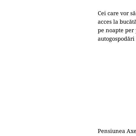
Cei care vor s
acces la bucătă
pe noapte per p
autogospodări 
Pensiunea Axen