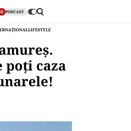
PODCAST
TERNAȚIONAL
LIFESTYLE
ramureș.
e poți caza
unarele!