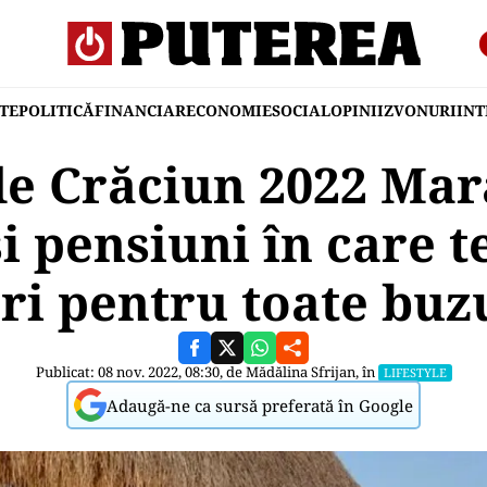
TE
POLITICĂ
FINANCIAR
ECONOMIE
SOCIAL
OPINII
ZVONURI
IN
de Crăciun 2022 Ma
i pensiuni în care t
uri pentru toate buz
Publicat: 08 nov. 2022, 08:30, de
Mădălina Sfrijan
, în
LIFESTYLE
Adaugă-ne ca sursă preferată în Google