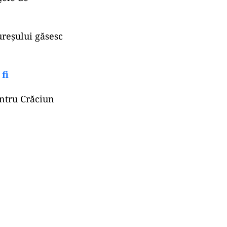
ureșului găsesc
fi
ntru Crăciun