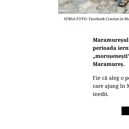
SURSA FOTO: Facebook Craciun in 
Maramureșul es
perioada ierni
„moroșenești”
Maramureș.
Fie că aleg o 
care ajung în 
inedit.