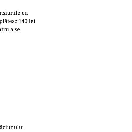
nsiunile cu
plătesc 140 lei
ntru a se
răciunului