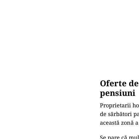
Oferte de
pensiuni
Proprietarii h
de sărbători pa
această zonă a
Se pare că mulț