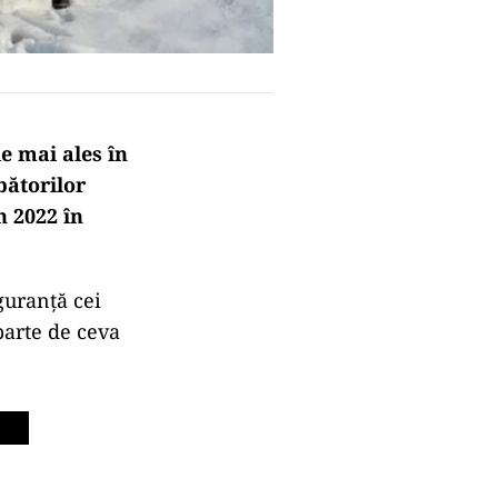
e mai ales în
bătorilor
n 2022 în
guranță cei
parte de ceva