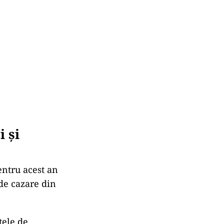
 și
entru acest an
 de cazare din
țele de