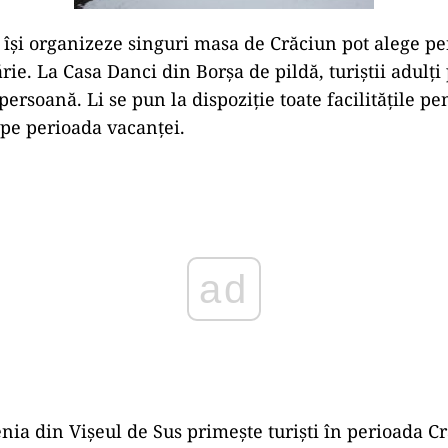
ă își organizeze singuri masa de Crăciun pot alege pe
rie. La Casa Danci din Borșa de pildă, turiștii adulți 
ersoană. Li se pun la dispoziție toate facilitățile pe
pe perioada vacanței.
ad
ia din Vișeul de Sus primește turiști în perioada C