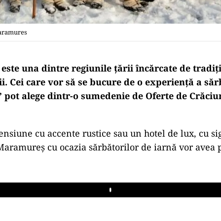
Maramures
te una dintre regiunile țării încărcate de tradiți
i. Cei care vor să se bucure de o experiență a săr
 pot alege dintr-o sumedenie de Oferte de Crăciu
pensiune cu accente rustice sau un hotel de lux, cu si
Maramureș cu ocazia sărbătorilor de iarnă vor avea 
Play