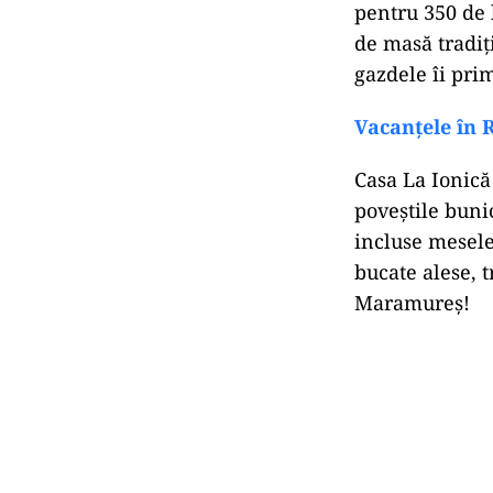
pentru 350 de 
de masă tradiți
gazdele îi pri
Vacanțele în 
Casa La Ionică
poveștile bunic
incluse mesele 
bucate alese, 
Maramureș!