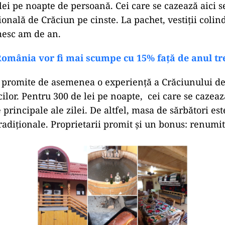
lei pe noapte de persoană. Cei care se cazează aici s
onală de Crăciun pe cinste. La pachet, vestiții colin
mesc am de an.
România vor fi mai scumpe cu 15% față de anul tr
 promite de asemenea o experiență a Crăciunului de
ilor. Pentru 300 de lei pe noapte,
cei care se cazeaz
principale ale zilei. De altfel, masa de sărbători est
tradiționale. Proprietarii promit și un bonus: renumi