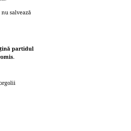
, nu salvează
 țină partidul
romis
.
orgolii