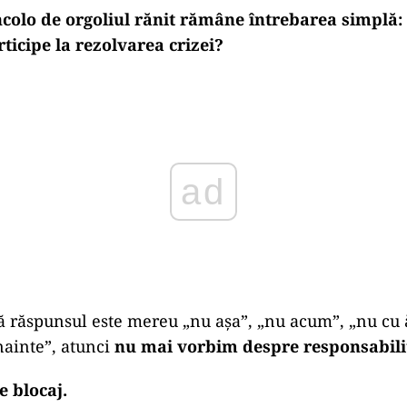
ncolo de orgoliul rănit rămâne întrebarea simplă:
ticipe la rezolvarea crizei?
ad
ă răspunsul este mereu „nu așa”, „nu acum”, „nu cu ă
nainte”, atunci
nu mai vorbim despre responsabili
 blocaj.