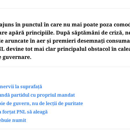
a ajuns în punctul în care nu mai poate poza comod
are apără principiile. După săptămâni de criză, n
le aruncate în aer și premieri desemnați consumaț
NL devine tot mai clar principalul obstacol în cal
 guvernare.
 nervii la suprafață
undă partidul cu propriul mandat
ie de guvern, nu de lecții de puritate
 forțat PNL să aleagă
rebuie numit