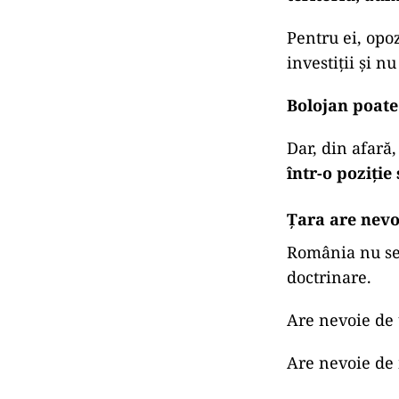
Pentru ei, opo
investiții și n
Bolojan poate
Dar, din afară
într-o poziți
Țara are nevoi
România nu se 
doctrinare.
Are nevoie de 
Are nevoie de 