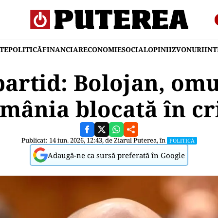
TE
POLITICĂ
FINANCIAR
ECONOMIE
SOCIAL
OPINII
ZVONURI
IN
partid: Bolojan, omu
mânia blocată în cr
Publicat: 14 iun. 2026, 12:43, de
Ziarul Puterea
, în
POLITICĂ
Adaugă-ne ca sursă preferată în Google