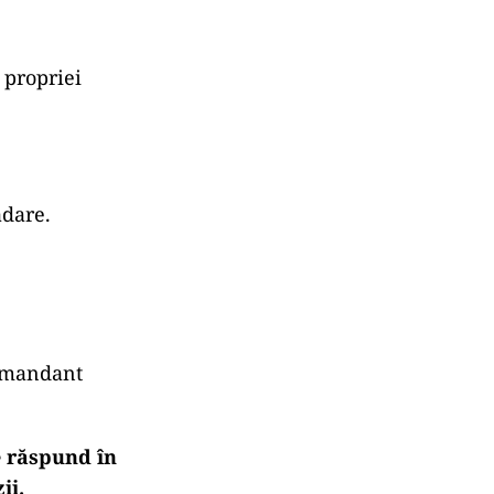
 propriei
ădare.
comandant
e răspund în
ii.