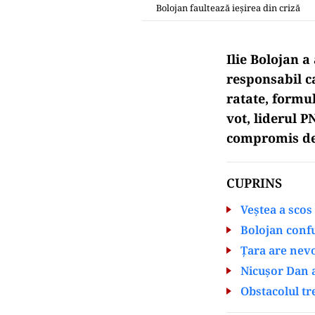
Bolojan faultează ieșirea din criză
Ilie Bolojan 
responsabil c
ratate, formu
vot, liderul P
compromis de
CUPRINS
Veștea a scos
Bolojan conf
Țara are nevo
Nicușor Dan a
Obstacolul t