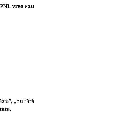
 PNL vrea sau
sta”, „nu fără
tate
.