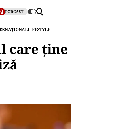
PODCAST
TERNAȚIONAL
LIFESTYLE
l care ține
iză