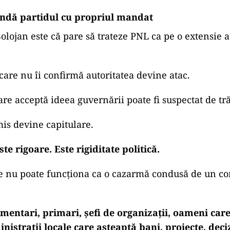
ndă partidul cu propriul mandat
olojan este că pare să trateze PNL ca pe o extensie a
care nu îi confirmă autoritatea devine atac.
are acceptă ideea guvernării poate fi suspectat de tr
is devine capitulare.
te rigoare. Este rigiditate politică.
e nu poate funcționa ca o cazarmă condusă de un 
mentari, primari, șefi de organizații, oameni car
inistrații locale care așteaptă bani, proiecte, deciz