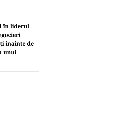
 în liderul
egocieri
i înainte de
ea unui