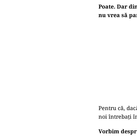
Poate. Dar di
nu vrea să par
Pentru că, dac
noi întrebați î
Vorbim despre