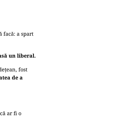
 facă: a spart
să un liberal.
dețean, fost
atea de a
că ar fi o