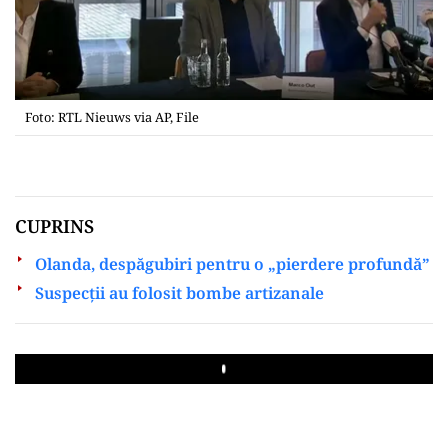
Foto: RTL Nieuws via AP, File
CUPRINS
Olanda, despăgubiri pentru o „pierdere profundă”
Suspecții au folosit bombe artizanale
Play