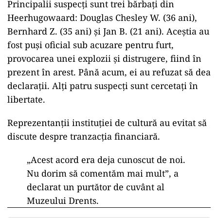
Principalii suspec
ți sunt trei bărbați din
Heerhugowaard: Douglas Chesley W. (36 ani),
Bernhard Z. (35 ani) și Jan B. (21 ani). Aceștia au
fost puși oficial sub acuzare pentru furt,
provocarea unei explozii și distrugere, fiind
în
prezent în arest. Pân
ă acum, ei au refuzat să dea
declarații. Alți patru suspecți sunt cercetați
în
libertate.
Reprezentan
ții instituției de cultură au evitat să
discute despre tranzacția financiară.
„Acest acord era deja cunoscut de noi.
Nu dorim s
ă comentăm mai mult”, a
declarat un purtător de cuv
ânt al
Muzeului Drents.