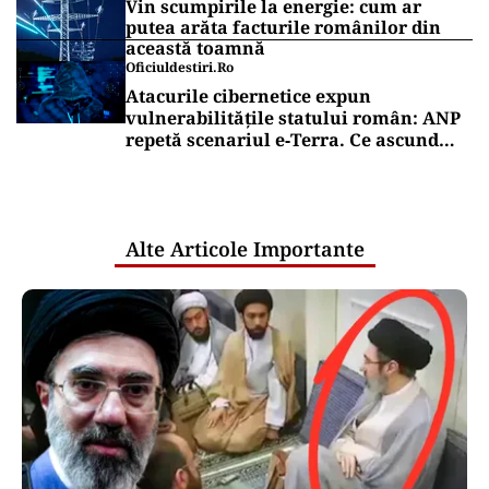
Vin scumpirile la energie: cum ar
putea arăta facturile românilor din
această toamnă
Oficiuldestiri.ro
Atacurile cibernetice expun
vulnerabilitățile statului român: ANP
repetă scenariul e‑Terra. Ce ascund
comunicările oficiale și cine răspunde
pentru mentenanța IT a instituțiilor
publice
Alte Articole Importante