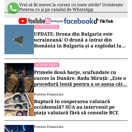
Vrei să fii mereu la curent cu toate știrile? Urmărește
Puterea.ro și pe canalul de WhatsApp
ACTUALITATE
UPDATE: Drona din Bulgaria este
ucraineană/ O dronă a intrat din
România în Bulgaria şi a explodat la
100 de metri de graniţă
ACTUALITATE
Primele două barje, scufundate cu
succes în Dunăre. Radu Miruță: „Este o
procedură lentă pentru a se așeza cât
mai bine”
Puterea Financiara
Ruptură în cooperarea valutară
occidentală? SUA au intervenit pe
piața valutară fără să consulte BCE
Puterea Financiara