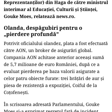
Reprezentanților) din Haga de către ministrul
interimar al Educaţiei, Culturii şi Ştiinţei,
Gouke Moes, relatează news.ro.
Olanda, despăgubiri pentru o
„pierdere profund
ă”
Potrivit oficialului olandez, plata a fost efectuată
către AON, un broker de asigurări global.
Compania AON achitase anterior aceeaşi sumă
de 5,7 milioane de euro Rom
âniei, dup
ă ce a
evaluat pierderea pe baza valorii asigurate a
celor patru obiecte furate: trei brățări de aur și
piesa de rezistență a expoziției, Coiful de la
Coțofenești.
În scrisoarea adresat
ă Parlamentului, Gouke
Moes și-a exprimat regretul față de incident,