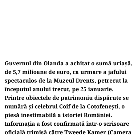
Guvernul din Olanda a achitat o sumă uriașă,
de 5,7 milioane de euro, ca urmare a jafului
spectaculos de la Muzeul Drents, petrecut la
începutul anului trecut, pe 25 ianuarie.
Printre obiectele de patrimoniu disp
ărute se
numără și celebrul Coif de la Coțofenești, o
piesă inestimabilă a istoriei Rom
âniei.
Informa
ția a fost confirmată
într-o scrisoare
oficial
ă trimisă către Tweede Kamer (Camera