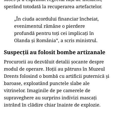
sper
ând totodat
ă la recuperarea artefactelor.
„
În ciuda acordului financiar încheiat,
evenimentul r
ăm
âne o pierdere
profund
ă pentru toţi cei implicaţi
în
Olanda
şi Rom
ânia”, a scris ministrul.
Suspec
ții au folosit bombe artizanale
Procurorii au dezvăluit detalii șocante despre
modul de operare. Hoții au pătruns
în Muzeul
Drents folosind o bomb
ă cu artificii puternică și
baroase, exploat
ând punctele slabe ale
vitrinelor. Imaginile de pe camerele de
supraveghere au surprins indivizi masca
ți
intr
ând în cl
ădire chiar
înainte de explozie.