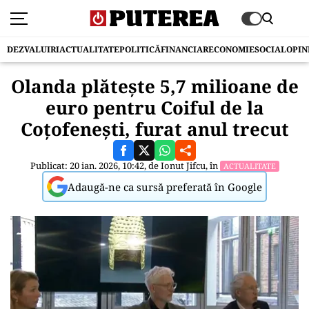
DEZVALUIRI
ACTUALITATE
POLITICĂ
FINANCIAR
ECONOMIE
SOCIAL
OPIN
Olanda plătește 5,7 milioane de
euro pentru Coiful de la
Coțofenești, furat anul trecut
Publicat: 20 ian. 2026, 10:42, de
Ionut Jifcu
, în
ACTUALITATE
Adaugă-ne ca sursă preferată în Google