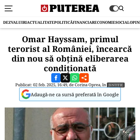
DEZVALUIRI
ACTUALITATE
POLITICĂ
FINANCIAR
ECONOMIE
SOCIAL
OPIN
Omar Hayssam, primul
terorist al României, încearcă
din nou să obțină eliberarea
condiționată
Publicat: 02 feb. 2025, 16:49, de
Corina Oprea
, în
JUSTITIE
Adaugă-ne ca sursă preferată în Google