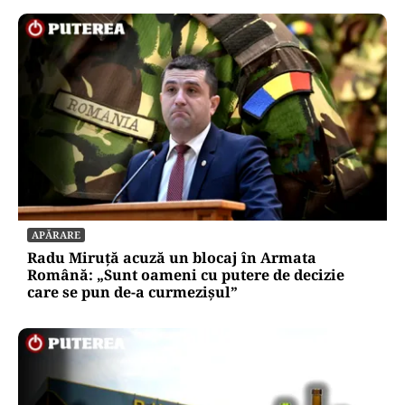
APĂRARE
Radu Miruță acuză un blocaj în Armata
Română: „Sunt oameni cu putere de decizie
care se pun de-a curmezișul”