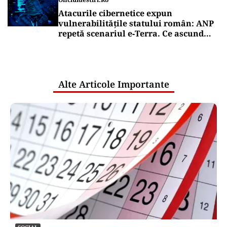
Atacurile cibernetice expun
vulnerabilitățile statului român: ANP
repetă scenariul e‑Terra. Ce ascund
comunicările oficiale și cine răspunde
pentru mentenanța IT a instituțiilor
publice
Alte Articole Importante