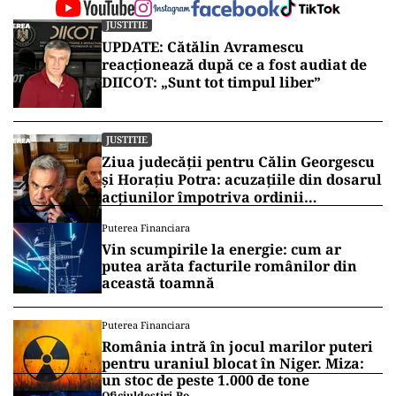
JUSTITIE
UPDATE: Cătălin Avramescu
reacționează după ce a fost audiat de
DIICOT: „Sunt tot timpul liber”
JUSTITIE
Ziua judecății pentru Călin Georgescu
și Horațiu Potra: acuzațiile din dosarul
acțiunilor împotriva ordinii
constituționale, pe masa judecătorilor
Puterea Financiara
de la Înalta Curte
Vin scumpirile la energie: cum ar
putea arăta facturile românilor din
această toamnă
Puterea Financiara
România intră în jocul marilor puteri
pentru uraniul blocat în Niger. Miza:
un stoc de peste 1.000 de tone
Oficiuldestiri.ro