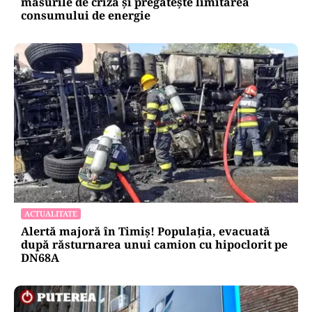
măsurile de criză și pregătește limitarea
consumului de energie
ACTUALITATE
Alertă majoră în Timiș! Populația, evacuată
după răsturnarea unui camion cu hipoclorit pe
DN68A