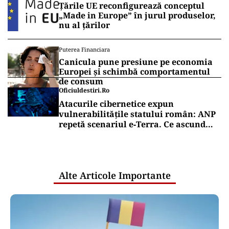
Țările UE reconfigurează conceptul
„Made in Europe” în jurul produselor,
nu al țărilor
Puterea Financiara
Canicula pune presiune pe economia
Europei și schimbă comportamentul
de consum
Oficiuldestiri.ro
Atacurile cibernetice expun
vulnerabilitățile statului român: ANP
repetă scenariul e‑Terra. Ce ascund
comunicările oficiale și cine răspunde
pentru mentenanța IT a instituțiilor
publice
Alte Articole Importante