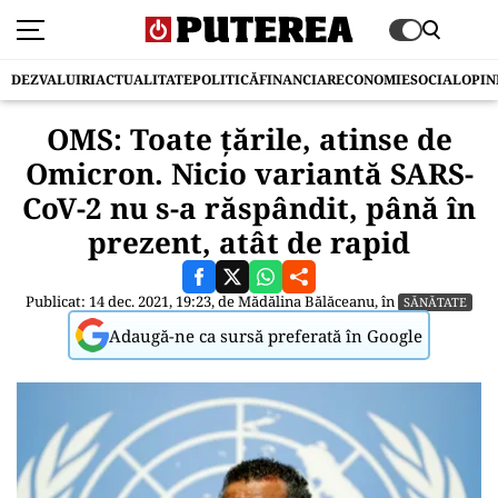
DEZVALUIRI
ACTUALITATE
POLITICĂ
FINANCIAR
ECONOMIE
SOCIAL
OPIN
OMS: Toate ţările, atinse de
Omicron. Nicio variantă SARS-
CoV-2 nu s-a răspândit, până în
prezent, atât de rapid
Publicat: 14 dec. 2021, 19:23, de
Mădălina Bălăceanu
, în
SĂNĂTATE
Adaugă-ne ca sursă preferată în Google