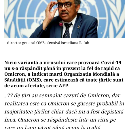
director general OMS ofensivă israeliana Rafah
Nicio variantă a virusului care provoacă Covid-19
nu s-a răspândit până în prezent la fel de rapid ca
Omicron, a indicat marţi Organizaţia Mondială a
Sănătăţii (OMS), care estimează că toate ţările sunt
de acum afectate, scrie AFP.
„77 de ţări au semnalat cazuri de Omicron, dar
realitatea este că Omicron se găseşte probabil în
majoritatea ţărilor chiar dacă nu a fost depistată
încă. Omicron se răspândeşte într-un ritm pe
care nu l-am văzut până acum la o altă