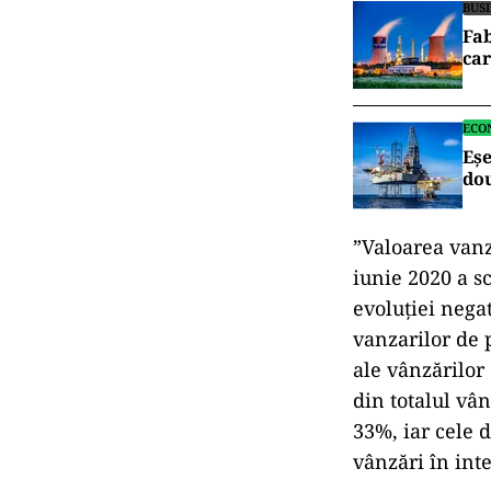
BUS
Fab
ca
ECO
Eșe
do
”Valoarea vanz
iunie 2020 a s
evoluţiei nega
vanzarilor de 
ale vânzărilor
din totalul vâ
33%, iar cele 
vânzări în inte