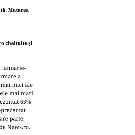
ută. Mutarea
 cheltuite și
a ianuarie-
urmare a
 mai mici ale
mele mai mari
rezentat 65%
eprezentat
are parte,
t de News.ro.