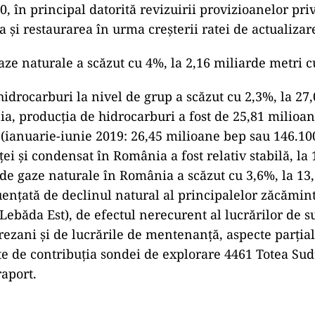
0, în principal datorită revizuirii provizioanelor priv
 şi restaurarea în urma creşterii ratei de actualizar
aze naturale a scăzut cu 4%, la 2,16 miliarde metri c
hidrocarburi la nivel de grup a scăzut cu 2,3%, la 27
a, producţia de hidrocarburi a fost de 25,81 milioa
 (ianuarie-iunie 2019: 26,45 milioane bep sau 146.100
ţei şi condensat în România a fost relativ stabilă, la
 de gaze naturale în România a scăzut cu 3,6%, la 13
luenţată de declinul natural al principalelor zăcămin
Lebăda Est), de efectul nerecurent al lucrărilor de s
ezani şi de lucrările de mentenanţă, aspecte parţial
e de contribuţia sondei de explorare 4461 Totea Sud
raport.