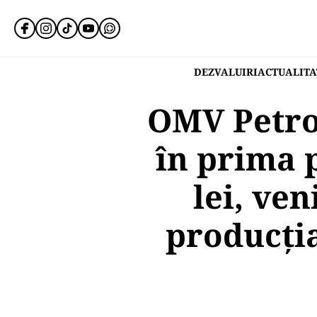
DEZVALUIRI
ACTUALITA
OMV Petrom
în prima p
lei, ven
producţia