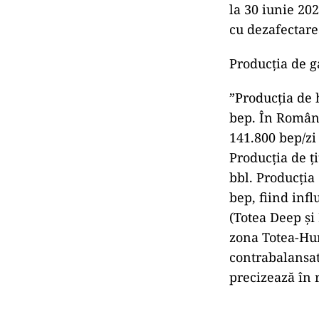
la 30 iunie 202
cu dezafectarea
Producţia de g
”Producţia de 
bep. În Români
141.800 bep/zi
Producţia de ţi
bbl. Producţia
bep, fiind inf
(Totea Deep şi 
zona Totea-Hur
contrabalansat
precizează în 