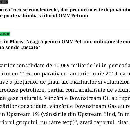
INESS
rica încă se construiește, dar producția este deja vând
re poate schimba viitorul OMV Petrom
NOMIE
c în Marea Neagră pentru OMV Petrom: milioane de euro
uă sonde „uscate”
arilor consolidate de 10,069 miliarde lei în perioad
căzut cu 11% comparativ cu ianuarie-iunie 2019, ca 
tive a preţurilor de piaţă ale mărfurilor şi volumelor
produse petroliere, partial contrabalansate de volu
 de gaze naturale. Vânzările Downstream Oil au rep
nzărilor consolidate, vânzările Downstream Gas au r
din Upstream 1% (vânzările din Upstream fiind, în m
riorul grupului, nu către terţi)”, arată raportul, cita