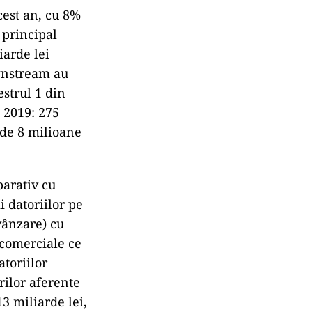
cest an, cu 8%
 principal
iarde lei
ownstream au
estrul 1 din
 2019: 275
e de 8 milioane
parativ cu
 datoriilor pe
vânzare) cu
 comerciale ce
atoriilor
rilor aferente
13 miliarde lei,