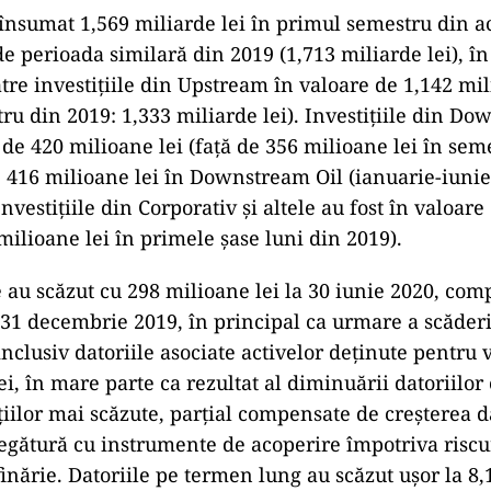
u însumat 1,569 miliarde lei în primul semestru din a
de perioada similară din 2019 (1,713 miliarde lei), în
tre investiţiile din Upstream în valoare de 1,142 mil
ru din 2019: 1,333 miliarde lei). Investiţiile din D
 de 420 milioane lei (faţă de 356 milioane lei în sem
e 416 milioane lei în Downstream Oil (ianuarie-iunie
Investiţiile din Corporativ şi altele au fost în valoar
 milioane lei în primele şase luni din 2019).
e au scăzut cu 298 milioane lei la 30 iunie 2020, com
 31 decembrie 2019, în principal ca urmare a scăderii
inclusiv datoriile asociate activelor deţinute pentru 
ei, în mare parte ca rezultat al diminuării datoriilor
ţiilor mai scăzute, parţial compensate de creşterea d
legătură cu instrumente de acoperire împotriva riscu
inărie. Datoriile pe termen lung au scăzut uşor la 8,