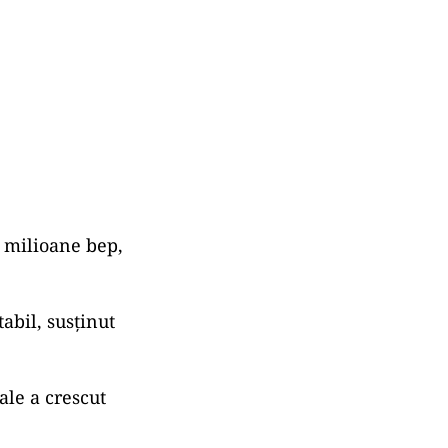
7 milioane bep,
abil, susţinut
le a crescut