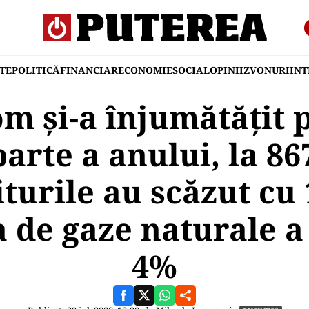
TE
POLITICĂ
FINANCIAR
ECONOMIE
SOCIAL
OPINII
ZVONURI
IN
 şi-a înjumătăţit p
arte a anului, la 8
iturile au scăzut cu
 de gaze naturale a
4%