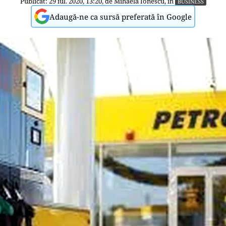
Publicat: 29 iul. 2020, 13:20, de
Mihaela Ionescu
, în
BUSINESS
Adaugă-ne ca sursă preferată în Google