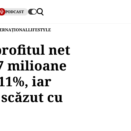
PODCAST
TERNAȚIONAL
LIFESTYLE
rofitul net
67 milioane
 11%, iar
 scăzut cu