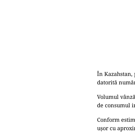
În Kazahstan, 
datorită număru
Volumul vânzări
de consumul in
Conform estimă
uşor cu aproxi