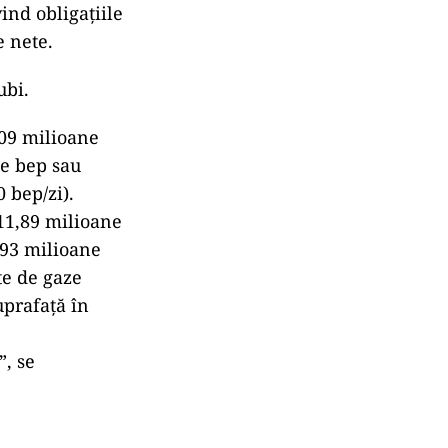
ind obligaţiile
e nete.
ubi.
,09 milioane
ne bep sau
 bep/zi).
 11,89 milioane
,93 milioane
te de gaze
uprafaţă în
”, se