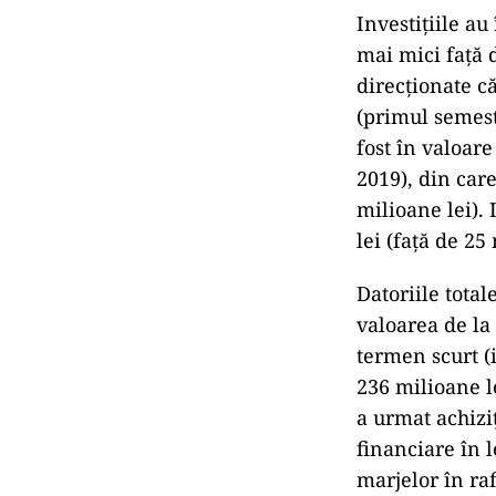
Investiţiile a
mai mici faţă 
direcţionate că
(primul semest
fost în valoare
2019), din car
milioane lei). 
lei (faţă de 25
Datoriile total
valoarea de la
termen scurt (
236 milioane l
a urmat achizi
financiare în 
marjelor în raf