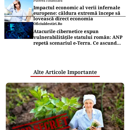
Puterea Financiara
Impactul economic al verii infernale
europene: căldura extremă începe să
lovească direct economia
Oficiuldestiri.ro
Atacurile cibernetice expun
vulnerabilitățile statului român: ANP
repetă scenariul e‑Terra. Ce ascund
comunicările oficiale și cine răspunde
pentru mentenanța IT a instituțiilor
publice
Alte Articole Importante