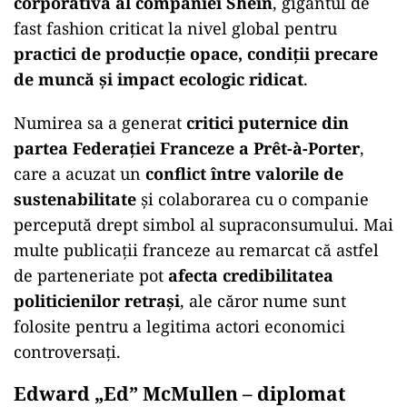
corporativă al companiei Shein
, gigantul de
fast fashion criticat la nivel global pentru
practici de producție opace, condiții precare
de muncă și impact ecologic ridicat
.
Numirea sa a generat
critici puternice din
partea Federației Franceze a Prêt-à-Porter
,
care a acuzat un
conflict între valorile de
sustenabilitate
și colaborarea cu o companie
percepută drept simbol al supraconsumului. Mai
multe publicații franceze au remarcat că astfel
de parteneriate pot
afecta credibilitatea
politicienilor retrași
, ale căror nume sunt
folosite pentru a legitima actori economici
controversați.
Edward „Ed” McMullen – diplomat