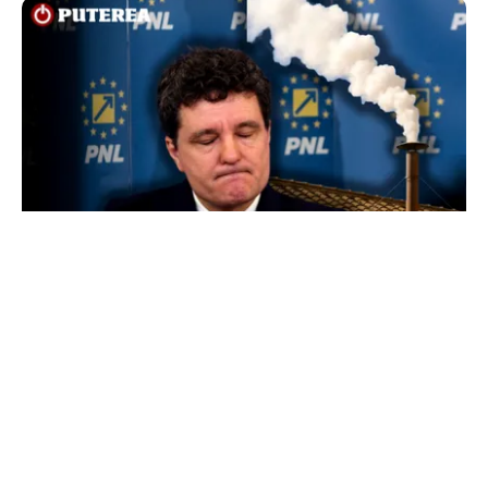
POLITICĂ
Presiune pe Nicușor Dan din partea PNL.
Liberalii cer desemnarea de urgență a unui nou
premier: „Trebuie să iasă fum alb de la
Cotroceni!”
TOS
Politica Cookies
Protecția Datelor Personale
Despre Noi
Publicitate
Echipa