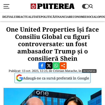
DEZVALUIRI
ACTUALITATE
POLITICĂ
FINANCIAR
ECONOMIE
SOCIAL
OPIN
One United Properties își face
Consiliu Global cu figuri
controversate: un fost
ambasador Trump și o
consilieră Shein
Publicat: 13 oct. 2025, 12:23, de
Cristian Matache
, în
BUSINESS
Adaugă-ne ca sursă preferată în Google