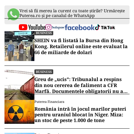
Vrei să fii mereu la curent cu toate știrile? Urmărește
Puterea.ro și pe canalul de WhatsApp
BUSINESS
SHEIN va fi listată la Bursa din Hong
Kong. Retailerul online este evaluat la
66 de miliarde de dolari
BUSINESS
Greu de „ucis”: Tribunalul a respins
din nou cererea de faliment a CFR
Marfă. Documentele obligatorii nu au
fost depuse
Puterea Financiara
România intră în jocul marilor puteri
pentru uraniul blocat în Niger. Miza:
un stoc de peste 1.000 de tone