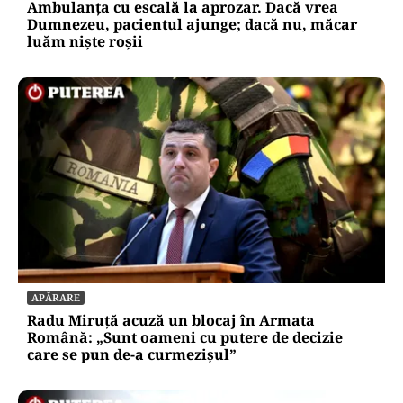
Ambulanța cu escală la aprozar. Dacă vrea
Dumnezeu, pacientul ajunge; dacă nu, măcar
luăm niște roșii
APĂRARE
Radu Miruță acuză un blocaj în Armata
Română: „Sunt oameni cu putere de decizie
care se pun de-a curmezișul”