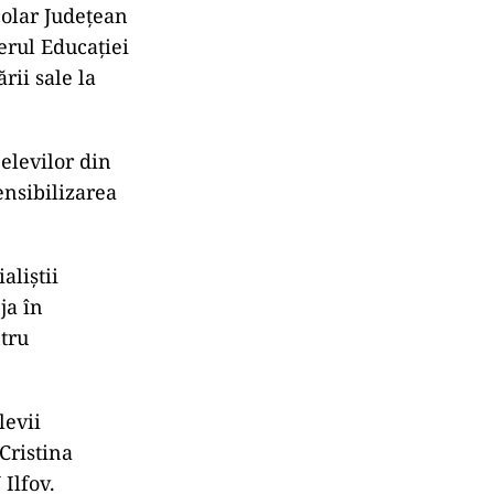
colar Județean
terul Educației
rii sale la
elevilor din
sensibilizarea
aliștii
ja în
ntru
levii
 Cristina
 Ilfov.