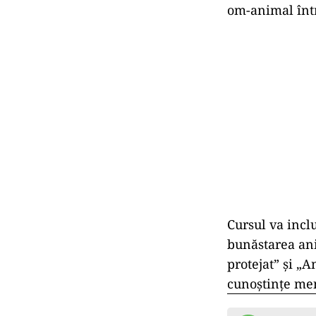
om-animal într
Cursul va incl
bunăstarea anim
protejat” și „
cunoștințe men