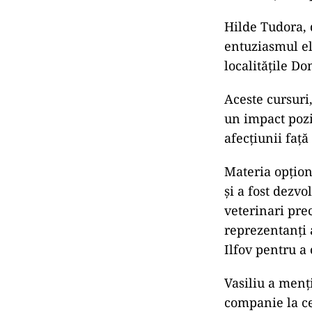
Hilde Tudora, d
entuziasmul ele
localitățile Do
Aceste cursuri
un impact pozi
afecțiunii față 
Materia opțion
și a fost dezvo
veterinari pre
reprezentanți 
Ilfov pentru a
Vasiliu a menț
companie la ce