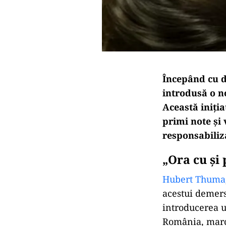
Începând cu da
introdusă o n
Această iniția
primi note și
responsabiliza
„Ora cu și
Hubert Thuma
acestui demers
introducerea u
România, marc