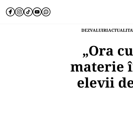
DEZVALUIRI
ACTUALITA
„Ora cu
materie î
elevii d