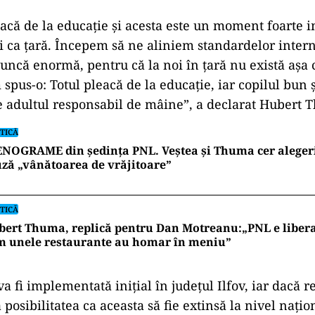
eacă de la educație și acesta este un moment foarte 
i ca țară. Începem să ne aliniem standardelor intern
uncă enormă, pentru că la noi în țară nu există așa 
pus-o: Totul pleacă de la educație, iar copilul bun 
te adultul responsabil de mâine”, a declarat Hubert 
TICĂ
NOGRAME din ședința PNL. Veștea și Thuma cer alegeri î
ză „vânătoarea de vrăjitoare”
TICĂ
ert Thuma, replică pentru Dan Motreanu:„PNL e libera
m unele restaurante au homar în meniu”
 fi implementată inițial în județul Ilfov, iar dacă re
ă posibilitatea ca aceasta să fie extinsă la nivel națio