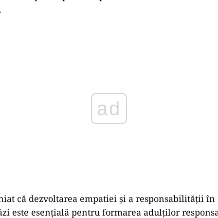
.
Play
iat că dezvoltarea empatiei și a responsabilității în
tăzi este esențială pentru formarea adulților respons