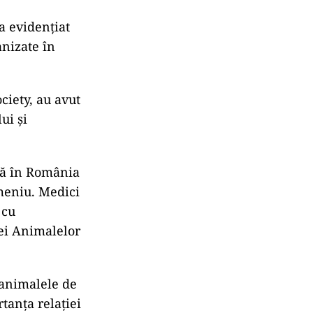
 a evidențiat
anizate în
ciety, au avut
ui și
ră în România
omeniu. Medici
 cu
iei Animalelor
 animalele de
tanța relației