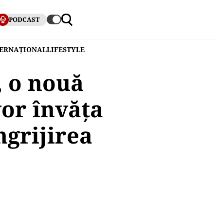
PODCAST
TERNAȚIONAL
LIFESTYLE
, o nouă
vor învăța
ngrijirea