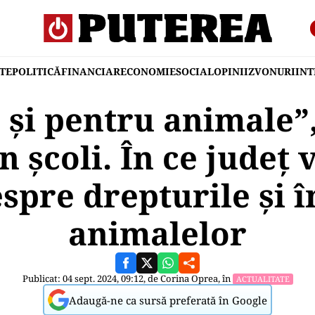
TE
POLITICĂ
FINANCIAR
ECONOMIE
SOCIAL
OPINII
ZVONURI
IN
 și pentru animale”
n școli. În ce județ 
espre drepturile și î
animalelor
Publicat: 04 sept. 2024, 09:12, de
Corina Oprea
, în
ACTUALITATE
Adaugă-ne ca sursă preferată în Google