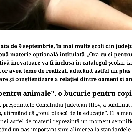
ta de 9 septembrie, în mai multe școli din județul
ouă materie opțională intitulată „Ora cu și pentr
tivă inovatoare va fi inclusă în catalogul școlar, ia
 vor avea teme de realizat, aducând astfel un plus
re și conștientizare a relației dintre oameni și a
 pentru animale”, o bucurie pentru copi
, președintele Consiliului Județean Ilfov, a sublinia
, afirmând că „totul pleacă de la educație”. El a men
nei astfel de materii reprezintă un moment semnifi
ând un pas important spre alinierea la standardele