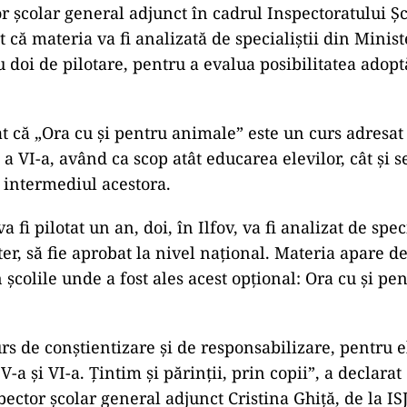
or școlar general adjunct în cadrul Inspectoratului Ș
at că materia va fi analizată de specialiștii din Minis
doi de pilotare, pentru a evalua posibilitatea adoptă
at că „Ora cu și pentru animale” este un curs adresat 
i a VI-a, având ca scop atât educarea elevilor, cât și 
n intermediul acestora.
a fi pilotat un an, doi, în Ilfov, va fi analizat de speci
er, să fie aprobat la nivel național. Materia apare de
n școlile unde a fost ales acest opțional: Ora cu și pe
rs de conștientizare și de responsabilizare, pentru e
 V-a și VI-a. Țintim și părinții, prin copii”, a declarat
pector școlar general adjunct Cristina Ghiță, de la ISJ