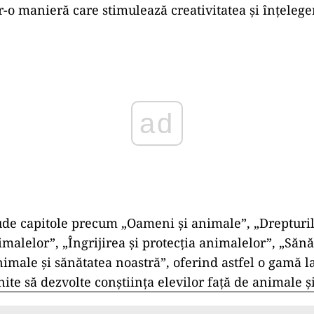
-o manieră care stimulează creativitatea și înțelege
ad
ude capitole precum „Oameni și animale”, „Drepturil
alelor”, „Îngrijirea și protecția animalelor”, „Sănăt
Animale și sănătatea noastră”, oferind astfel o gamă l
ite să dezvolte conștiința elevilor față de animale ș