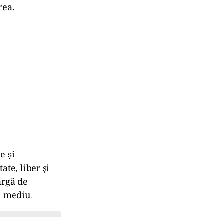
rea.
e și
ate, liber și
argă de
i mediu.