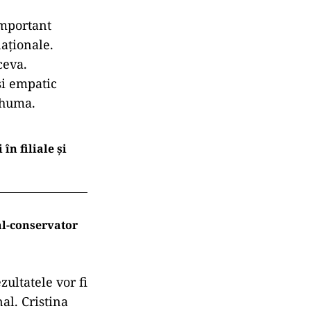
important
aționale.
ceva.
și empatic
Thuma.
n filiale și
l-conservator
zultatele vor fi
nal. Cristina