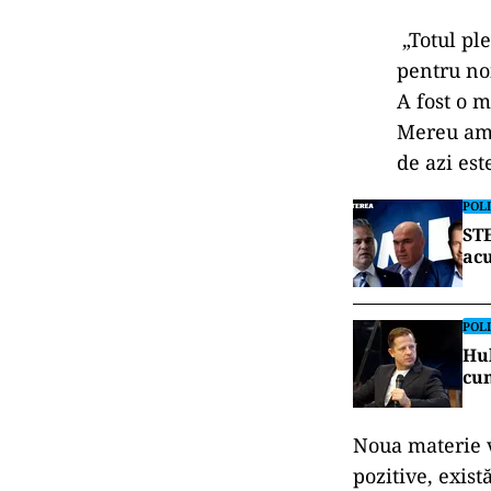
„Totul pl
pentru no
A fost o m
Mereu am s
de azi es
POLI
STE
acu
POLI
Hub
cu
Noua materie va
pozitive, exist