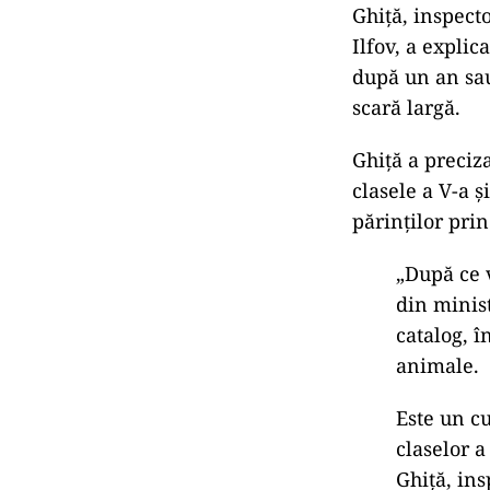
Ghiță, inspect
Ilfov, a explic
după un an sau 
scară largă.
Ghiță a preciz
clasele a V-a ș
părinților pri
„După ce v
din minist
catalog, î
animale.
Este un cu
claselor a
Ghiță, ins