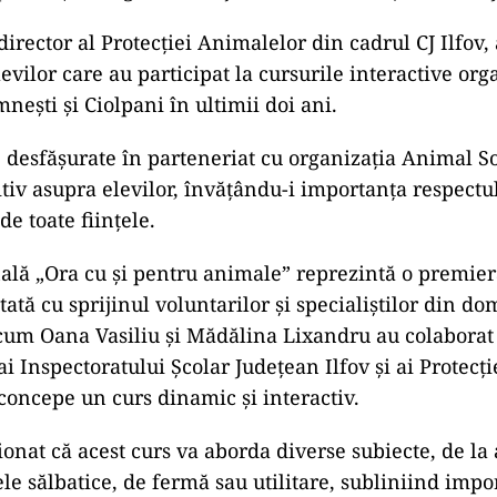
irector al Protecției Animalelor din cadrul CJ Ilfov,
vilor care au participat la cursurile interactive org
mnești și Ciolpani în ultimii doi ani.
, desfășurate în parteneriat cu organizația Animal So
tiv asupra elevilor, învățându-i importanța respectul
de toate ființele.
ală „Ora cu și pentru animale” reprezintă o premie
ltată cu sprijinul voluntarilor și specialiștilor din d
cum Oana Vasiliu și Mădălina Lixandru au colaborat
ai Inspectoratului Școlar Județean Ilfov și ai Protecț
 concepe un curs dinamic și interactiv.
ionat că acest curs va aborda diverse subiecte, de la
le sălbatice, de fermă sau utilitare, subliniind impor