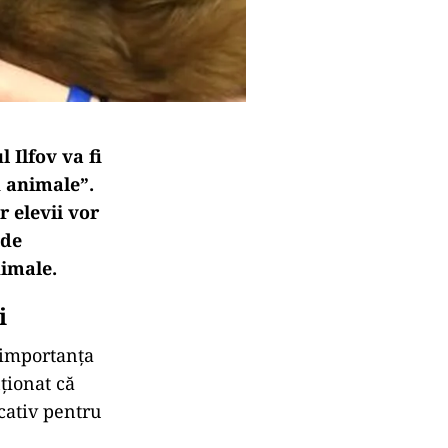
 Ilfov va fi
u animale”.
r elevii vor
 de
nimale.
i
t importanța
ționat că
cativ pentru