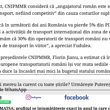
xt, CNIPMMR consideră că „angajatorul român este sc
ansport, nefiind competitiv” din cauza costurilor sup
ă în următorii doi ani România va pierde 5% din PI
 a activităţii de transport internaţional din zona de 
timăm că 30% din operatorii de transport români nu 
a de transport în viitor”, a apreciat Fudulea.
 preşedintele CNIPMMR, Florin Jianu, a estimat că î
uropene transportatorii români îşi vor muta sediile
a duce la încasări mai mici la bugetul statului român
ii mereu la curent cu toate știrile? Urmărește Puterea
 de WhatsApp
ONOMIE
ATSA: profitul se înjumătățește exact în anul în care 