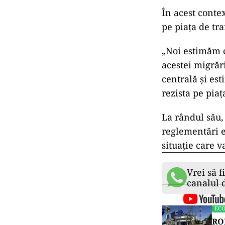
În acest conte
pe piaţa de tr
„Noi estimăm c
acestei migrări
centrală şi es
rezista pe piaţ
La rândul său,
reglementări e
situaţie care v
Vrei să f
canalul
EC
ROM