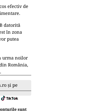
os efectiv de
limentare.
B datorită
est în zona
vor putea
n urma noilor
 din România,
.
.ro și pe
conturile sunt