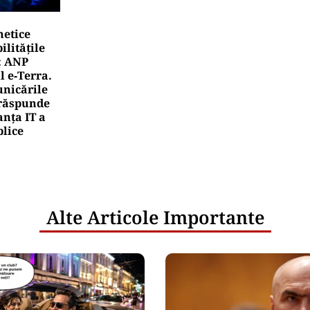
netice
litățile
: ANP
l e‑Terra.
nicările
e răspunde
nța IT a
blice
Alte Articole Importante