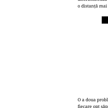
o distanţă mai
O a doua prob
fiecare opt să