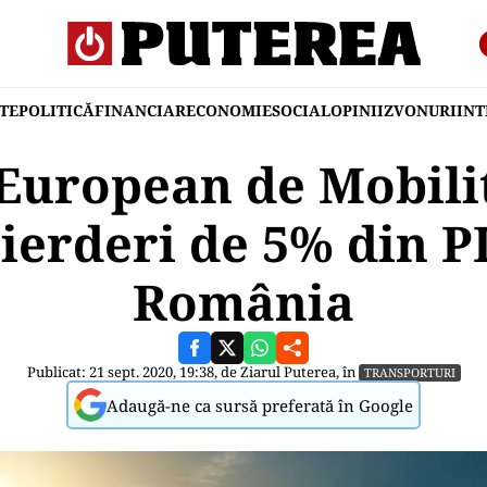
TE
POLITICĂ
FINANCIAR
ECONOMIE
SOCIAL
OPINII
ZVONURI
IN
European de Mobili
pierderi de 5% din P
România
Publicat: 21 sept. 2020, 19:38, de
Ziarul Puterea
, în
TRANSPORTURI
Adaugă-ne ca sursă preferată în Google