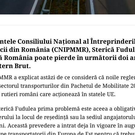
ntele Consiliului Naţional al Întreprinderi
locii din România (CNIPMMR), Sterică Fudul
ă România poate pierde în următorii doi a
tern Brut.
MMR a explicat astăzi de ce consideră că noile regl
ectorul transporturilor din Pachetul de Mobilitate 2
 rutieri români care acţionează în statele UE.
Sterică Fudulea prima problemă este aceea a obligativ
erului la locul de reşedinţă sau la sediul angajatorulu
i. Această prevedere a intrat deja în vigoare în augus
pe transportatorii din Europa de Est pentru că trebu