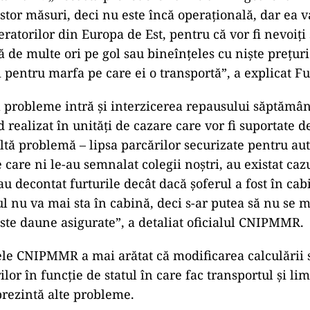
stor măsuri, deci nu este încă operaţională, dar ea v
eratorilor din Europa de Est, pentru că vor fi nevoiţi 
 de multe ori pe gol sau bineînţeles cu nişte preţuri
i pentru marfa pe care ei o transportă”, a explicat F
ul probleme intră și interzicerea repausului săptămân
 realizat în unități de cazare care vor fi suportate d
ltă problemă – lipsa parcărilor securizate pentru aut
 care ni le-au semnalat colegii noştri, au existat caz
au decontat furturile decât dacă şoferul a fost în ca
rul nu va mai sta în cabină, deci s-ar putea să nu se 
ste daune asigurate”, a detaliat oficialul CNIPMMR.
le CNIPMMR a mai arătat că modificarea calculării s
lor în funcţie de statul în care fac transportul şi li
prezintă alte probleme.