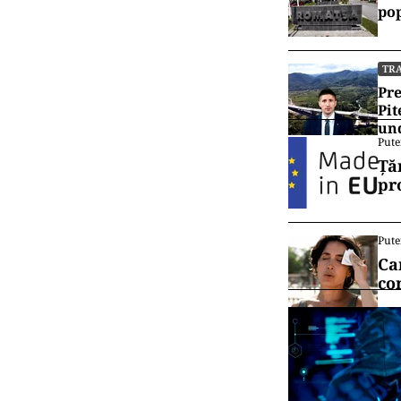
pop
TR
Pre
Pit
und
Pute
Ță
pr
Pute
Ca
co