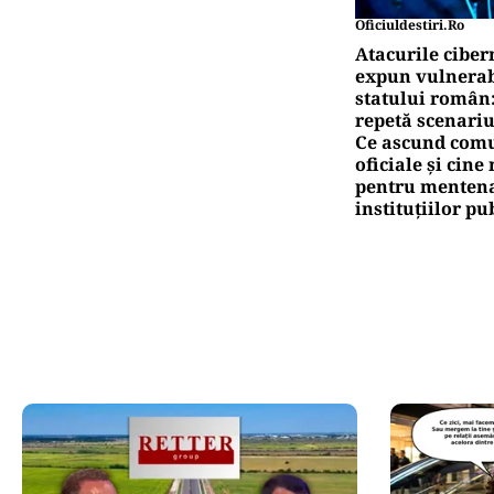
Oficiuldestiri.ro
Atacurile ciber
expun vulnerabi
statului român
repetă scenariu
Ce ascund comu
oficiale și cin
pentru mentena
instituțiilor pu