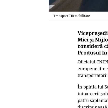
Transport TIR mobilitate
Vicepreşedi
Mici şi Mij
consideră c
Produsul In
Oficialul CNIP
europene din s
transportatorii
În opinia lui 
întoarcerii şof
patru săptămân
discriminează 