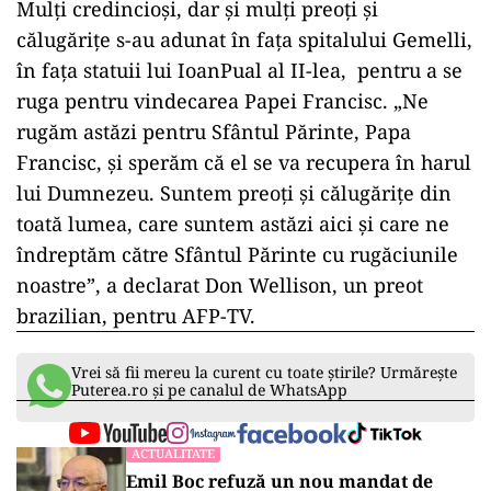
Mulți credincioși, dar și mulți preoți și
călugărițe s-au adunat în fața spitalului Gemelli,
în fața statuii lui IoanPual al II-lea, pentru a se
ruga pentru vindecarea Papei Francisc. „Ne
rugăm astăzi pentru Sfântul Părinte, Papa
Francisc, și sperăm că el se va recupera în harul
lui Dumnezeu. Suntem preoți și călugărițe din
toată lumea, care suntem astăzi aici și care ne
îndreptăm către Sfântul Părinte cu rugăciunile
noastre”, a declarat Don Wellison, un preot
brazilian, pentru AFP-TV.
Vrei să fii mereu la curent cu toate știrile? Urmărește
Puterea.ro și pe canalul de WhatsApp
ACTUALITATE
Emil Boc refuză un nou mandat de