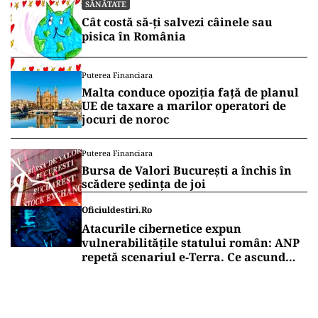
SĂNĂTATE
Cât costă să-ți salvezi câinele sau
pisica în România
Puterea Financiara
Malta conduce opoziția față de planul
UE de taxare a marilor operatori de
jocuri de noroc
Puterea Financiara
Bursa de Valori București a închis în
scădere ședința de joi
Oficiuldestiri.ro
Atacurile cibernetice expun
vulnerabilitățile statului român: ANP
repetă scenariul e‑Terra. Ce ascund
comunicările oficiale și cine răspunde
pentru mentenanța IT a instituțiilor
publice