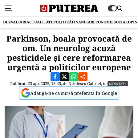
DEZVALUIRI
ACTUALITATE
POLITICĂ
FINANCIAR
ECONOMIE
SOCIAL
OPIN
Parkinson, boala provocată de
om. Un neurolog acuză
pesticidele și cere reformarea
urgentă a politicilor europene
Publicat: 23 apr. 2025, 13:45, de
Nitulescu Gabriel
, în
SĂNĂTATE
Adaugă-ne ca sursă preferată în Google