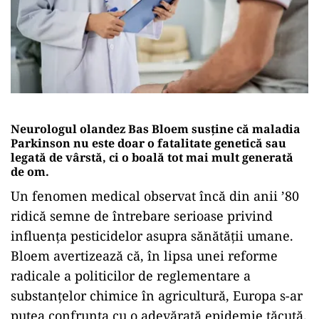
Neurologul olandez Bas Bloem susține că maladia
Parkinson nu este doar o fatalitate genetică sau
legată de vârstă, ci o boală tot mai mult generată
de om.
Un fenomen medical observat încă din anii ’80
ridică semne de întrebare serioase privind
influența pesticidelor asupra sănătății umane.
Bloem avertizează că, în lipsa unei reforme
radicale a politicilor de reglementare a
substanțelor chimice în agricultură, Europa s-ar
putea confrunta cu o adevărată epidemie tăcută.