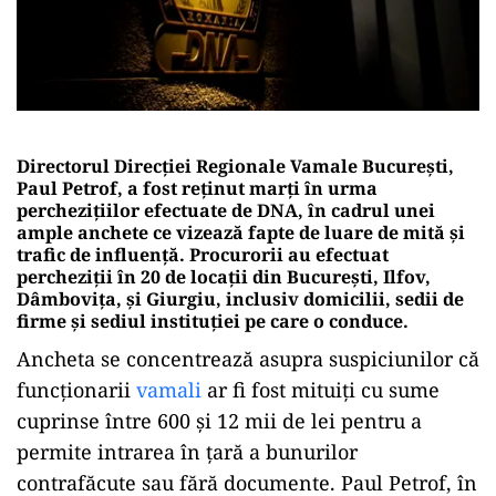
Directorul Direcției Regionale Vamale București,
Paul Petrof, a fost reținut marți în urma
perchezițiilor efectuate de DNA, în cadrul unei
ample anchete ce vizează fapte de luare de mită și
trafic de influență. Procurorii au efectuat
percheziții în 20 de locații din București, Ilfov,
Dâmbovița, și Giurgiu, inclusiv domicilii, sedii de
firme și sediul instituției pe care o conduce.
Ancheta se concentrează asupra suspiciunilor că
funcționarii
vamali
ar fi fost mituiți cu sume
cuprinse între 600 și 12 mii de lei pentru a
permite intrarea în țară a bunurilor
contrafăcute sau fără documente. Paul Petrof, în