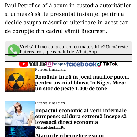
Paul Petrof se află acum în custodia autorităților
și urmează să fie prezentat instanței pentru a
decide asupra măsurilor ulterioare în acest caz
de corupție din cadrul vămii București.
Vrei să fii mereu la curent cu toate știrile? Urmărește
Puterea.ro și pe canalul de WhatsApp
Puterea Financiara
România intră în jocul marilor puteri
pentru uraniul blocat în Niger. Miza:
un stoc de peste 1.000 de tone
Puterea Financiara
Impactul economic al verii infernale
europene: căldura extremă începe să
lovească direct economia
Oficiuldestiri.ro
Atacurile cibernetice expun