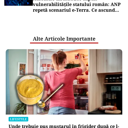
vulnerabilitățile statului român: ANP
repetă scenariul e‑Terra. Ce ascund
comunicările oficiale și cine răspunde
pentru mentenanța IT a instituțiilor
publice
Alte Articole Importante
LIFESTYLE
Unde trebuie pus muștarul în frigider după ce l-