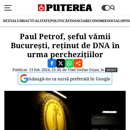
DEZVALUIRI
ACTUALITATE
POLITICĂ
FINANCIAR
ECONOMIE
SOCIAL
OPIN
Paul Petrof, șeful vămii
București, reținut de DNA în
urma perchezițiilor
Publicat: 13 feb. 2024, 23:30, de
Vlad Stefan Orjan
, în
NEWS
Adaugă-ne ca sursă preferată în Google