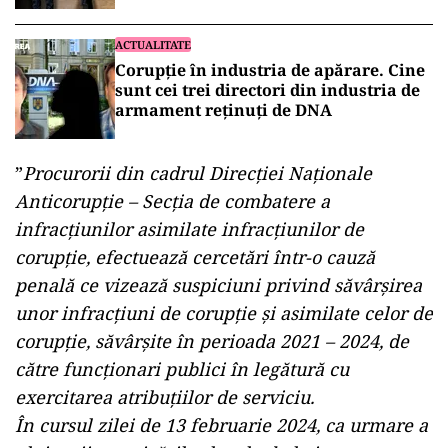
faptele în fața DNA
ACTUALITATE
Corupție în industria de apărare. Cine
sunt cei trei directori din industria de
armament reținuți de DNA
”
Procurorii din cadrul Direcției Naționale
Anticorupție – Secția de combatere a
infracțiunilor asimilate infracțiunilor de
corupție, efectuează cercetări într-o cauză
penală ce vizează suspiciuni privind săvârșirea
unor infracțiuni de corupție și asimilate celor de
corupție, săvârșite în perioada 2021 – 2024, de
către funcționari publici în legătură cu
exercitarea atribuțiilor de serviciu.
În cursul zilei de 13 februarie 2024, ca urmare a