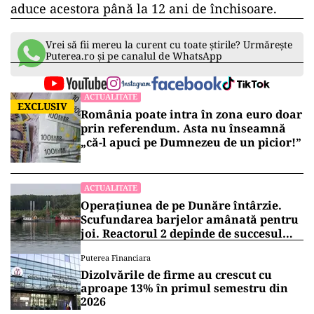
aduce acestora până la 12 ani de închisoare.
Vrei să fii mereu la curent cu toate știrile? Urmărește
Puterea.ro și pe canalul de WhatsApp
ACTUALITATE
EXCLUSIV
România poate intra în zona euro doar
prin referendum. Asta nu înseamnă
„că-l apuci pe Dumnezeu de un picior!”
ACTUALITATE
Operațiunea de pe Dunăre întârzie.
Scufundarea barjelor amânată pentru
joi. Reactorul 2 depinde de succesul
intervenției
Puterea Financiara
Dizolvările de firme au crescut cu
aproape 13% în primul semestru din
2026