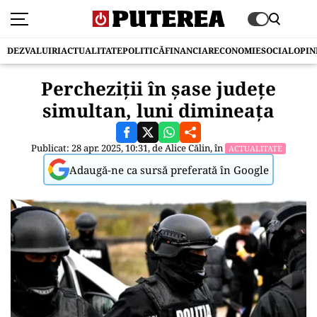
DEZVALUIRI
ACTUALITATE
POLITICĂ
FINANCIAR
ECONOMIE
SOCIAL
OPIN
Percheziții în șase județe
simultan, luni dimineața
Publicat: 28 apr. 2025, 10:31, de
Alice Călin
, în
ACTUALITATE
Adaugă-ne ca sursă preferată în Google