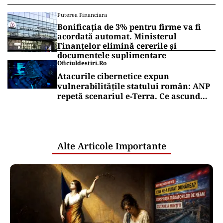
Puterea Financiara
Bonificația de 3% pentru firme va fi
acordată automat. Ministerul
Finanțelor elimină cererile și
documentele suplimentare
Oficiuldestiri.ro
Atacurile cibernetice expun
vulnerabilitățile statului român: ANP
repetă scenariul e‑Terra. Ce ascund
comunicările oficiale și cine răspunde
pentru mentenanța IT a instituțiilor
publice
Alte Articole Importante