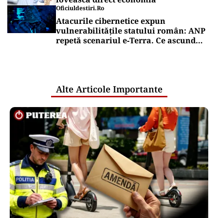
Oficiuldestiri.ro
Atacurile cibernetice expun
vulnerabilitățile statului român: ANP
repetă scenariul e‑Terra. Ce ascund
comunicările oficiale și cine răspunde
pentru mentenanța IT a instituțiilor
publice
Alte Articole Importante