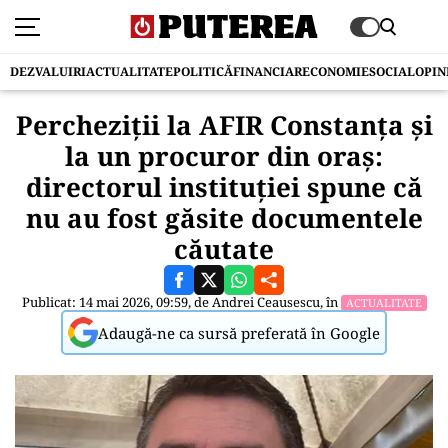
DEZVALUIRI
ACTUALITATE
POLITICĂ
FINANCIAR
ECONOMIE
SOCIAL
OPIN
Percheziții la AFIR Constanța și
la un procuror din oraș:
directorul instituției spune că
nu au fost găsite documentele
căutate
Publicat: 14 mai 2026, 09:59, de
Andrei Ceausescu
, în
ACTUALITATE
Adaugă-ne ca sursă preferată în Google