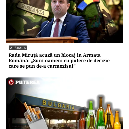
APĂRARE
Radu Miruță acuză un blocaj în Armata
Română: „Sunt oameni cu putere de decizie
care se pun de-a curmezișul”