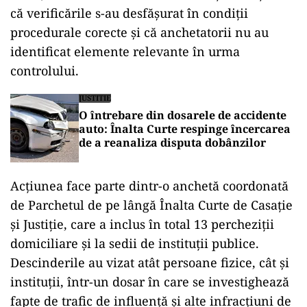
că verificările s-au desfășurat în condiții
procedurale corecte și că anchetatorii nu au
identificat elemente relevante în urma
controlului.
JUSTITIE
O întrebare din dosarele de accidente
auto: Înalta Curte respinge încercarea
de a reanaliza disputa dobânzilor
Acțiunea face parte dintr-o anchetă coordonată
de Parchetul de pe lângă Înalta Curte de Casație
și Justiție, care a inclus în total 13 percheziții
domiciliare și la sedii de instituții publice.
Descinderile au vizat atât persoane fizice, cât și
instituții, într-un dosar în care se investighează
fapte de trafic de influență și alte infracțiuni de