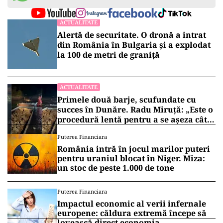
ACTUALITATE
Alertă de securitate. O dronă a intrat
din România în Bulgaria şi a explodat
la 100 de metri de graniţă
ACTUALITATE
Primele două barje, scufundate cu
succes în Dunăre. Radu Miruță: „Este o
procedură lentă pentru a se așeza cât
mai bine”
Puterea Financiara
România intră în jocul marilor puteri
pentru uraniul blocat în Niger. Miza:
un stoc de peste 1.000 de tone
Puterea Financiara
Impactul economic al verii infernale
europene: căldura extremă începe să
lovească direct economia