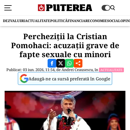
DEZVALUIRI
ACTUALITATE
POLITICĂ
FINANCIAR
ECONOMIE
SOCIAL
OPIN
Percheziții la Cristian
Pomohaci: acuzații grave de
fapte sexuale cu minori
Publicat: 03 iun. 2026, 11:54, de
Andrei Ceausescu
, în
ACTUALITATE
Adaugă-ne ca sursă preferată în Google