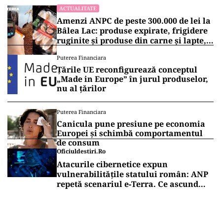
ACTUALITATE
Amenzi ANPC de peste 300.000 de lei la
Bâlea Lac: produse expirate, frigidere
ruginite și produse din carne și lapte,
lăsate la soare
Puterea Financiara
Țările UE reconfigurează conceptul
„Made in Europe” în jurul produselor,
nu al țărilor
Puterea Financiara
Canicula pune presiune pe economia
Europei și schimbă comportamentul
de consum
Oficiuldestiri.ro
Atacurile cibernetice expun
vulnerabilitățile statului român: ANP
repetă scenariul e‑Terra. Ce ascund
comunicările oficiale și cine răspunde
pentru mentenanța IT a instituțiilor
publice