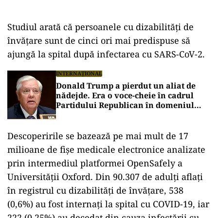
Studiul arată că persoanele cu dizabilităţi de
învăţare sunt de cinci ori mai predispuse să
ajungă la spital după infectarea cu SARS-CoV-2.
INTERNAȚIONAL
Donald Trump a pierdut un aliat de
nădejde. Era o voce-cheie în cadrul
Partidului Republican în domeniul
apărării și al afacerilor internaționale
Descoperirile se bazează pe mai mult de 17
milioane de fişe medicale electronice analizate
prin intermediul platformei OpenSafely a
Universităţii Oxford. Din 90.307 de adulţi aflaţi
în registrul cu dizabilităţi de învăţare, 538
(0,6%) au fost internaţi la spital cu COVID-19, iar
222 (0,25%) au decedat din cauza infectării cu