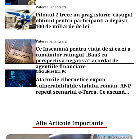
Puterea Financiara
Pilonul 2 trece un prag istoric: câștigul
obținut pentru participanți a depășit
100 de miliarde de lei
Puterea Financiara
Ce înseamnă pentru viața de zi cu zi a
românilor ratingul „Baa3 cu
perspectivă negativă” acordat de
agențiile financiare
Oficiuldestiri.ro
Atacurile cibernetice expun
vulnerabilitățile statului român: ANP
repetă scenariul e‑Terra. Ce ascund
comunicările oficiale și cine răspunde
pentru mentenanța IT a instituțiilor
publice
Alte Articole Importante