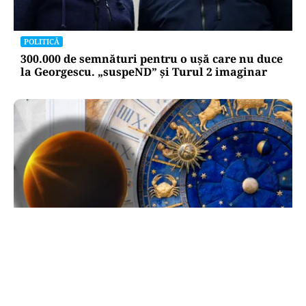
POLITICĂ
300.000 de semnături pentru o ușă care nu duce
la Georgescu. „suspeND” și Turul 2 imaginar
ACTUALITATE
Horoscop 10 august 2026: patru zodii intră
direct în bătaia eclipsei de pe 12 august