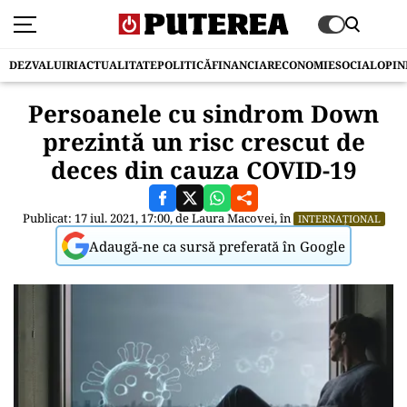
DEZVALUIRI
ACTUALITATE
POLITICĂ
FINANCIAR
ECONOMIE
SOCIAL
OPIN
Persoanele cu sindrom Down
prezintă un risc crescut de
deces din cauza COVID-19
Publicat: 17 iul. 2021, 17:00, de
Laura Macovei
, în
INTERNAȚIONAL
Adaugă-ne ca sursă preferată în Google