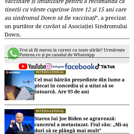
vaccinare şi imunizare pentru a recomanda ca
tinerii cu vârste cuprinse între 12 şi 15 ani care
au sindromul Down să fie vaccinaţi
”, a precizat
un purtător de cuvânt al Asociației Sindromului
Down.
Vrei să fii mereu la curent cu toate știrile? Urmărește
Puterea.ro și pe canalul de WhatsApp
INTERNAȚIONAL
Cel mai bătrân președinte din lume a
plecat în concediu și a uitat să se
întoarcă. Are 93 de ani
INTERNAȚIONAL
Starea lui Joe Biden se agravează:
cancerul a metastazat. Fiul său: „Mi-aș
dori să se plângă mai mult”