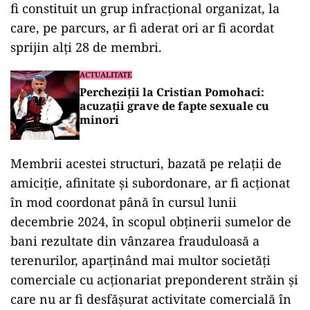
fi constituit un grup infracțional organizat, la
care, pe parcurs, ar fi aderat ori ar fi acordat
sprijin alți 28 de membri.
ACTUALITATE
Percheziții la Cristian Pomohaci:
acuzații grave de fapte sexuale cu
minori
Membrii acestei structuri, bazată pe relații de
amiciție, afinitate și subordonare, ar fi acționat
în mod coordonat până în cursul lunii
decembrie 2024, în scopul obținerii sumelor de
bani rezultate din vânzarea frauduloasă a
terenurilor, aparținând mai multor societăți
comerciale cu acționariat preponderent străin și
care nu ar fi desfășurat activitate comercială în