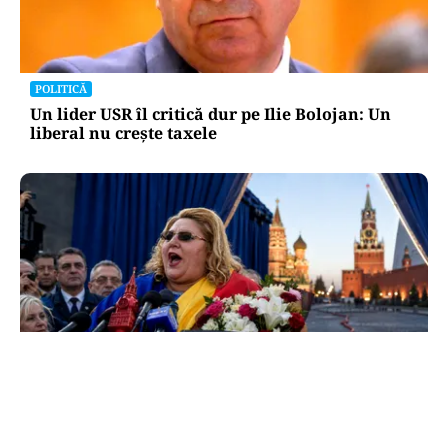
POLITICĂ
Un lider USR îl critică dur pe Ilie Bolojan: Un
liberal nu crește taxele
POLITICĂ
Tovarășa Șoșoacă: denunțată penal pentru