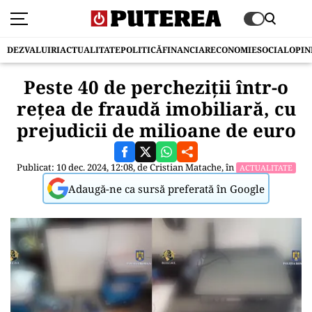
DEZVALUIRI
ACTUALITATE
POLITICĂ
FINANCIAR
ECONOMIE
SOCIAL
OPIN
Peste 40 de percheziții într-o
rețea de fraudă imobiliară, cu
prejudicii de milioane de euro
Publicat: 10 dec. 2024, 12:08, de
Cristian Matache
, în
ACTUALITATE
Adaugă-ne ca sursă preferată în Google