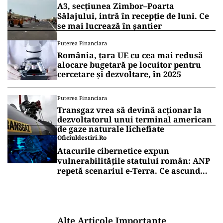
A3, secțiunea Zimbor–Poarta
Sălajului, intră în recepție de luni. Ce
se mai lucrează în șantier
Puterea Financiara
România, țara UE cu cea mai redusă
alocare bugetară pe locuitor pentru
cercetare și dezvoltare, în 2025
Puterea Financiara
Transgaz vrea să devină acționar la
dezvoltatorul unui terminal american
de gaze naturale lichefiate
Oficiuldestiri.ro
Atacurile cibernetice expun
vulnerabilitățile statului român: ANP
repetă scenariul e‑Terra. Ce ascund
comunicările oficiale și cine răspunde
pentru mentenanța IT a instituțiilor
publice
Alte Articole Importante