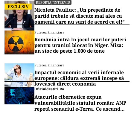
REPORTAJ/INTERVIU
EXCLUSIV
Nicoleta Pauliuc: „Un președinte de
partid trebuie să discute mai ales cu
oamenii care nu sunt de acord cu el!”
Puterea Financiara
România intră în jocul marilor puteri
pentru uraniul blocat în Niger. Miza:
un stoc de peste 1.000 de tone
Puterea Financiara
Impactul economic al verii infernale
europene: căldura extremă începe să
lovească direct economia
Oficiuldestiri.ro
Atacurile cibernetice expun
vulnerabilitățile statului român: ANP
repetă scenariul e‑Terra. Ce ascund
comunicările oficiale și cine răspunde
pentru mentenanța IT a instituțiilor
publice