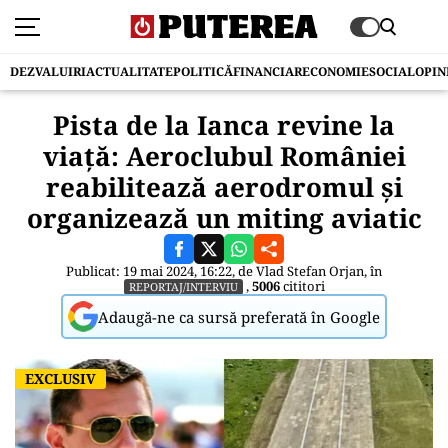
DEZVALUIRI
ACTUALITATE
POLITICĂ
FINANCIAR
ECONOMIE
SOCIAL
OPIN
Pista de la Ianca revine la
viață: Aeroclubul României
reabilitează aerodromul și
organizează un miting aviatic
Publicat: 19 mai 2024, 16:22, de
Vlad Stefan Orjan
, în
,
5006
cititori
REPORTAJ/INTERVIU
Adaugă-ne ca sursă preferată în Google
EXCLUSIV