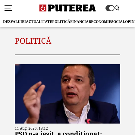
DEZVALUIRI
ACTUALITATE
POLITICĂ
FINANCIAR
ECONOMIE
SOCIAL
OPIN
POLITICĂ
11 Aug. 2025, 18:12
PSD n-a ieșit, a condiționat: