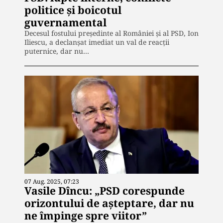
politice și boicotul
guvernamental
Decesul fostului președinte al României și al PSD, Ion
Iliescu, a declanșat imediat un val de reacții
puternice, dar nu…
07 Aug. 2025, 07:23
Vasile Dîncu: „PSD corespunde
orizontului de așteptare, dar nu
ne împinge spre viitor”