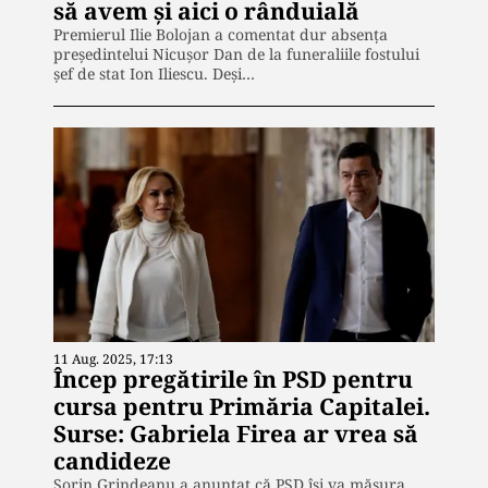
să avem și aici o rânduială
Premierul Ilie Bolojan a comentat dur absența
președintelui Nicușor Dan de la funeraliile fostului
șef de stat Ion Iliescu. Deși…
11 Aug. 2025, 17:13
Încep pregătirile în PSD pentru
cursa pentru Primăria Capitalei.
Surse: Gabriela Firea ar vrea să
candideze
Sorin Grindeanu a anunțat că PSD își va măsura