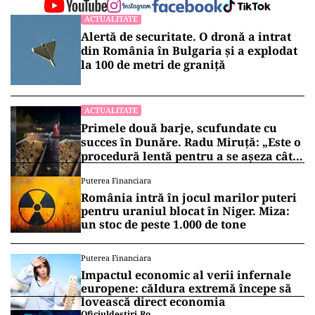
ACTUALITATE
Alertă de securitate. O dronă a intrat
din România în Bulgaria şi a explodat
la 100 de metri de graniţă
ACTUALITATE
Primele două barje, scufundate cu
succes în Dunăre. Radu Miruță: „Este o
procedură lentă pentru a se așeza cât
mai bine”
Puterea Financiara
România intră în jocul marilor puteri
pentru uraniul blocat în Niger. Miza:
un stoc de peste 1.000 de tone
Puterea Financiara
Impactul economic al verii infernale
europene: căldura extremă începe să
lovească direct economia
Oficiuldestiri.ro