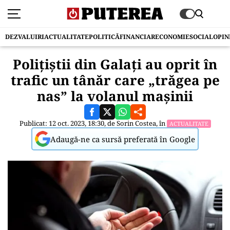
DEZVALUIRI
ACTUALITATE
POLITICĂ
FINANCIAR
ECONOMIE
SOCIAL
OPIN
Polițiștii din Galați au oprit în
trafic un tânăr care „trăgea pe
nas” la volanul mașinii
Publicat: 12 oct. 2023, 18:30, de
Sorin Costea
, în
ACTUALITATE
Adaugă-ne ca sursă preferată în Google