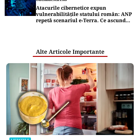
Atacurile cibernetice expun
vulnerabilitățile statului român: ANP
repetă scenariul e‑Terra. Ce ascund
comunicările oficiale și cine răspunde
pentru mentenanța IT a instituțiilor
publice
Alte Articole Importante
LIFESTYLE