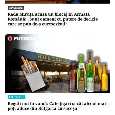
APĂRARE
Radu Miruță acuză un blocaj în Armata
Română: „Sunt oameni cu putere de decizie
care se pun de-a curmezișul”
LIFESTYLE
Reguli noi la vamă: Câte țigări și cât alcool mai
poți aduce din Bulgaria cu sacoșa